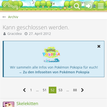
Archiv
Kann geschlossen werden.
Gracidea
27. April 2012
Wir sammeln alle Infos von Pokémon Pokopia für euch!
→ Zu den Infoseiten von Pokémon Pokopia
1
…
51
52
53
…
88
Skelekitten