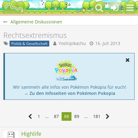
Allgemeine Diskussionen
Rechtsextremismus
Yoshipikachu
16. Juli 2013
Politik & Gesellschaft
Wir sammeln alle Infos von Pokémon Pokopia für euch!
→ Zu den Infoseiten von Pokémon Pokopia
1
…
87
88
89
…
181
Highlife