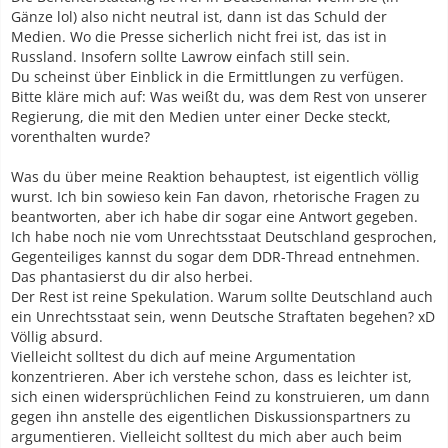
Gänze lol) also nicht neutral ist, dann ist das Schuld der
Warum habe ich dir diese Frage gestellt? Ich glaube
Medien. Wo die Presse sicherlich nicht frei ist, das ist in
tatsächlich, dass du anders reagieren würdest, wenn die
Russland. Insofern sollte Lawrow einfach still sein.
Nationalitäten von Täter und Opfer vertauscht wären. Dann
Du scheinst über Einblick in die Ermittlungen zu verfügen.
würdest du die Polizei nicht verteidigen, sondern den
Bitte kläre mich auf: Was weißt du, was dem Rest von unserer
deutschen Unrechtsstaat verteufeln oder sowas. Natürlich
Regierung, die mit den Medien unter einer Decke steckt,
nur eine Mutmaßung meinerseits, aber geh mal in dich...
vorenthalten wurde?
Was du über meine Reaktion behauptest, ist eigentlich völlig
!!!
wurst. Ich bin sowieso kein Fan davon, rhetorische Fragen zu
beantworten, aber ich habe dir sogar eine Antwort gegeben.
Ich habe noch nie vom Unrechtsstaat Deutschland gesprochen,
Gegenteiliges kannst du sogar dem DDR-Thread entnehmen.
Das phantasierst du dir also herbei.
Der Rest ist reine Spekulation. Warum sollte Deutschland auch
ein Unrechtsstaat sein, wenn Deutsche Straftaten begehen? xD
Völlig absurd.
Vielleicht solltest du dich auf meine Argumentation
konzentrieren. Aber ich verstehe schon, dass es leichter ist,
sich einen widersprüchlichen Feind zu konstruieren, um dann
gegen ihn anstelle des eigentlichen Diskussionspartners zu
argumentieren. Vielleicht solltest du mich aber auch beim