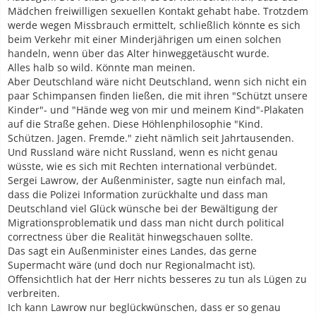
Mädchen freiwilligen sexuellen Kontakt gehabt habe. Trotzdem
werde wegen Missbrauch ermittelt, schließlich könnte es sich
beim Verkehr mit einer Minderjährigen um einen solchen
handeln, wenn über das Alter hinweggetäuscht wurde.
Alles halb so wild. Könnte man meinen.
Aber Deutschland wäre nicht Deutschland, wenn sich nicht ein
paar Schimpansen finden ließen, die mit ihren "Schützt unsere
Kinder"- und "Hände weg von mir und meinem Kind"-Plakaten
auf die Straße gehen. Diese Höhlenphilosophie "Kind.
Schützen. Jagen. Fremde." zieht nämlich seit Jahrtausenden.
Und Russland wäre nicht Russland, wenn es nicht genau
wüsste, wie es sich mit Rechten international verbündet.
Sergei Lawrow, der Außenminister, sagte nun einfach mal,
dass die Polizei Information zurückhalte und dass man
Deutschland viel Glück wünsche bei der Bewältigung der
Migrationsproblematik und dass man nicht durch political
correctness über die Realität hinwegschauen sollte.
Das sagt ein Außenminister eines Landes, das gerne
Supermacht wäre (und doch nur Regionalmacht ist).
Offensichtlich hat der Herr nichts besseres zu tun als Lügen zu
verbreiten.
Ich kann Lawrow nur beglückwünschen, dass er so genau