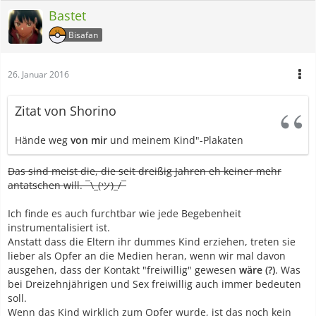
Bastet
Bisafan
26. Januar 2016
Zitat von Shorino
Hände weg
von mir
und meinem Kind"-Plakaten
Das sind meist die, die seit dreißig Jahren eh keiner mehr
antatschen will. ¯\_(ツ)_/¯
Ich finde es auch furchtbar wie jede Begebenheit
instrumentalisiert ist.
Anstatt dass die Eltern ihr dummes Kind erziehen, treten sie
lieber als Opfer an die Medien heran, wenn wir mal davon
ausgehen, dass der Kontakt "freiwillig" gewesen
wäre (?)
. Was
bei Dreizehnjährigen und Sex freiwillig auch immer bedeuten
soll.
Wenn das Kind wirklich zum Opfer wurde, ist das noch kein