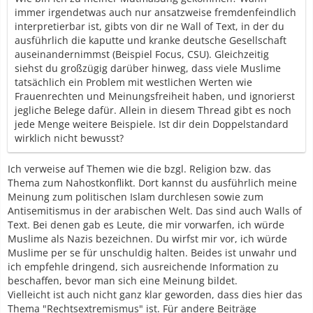
immer irgendetwas auch nur ansatzweise fremdenfeindlich
interpretierbar ist, gibts von dir ne Wall of Text, in der du
ausführlich die kaputte und kranke deutsche Gesellschaft
auseinandernimmst (Beispiel Focus, CSU). Gleichzeitig
siehst du großzügig darüber hinweg, dass viele Muslime
tatsächlich ein Problem mit westlichen Werten wie
Frauenrechten und Meinungsfreiheit haben, und ignorierst
jegliche Belege dafür. Allein in diesem Thread gibt es noch
jede Menge weitere Beispiele. Ist dir dein Doppelstandard
wirklich nicht bewusst?
Ich verweise auf Themen wie die bzgl. Religion bzw. das
Thema zum Nahostkonflikt. Dort kannst du ausführlich meine
Meinung zum politischen Islam durchlesen sowie zum
Antisemitismus in der arabischen Welt. Das sind auch Walls of
Text. Bei denen gab es Leute, die mir vorwarfen, ich würde
Muslime als Nazis bezeichnen. Du wirfst mir vor, ich würde
Muslime per se für unschuldig halten. Beides ist unwahr und
ich empfehle dringend, sich ausreichende Information zu
beschaffen, bevor man sich eine Meinung bildet.
Vielleicht ist auch nicht ganz klar geworden, dass dies hier das
Thema "Rechtsextremismus" ist. Für andere Beiträge