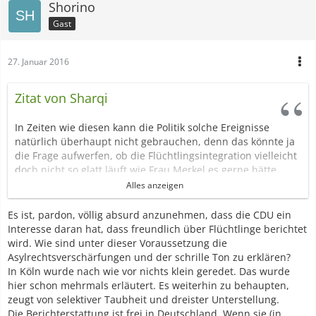
Shorino
Gast
27. Januar 2016
Zitat von Sharqi
In Zeiten wie diesen kann die Politik solche Ereignisse
natürlich überhaupt nicht gebrauchen, denn das könnte ja
die Frage aufwerfen, ob die Flüchtlingsintegration vielleicht
doch nicht so glatt läuft wie Frau Merkel es gerne hätte.
Behörden und Polizei sind Teil des Staates und der Staat
Alles anzeigen
hat ein Interesse daran, dass unangenehme Nachrichten
kleingeredet werden. War in Köln doch genau so. Insofern
Es ist, pardon, völlig absurd anzunehmen, dass die CDU ein
würde ich mal nicht davon ausgehen, dass die
Interesse daran hat, dass freundlich über Flüchtlinge berichtet
Berichterstattung hier völlig neutral ist, da hat Sergej
wird. Wie sind unter dieser Voraussetzung die
Lawrow nicht ganz Unrecht.
Asylrechtsverschärfungen und der schrille Ton zu erklären?
Überhaupt, glaubt ihr wirklich dass ein dreizehnjähriges
In Köln wurde nach wie vor nichts klein geredet. Das wurde
Mädchen, das nicht unter Druck oder Drogen gesetzt wird,
hier schon mehrmals erläutert. Es weiterhin zu behaupten,
freiwillig 30 Stunden mit zwei fremden, viel älteren
zeugt von selektiver Taubheit und dreister Unterstellung.
Männern verschwindet? Bitte.
Die Berichterstattung ist frei in Deutschland. Wenn sie (in