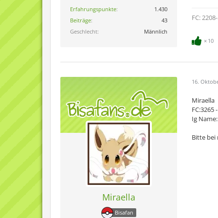
Erfahrungspunkte
1.430
FC: 2208-
Beiträge
43
Geschlecht
Männlich
10
16. Oktob
Miraella
FC:3265 -
Ig Name:
Bitte be
Miraella
Bisafan