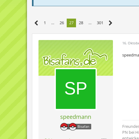
1
…
26
27
28
…
301
16. Oktob
speedman
speedmann
Freundes
Bisafan
PN bei H
entwicke