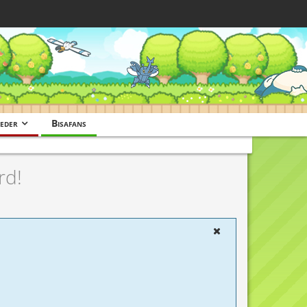
eder
Bisafans
rd!