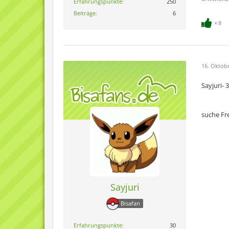
Erfahrungspunkte
250
Beiträge
6
8
16. Oktob
Sayjuri-
suche Fr
Sayjuri
Bisafan
Erfahrungspunkte
30