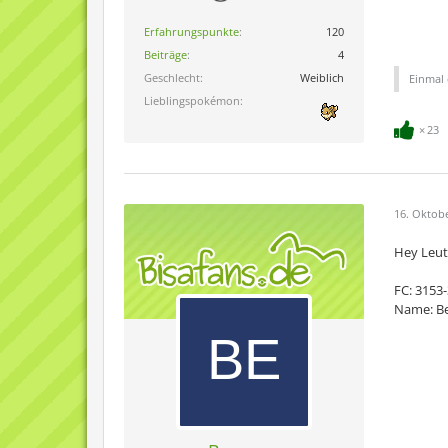
Erfahrungspunkte
120
Beiträge
4
Geschlecht
Weiblich
Einmal 
Lieblingspokémon
23
16. Oktob
Hey Leut
FC: 3153
Name: B