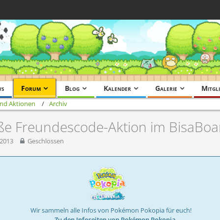
ws
Forum
Blog
Kalender
Galerie
Mitgli
nd Aktionen
Archiv
oße Freundescode-Aktion im BisaBoa
 2013
Geschlossen
Wir sammeln alle Infos von Pokémon Pokopia für euch!
→ Zu den Infoseiten von Pokémon Pokopia