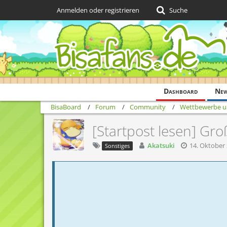
Anmelden oder registrieren
Suche
Dashboard
Ne
BisaBoard
Forum
Community
Wettbewerbe u
[Startpost lesen] Gr
Akatsuki
14. Oktober
Sonstiges