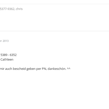
5377-9362, chris
er 2013
 5389 - 6352
 Cathleen
i mir auch bescheid geben per PN, dankeschön. ^^