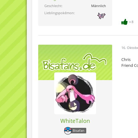
Geschlecht
Männlich
Lieblingspokémon
8
16. Oktob
Chris
Friend C
WhiteTalon
Bisafan