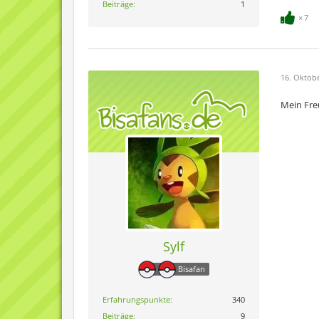
Beiträge
1
7
16. Oktob
Mein Fre
Sylf
Bisafan
Erfahrungspunkte
340
Beiträge
9