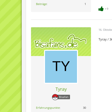
Beiträge
1
9
16. Oktob
Tyray / 
Tyray
Bisafan
Erfahrungspunkte
30