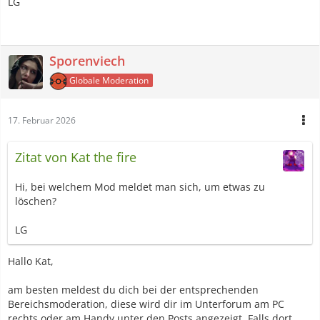
LG
Forums.
Die meistgestellten Fragen sind hier noch einmal
zusammengefasst.
Sporenviech
Fragen zum
Quellcode und den verschiedenen Funktionen
Globale Moderation
kann man sich auch oft im
Quellcode-Guide
beantworten.
Fragen zu
allgemeinen Forenfunktionen
könnt ihr mit Hilfe
der Hilfe beantworten. Schaut stets zuerst in diese Topics,
17. Februar 2026
bevor ihr eine Frage stellt!
Zitat von Kat the fire
Wie zitiere ich richtig?
Hi, bei welchem Mod meldet man sich, um etwas zu
löschen?
Wie funktioniert die Namensänderung?
LG
Hallo Kat,
Mein Beitrag ist verschwunden, was ist passiert? / Wieso fehlen
am besten meldest du dich bei der entsprechenden
mir Beiträge?
Bereichsmoderation, diese wird dir im Unterforum am PC
rechts oder am Handy unter den Posts angezeigt. Falls dort