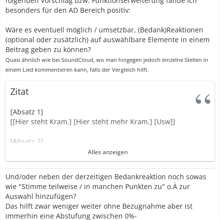
folgenden Vorschlag bzw. Funktionserweiterung fände ich
besonders für den AD Bereich positiv:
Wäre es eventuell möglich / umsetzbar, (Bedank)Reaktionen
(optional oder zusätzlich) auf auswählbare Elemente in einem
Beitrag geben zu können?
Quasi ähnlich wie bei SoundCloud, wo man hingegen jedoch einzelne Stellen in
einem Lied kommentieren kann, falls der Vergleich hilft.
Zitat
[Absatz 1]
[[Hier steht Kram.] [Hier steht mehr Kram.] [Usw]]
[Absatz 2]
[Auch hier steht
Alles anzeigen
[[Hier steht nochmal anderer Kram.]
nochmal Kram
(auf das ich die Reaktion gerne
Und/oder neben der derzeitigen Bedankreaktion noch sowas
beziehen würde)
]
[usw]]
wie "Stimme teilweise / in manchen Punkten zu" o.Ä zur
Auswahl hinzufügen?
[Absatz 3]
Das hilft zwar weniger weiter ohne Bezugnahme aber ist
[
Absatz enthält vlt noch ein Element, auf das ich meine Reaktion
immerhin eine Abstufung zwischen 0%-