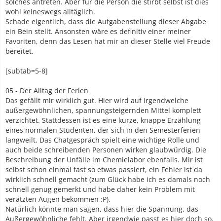
solches antreten. Aber für die Person die stirbt selbst ist dies
wohl keineswegs alltäglich.
Schade eigentlich, dass die Aufgabenstellung dieser Abgabe
ein Bein stellt. Ansonsten wäre es definitiv einer meiner
Favoriten, denn das Lesen hat mir an dieser Stelle viel Freude
bereitet.
[subtab=5-8]
05 - Der Alltag der Ferien
Das gefällt mir wirklich gut. Hier wird auf irgendwelche
außergewöhnlichen, spannungsteigernden Mittel komplett
verzichtet. Stattdessen ist es eine kurze, knappe Erzählung
eines normalen Studenten, der sich in den Semesterferien
langweilt. Das Chatgespräch spielt eine wichtige Rolle und
auch beide schreibenden Personen wirken glaubwürdig. Die
Beschreibung der Unfälle im Chemielabor ebenfalls. Mir ist
selbst schon einmal fast so etwas passiert, ein Fehler ist da
wirklich schnell gemacht (zum Glück habe ich es damals noch
schnell genug gemerkt und habe daher kein Problem mit
verätzten Augen bekommen :P).
Natürlich könnte man sagen, dass hier die Spannung, das
Außergewöhnliche fehlt. Aber irgendwie passt es hier doch so,