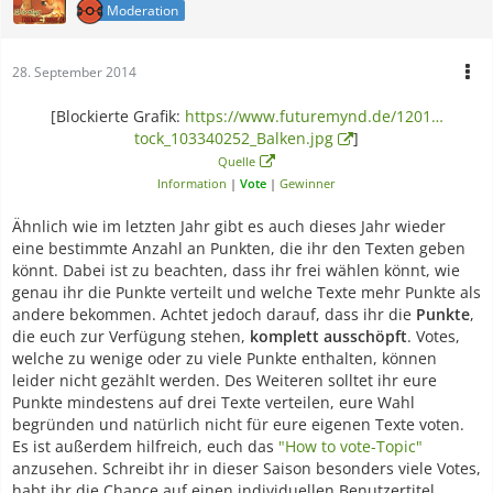
Moderation
28. September 2014
[Blockierte Grafik:
https://www.futuremynd.de/1201…
tock_103340252_Balken.jpg
]
Quelle
Information
|
Vote
|
Gewinner
Ähnlich wie im letzten Jahr gibt es auch dieses Jahr wieder
eine bestimmte Anzahl an Punkten, die ihr den Texten geben
könnt. Dabei ist zu beachten, dass ihr frei wählen könnt, wie
genau ihr die Punkte verteilt und welche Texte mehr Punkte als
andere bekommen. Achtet jedoch darauf, dass ihr die
Punkte
,
die euch zur Verfügung stehen,
komplett ausschöpft
. Votes,
welche zu wenige oder zu viele Punkte enthalten, können
leider nicht gezählt werden. Des Weiteren solltet ihr eure
Punkte mindestens auf drei Texte verteilen, eure Wahl
begründen und natürlich nicht für eure eigenen Texte voten.
Es ist außerdem hilfreich, euch das
"How to vote-Topic"
anzusehen. Schreibt ihr in dieser Saison besonders viele Votes,
habt ihr die Chance auf einen individuellen Benutzertitel.