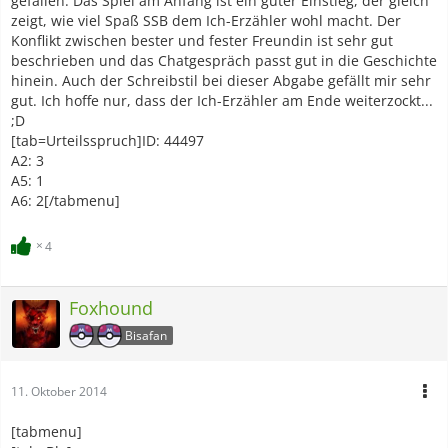
gefallen. Das Spiel am Anfang ist ein guter Einstieg, der gleich
zeigt, wie viel Spaß SSB dem Ich-Erzähler wohl macht. Der
Konflikt zwischen bester und fester Freundin ist sehr gut
beschrieben und das Chatgespräch passt gut in die Geschichte
hinein. Auch der Schreibstil bei dieser Abgabe gefällt mir sehr
gut. Ich hoffe nur, dass der Ich-Erzähler am Ende weiterzockt...
;D
[tab=Urteilsspruch]ID: 44497
A2: 3
A5: 1
A6: 2[/tabmenu]
4
Foxhound
Bisafan
11. Oktober 2014
[tabmenu]