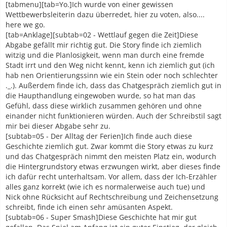
[tabmenu][tab=Yo.]Ich wurde von einer gewissen
Wettbewerbsleiterin dazu überredet, hier zu voten, also....
here we go.
[tab=Anklage][subtab=02 - Wettlauf gegen die Zeit]Diese
Abgabe gefällt mir richtig gut. Die Story finde ich ziemlich
witzig und die Planlosigkeit, wenn man durch eine fremde
Stadt irrt und den Weg nicht kennt, kenn ich ziemlich gut (ich
hab nen Orientierungssinn wie ein Stein oder noch schlechter
._.). Außerdem finde ich, dass das Chatgespräch ziemlich gut in
die Haupthandlung eingewoben wurde, so hat man das
Gefühl, dass diese wirklich zusammen gehören und ohne
einander nicht funktionieren würden. Auch der Schreibstil sagt
mir bei dieser Abgabe sehr zu.
[subtab=05 - Der Alltag der Ferien]Ich finde auch diese
Geschichte ziemlich gut. Zwar kommt die Story etwas zu kurz
und das Chatgespräch nimmt den meisten Platz ein, wodurch
die Hintergrundstory etwas erzwungen wirkt, aber dieses finde
ich dafür recht unterhaltsam. Vor allem, dass der Ich-Erzähler
alles ganz korrekt (wie ich es normalerweise auch tue) und
Nick ohne Rücksicht auf Rechtschreibung und Zeichensetzung
schreibt, finde ich einen sehr amüsanten Aspekt.
[subtab=06 - Super Smash]Diese Geschichte hat mir gut