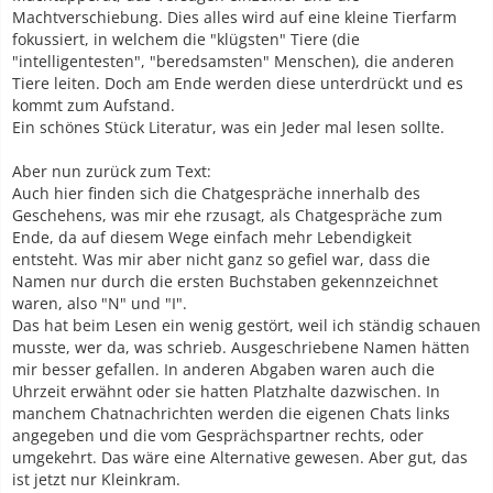
Machtverschiebung. Dies alles wird auf eine kleine Tierfarm
fokussiert, in welchem die "klügsten" Tiere (die
"intelligentesten", "beredsamsten" Menschen), die anderen
Tiere leiten. Doch am Ende werden diese unterdrückt und es
kommt zum Aufstand.
Ein schönes Stück Literatur, was ein Jeder mal lesen sollte.
Aber nun zurück zum Text:
Auch hier finden sich die Chatgespräche innerhalb des
Geschehens, was mir ehe rzusagt, als Chatgespräche zum
Ende, da auf diesem Wege einfach mehr Lebendigkeit
entsteht. Was mir aber nicht ganz so gefiel war, dass die
Namen nur durch die ersten Buchstaben gekennzeichnet
waren, also "N" und "I".
Das hat beim Lesen ein wenig gestört, weil ich ständig schauen
musste, wer da, was schrieb. Ausgeschriebene Namen hätten
mir besser gefallen. In anderen Abgaben waren auch die
Uhrzeit erwähnt oder sie hatten Platzhalte dazwischen. In
manchem Chatnachrichten werden die eigenen Chats links
angegeben und die vom Gesprächspartner rechts, oder
umgekehrt. Das wäre eine Alternative gewesen. Aber gut, das
ist jetzt nur Kleinkram.