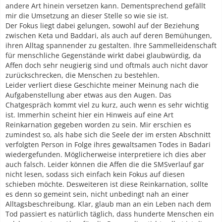
andere Art hinein versetzen kann. Dementsprechend gefällt
mir die Umsetzung an dieser Stelle so wie sie ist.
Der Fokus liegt dabei gelungen, sowohl auf der Beziehung
zwischen Keta und Baddari, als auch auf deren Bemühungen,
ihren Alltag spannender zu gestalten. Ihre Sammelleidenschaft
für menschliche Gegenstände wirkt dabei glaubwürdig, da
Affen doch sehr neugierig sind und oftmals auch nicht davor
zurückschrecken, die Menschen zu bestehlen.
Leider verliert diese Geschichte meiner Meinung nach die
Aufgabenstellung aber etwas aus den Augen. Das
Chatgespräch kommt viel zu kurz, auch wenn es sehr wichtig
ist. Immerhin scheint hier ein Hinweis auf eine Art
Reinkarnation gegeben worden zu sein. Mir erschien es
zumindest so, als habe sich die Seele der im ersten Abschnitt
verfolgten Person in Folge ihres gewaltsamen Todes in Badari
wiedergefunden. Möglicherweise interpretiere ich dies aber
auch falsch. Leider können die Affen die die SMSverlauf gar
nicht lesen, sodass sich einfach kein Fokus auf diesen
schieben möchte. Desweiteren ist diese Reinkarnation, sollte
es denn so gemeint sein, nicht unbedingt nah an einer
Alltagsbeschreibung. Klar, glaub man an ein Leben nach dem
Tod passiert es natürlich täglich, dass hunderte Menschen ein