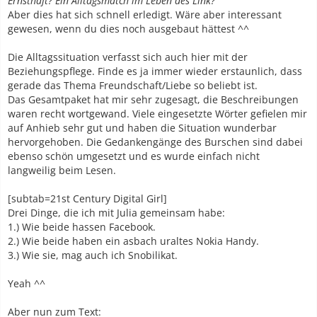
Ernsthaft? Ein Alltagsmatch im Leben des Link?
Aber dies hat sich schnell erledigt. Wäre aber interessant
gewesen, wenn du dies noch ausgebaut hättest ^^
Die Alltagssituation verfasst sich auch hier mit der
Beziehungspflege. Finde es ja immer wieder erstaunlich, dass
gerade das Thema Freundschaft/Liebe so beliebt ist.
Das Gesamtpaket hat mir sehr zugesagt, die Beschreibungen
waren recht wortgewand. Viele eingesetzte Wörter gefielen mir
auf Anhieb sehr gut und haben die Situation wunderbar
hervorgehoben. Die Gedankengänge des Burschen sind dabei
ebenso schön umgesetzt und es wurde einfach nicht
langweilig beim Lesen.
[subtab=21st Century Digital Girl]
Drei Dinge, die ich mit Julia gemeinsam habe:
1.) Wie beide hassen Facebook.
2.) Wie beide haben ein asbach uraltes Nokia Handy.
3.) Wie sie, mag auch ich Snobilikat.
Yeah ^^
Aber nun zum Text: