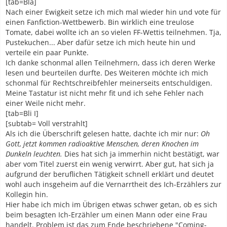
[tab=Bla]
Nach einer Ewigkeit setze ich mich mal wieder hin und vote für
einen Fanfiction-Wettbewerb. Bin wirklich eine treulose
Tomate, dabei wollte ich an so vielen FF-Wettis teilnehmen. Tja,
Pustekuchen... Aber dafür setze ich mich heute hin und
verteile ein paar Punkte.
Ich danke schonmal allen Teilnehmern, dass ich deren Werke
lesen und beurteilen durfte. Des Weiteren möchte ich mich
schonmal für Rechtschreibfehler meinerseits entschuldigen.
Meine Tastatur ist nicht mehr fit und ich sehe Fehler nach
einer Weile nicht mehr.
[tab=Bli I]
[subtab= Voll verstrahlt]
Als ich die Überschrift gelesen hatte, dachte ich mir nur:
Oh
Gott, jetzt kommen radioaktive Menschen, deren Knochen im
Dunkeln leuchten.
Dies hat sich ja immerhin nicht bestätigt, war
aber vom Titel zuerst ein wenig verwirrt. Aber gut, hat sich ja
aufgrund der beruflichen Tätigkeit schnell erklärt und deutet
wohl auch insgeheim auf die Vernarrtheit des Ich-Erzählers zur
Kollegin hin.
Hier habe ich mich im Übrigen etwas schwer getan, ob es sich
beim besagten Ich-Erzähler um einen Mann oder eine Frau
handelt. Problem ist das zum Ende beschriebene "Coming-