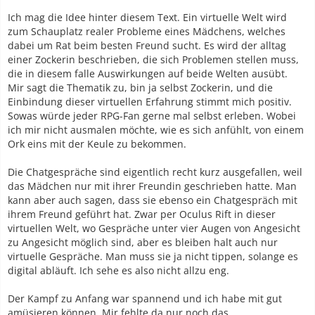
Ich mag die Idee hinter diesem Text. Ein virtuelle Welt wird
zum Schauplatz realer Probleme eines Mädchens, welches
dabei um Rat beim besten Freund sucht. Es wird der alltag
einer Zockerin beschrieben, die sich Problemen stellen muss,
die in diesem falle Auswirkungen auf beide Welten ausübt.
Mir sagt die Thematik zu, bin ja selbst Zockerin, und die
Einbindung dieser virtuellen Erfahrung stimmt mich positiv.
Sowas würde jeder RPG-Fan gerne mal selbst erleben. Wobei
ich mir nicht ausmalen möchte, wie es sich anfühlt, von einem
Ork eins mit der Keule zu bekommen.
Die Chatgespräche sind eigentlich recht kurz ausgefallen, weil
das Mädchen nur mit ihrer Freundin geschrieben hatte. Man
kann aber auch sagen, dass sie ebenso ein Chatgespräch mit
ihrem Freund geführt hat. Zwar per Oculus Rift in dieser
virtuellen Welt, wo Gespräche unter vier Augen von Angesicht
zu Angesicht möglich sind, aber es bleiben halt auch nur
virtuelle Gespräche. Man muss sie ja nicht tippen, solange es
digital abläuft. Ich sehe es also nicht allzu eng.
Der Kampf zu Anfang war spannend und ich habe mit gut
amüsieren können. Mir fehlte da nur noch das