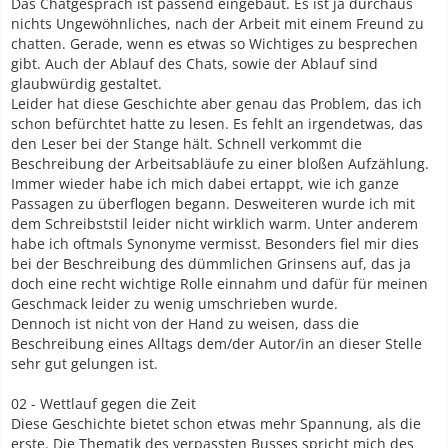
Das Chatgespräch ist passend eingebaut. Es ist ja durchaus
nichts Ungewöhnliches, nach der Arbeit mit einem Freund zu
chatten. Gerade, wenn es etwas so Wichtiges zu besprechen
gibt. Auch der Ablauf des Chats, sowie der Ablauf sind
glaubwürdig gestaltet.
Leider hat diese Geschichte aber genau das Problem, das ich
schon befürchtet hatte zu lesen. Es fehlt an irgendetwas, das
den Leser bei der Stange hält. Schnell verkommt die
Beschreibung der Arbeitsabläufe zu einer bloßen Aufzählung.
Immer wieder habe ich mich dabei ertappt, wie ich ganze
Passagen zu überflogen begann. Desweiteren wurde ich mit
dem Schreibststil leider nicht wirklich warm. Unter anderem
habe ich oftmals Synonyme vermisst. Besonders fiel mir dies
bei der Beschreibung des dümmlichen Grinsens auf, das ja
doch eine recht wichtige Rolle einnahm und dafür für meinen
Geschmack leider zu wenig umschrieben wurde.
Dennoch ist nicht von der Hand zu weisen, dass die
Beschreibung eines Alltags dem/der Autor/in an dieser Stelle
sehr gut gelungen ist.
02 - Wettlauf gegen die Zeit
Diese Geschichte bietet schon etwas mehr Spannung, als die
erste. Die Thematik des verpassten Busses spricht mich des