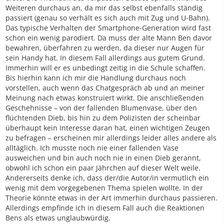
Weiteren durchaus an, da mir das selbst ebenfalls ständig
passiert (genau so verhält es sich auch mit Zug und U-Bahn).
Das typische Verhalten der Smartphone-Generation wird fast
schon ein wenig parodiert. Da muss der alte Mann Ben davor
bewahren, überfahren zu werden, da dieser nur Augen für
sein Handy hat. In diesem Fall allerdings aus gutem Grund.
Immerhin will er es unbedingt zeitig in die Schule schaffen.
Bis hierhin kann ich mir die Handlung durchaus noch
vorstellen, auch wenn das Chatgespräch ab und an meiner
Meinung nach etwas konstruiert wirkt. Die anschließenden
Geschehnisse – von der fallenden Blumenvase, über den
flüchtenden Dieb, bis hin zu dem Polizisten der scheinbar
überhaupt kein Interesse daran hat, einen wichtigen Zeugen
zu befragen – erscheinen mir allerdings leider alles andere als
alltäglich. Ich musste noch nie einer fallenden Vase
ausweichen und bin auch noch nie in einen Dieb gerannt,
obwohl ich schon ein paar Jährchen auf dieser Welt weile.
Andererseits denke ich, dass der/die Autor/in vermutlich ein
wenig mit dem vorgegebenen Thema spielen wollte. In der
Theorie könnte etwas in der Art immerhin durchaus passieren.
Allerdings empfinde ich in diesem Fall auch die Reaktionen
Bens als etwas unglaubwürdig.