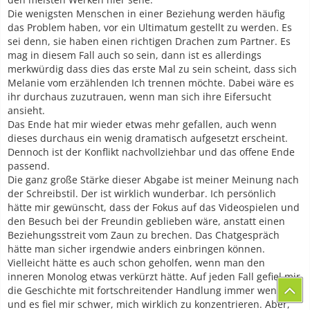
Die wenigsten Menschen in einer Beziehung werden häufig
das Problem haben, vor ein Ultimatum gestellt zu werden. Es
sei denn, sie haben einen richtigen Drachen zum Partner. Es
mag in diesem Fall auch so sein, dann ist es allerdings
merkwürdig dass dies das erste Mal zu sein scheint, dass sich
Melanie vom erzählenden Ich trennen möchte. Dabei wäre es
ihr durchaus zuzutrauen, wenn man sich ihre Eifersucht
ansieht.
Das Ende hat mir wieder etwas mehr gefallen, auch wenn
dieses durchaus ein wenig dramatisch aufgesetzt erscheint.
Dennoch ist der Konflikt nachvollziehbar und das offene Ende
passend.
Die ganz große Stärke dieser Abgabe ist meiner Meinung nach
der Schreibstil. Der ist wirklich wunderbar. Ich persönlich
hätte mir gewünscht, dass der Fokus auf das Videospielen und
den Besuch bei der Freundin geblieben wäre, anstatt einen
Beziehungsstreit vom Zaun zu brechen. Das Chatgespräch
hätte man sicher irgendwie anders einbringen können.
Vielleicht hätte es auch schon geholfen, wenn man den
inneren Monolog etwas verkürzt hätte. Auf jeden Fall gefiel mir
die Geschichte mit fortschreitender Handlung immer weniger
und es fiel mir schwer, mich wirklich zu konzentrieren. Aber,