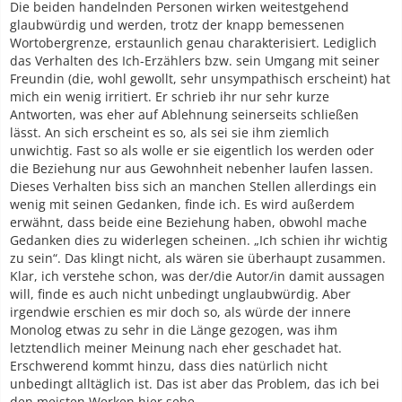
Die beiden handelnden Personen wirken weitestgehend
glaubwürdig und werden, trotz der knapp bemessenen
Wortobergrenze, erstaunlich genau charakterisiert. Lediglich
das Verhalten des Ich-Erzählers bzw. sein Umgang mit seiner
Freundin (die, wohl gewollt, sehr unsympathisch erscheint) hat
mich ein wenig irritiert. Er schrieb ihr nur sehr kurze
Antworten, was eher auf Ablehnung seinerseits schließen
lässt. An sich erscheint es so, als sei sie ihm ziemlich
unwichtig. Fast so als wolle er sie eigentlich los werden oder
die Beziehung nur aus Gewohnheit nebenher laufen lassen.
Dieses Verhalten biss sich an manchen Stellen allerdings ein
wenig mit seinen Gedanken, finde ich. Es wird außerdem
erwähnt, dass beide eine Beziehung haben, obwohl mache
Gedanken dies zu widerlegen scheinen. „Ich schien ihr wichtig
zu sein“. Das klingt nicht, als wären sie überhaupt zusammen.
Klar, ich verstehe schon, was der/die Autor/in damit aussagen
will, finde es auch nicht unbedingt unglaubwürdig. Aber
irgendwie erschien es mir doch so, als würde der innere
Monolog etwas zu sehr in die Länge gezogen, was ihm
letztendlich meiner Meinung nach eher geschadet hat.
Erschwerend kommt hinzu, dass dies natürlich nicht
unbedingt alltäglich ist. Das ist aber das Problem, das ich bei
den meisten Werken hier sehe.