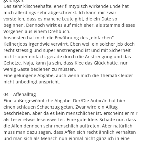
Das sehr klischeehafte, eher filmtypisch wirkende Ende hat
mich allerdings sehr abgeschreckt. Ich kann mir zwar
vorstellen, dass es manche Leute gibt, die ein Date so
beginnen. Dennoch wirkt es auf mich eher, als stamme dieses
Vorgehen aus einem Drehbuch.
Ansonsten hat mich die Erwähnung des „einfachen“
Kellnerjobs irgendwie verwirrt. Eben weil ein solcher Job doch
recht stressig und super anstrengend ist und mit Sicherheit
nicht super einfach, gerade durch die Anstrengung und das
Gehetze. Naja, kann ja sein, dass Klee das Glück hatte, nur
wenig Gäste bedienen zu müssen.
Eine gelungene Abgabe, auch wenn mich die Thematik leider
nicht unbedingt anspricht.
04 – Affenalltag
Eine außergewöhnliche Abgabe. Der/Die Autor/in hat hier
einen schlauen Schachzug getan. Zwar wird ein Alltag
beschrieben, aber da es kein menschlicher ist, erscheint er mir
als Leser etwas lesenswerter. Eine gute Idee. Schade nur, dass
die Affen dennoch sehr menschlich auftreten. Aber natürlich
muss man dazu sagen, dass Affen sich recht ähnlich verhalten
und man sich als Mensch nun einmal nicht gänzlich in eine