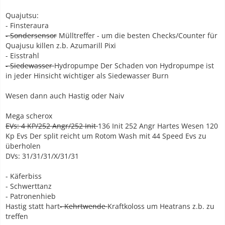
Quajutsu:
- Finsteraura
- Sondersensor
Mülltreffer - um die besten Checks/Counter für
Quajusu killen z.b. Azumarill Pixi
- Eisstrahl
- Siedewasser
Hydropumpe Der Schaden von Hydropumpe ist
in jeder Hinsicht wichtiger als Siedewasser Burn
Wesen dann auch Hastig oder Naiv
Mega scherox
EVs: 4 KP/252 Angr/252 Init
136 Init 252 Angr Hartes Wesen 120
Kp Evs Der split reicht um Rotom Wash mit 44 Speed Evs zu
überholen
DVs: 31/31/31/X/31/31
- Käferbiss
- Schwerttanz
- Patronenhieb
Hastig statt hart
- Kehrtwende
Kraftkoloss um Heatrans z.b. zu
treffen