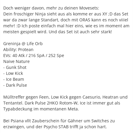
Doch weniger davon, mehr zu deinen Movesets:
Dein froschiger Ninja sieht aus als komme er aus XY ;D das Set
war da zwar lange Standart, doch mit ORAS kann es noch viiiel
mehr! :D Ich poste einfach mal hier eins, wie es im moment am
meisten gespielt wird. Und das Set ist auch sehr stark!
Greninja @ Life Orb
Ability: Protean
EVs: 40 Atk / 216 SpA / 252 Spe
Naive Nature
- Gunk Shot
- Low Kick
- Ice Beam
- Dark Pulse
Mülltreffer gegen Feen, Low Kick gegen Caesurio, Heatran und
Tentantel. Dark Pulse 2HKO Rotom-W, Ice ist immer gut als
Typabdeckung im momentanen Meta.
Bei Psiana vllt Zauberschein für Gähner um Switches zu
erzwingen, und der Psycho STAB trifft ja schon hart.