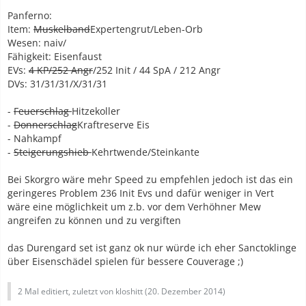
Panferno:
Item:
Muskelband
Expertengrut/Leben-Orb
Wesen: naiv/
Fähigkeit: Eisenfaust
EVs:
4 KP/252 Angr
/252 Init / 44 SpA / 212 Angr
DVs: 31/31/31/X/31/31
-
Feuerschlag
Hitzekoller
-
Donnerschlag
Kraftreserve Eis
- Nahkampf
-
Steigerungshieb
Kehrtwende/Steinkante
Bei Skorgro wäre mehr Speed zu empfehlen jedoch ist das ein
geringeres Problem 236 Init Evs und dafür weniger in Vert
wäre eine möglichkeit um z.b. vor dem Verhöhner Mew
angreifen zu können und zu vergiften
das Durengard set ist ganz ok nur würde ich eher Sanctoklinge
über Eisenschädel spielen für bessere Couverage ;)
2 Mal editiert, zuletzt von kloshitt (
20. Dezember 2014
)