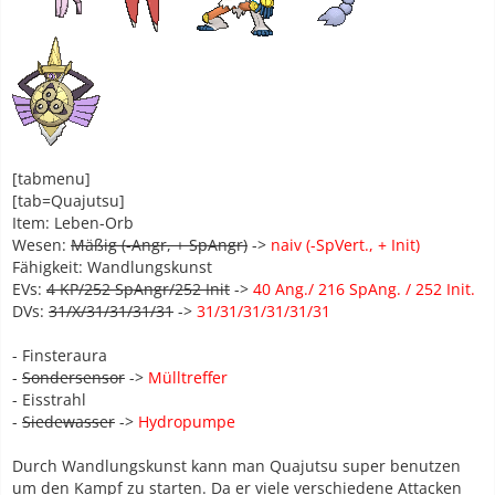
[tabmenu]
[tab=Quajutsu]
Item: Leben-Orb
Wesen:
Mäßig (-Angr, + SpAngr)
->
naiv (-SpVert., + Init)
Fähigkeit: Wandlungskunst
EVs:
4 KP/252 SpAngr/252 Init
->
40 Ang./ 216 SpAng. / 252 Init.
DVs:
31/X/31/31/31/31
->
31/31/31/31/31/31
- Finsteraura
-
Sondersensor
->
Mülltreffer
- Eisstrahl
-
Siedewasser
->
Hydropumpe
Durch Wandlungskunst kann man Quajutsu super benutzen
um den Kampf zu starten. Da er viele verschiedene Attacken