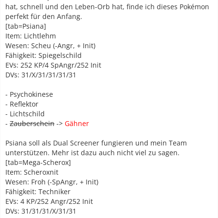
hat, schnell und den Leben-Orb hat, finde ich dieses Pokémon
perfekt für den Anfang.
[tab=Psiana]
Item: Lichtlehm
Wesen: Scheu (-Angr, + Init)
Fähigkeit: Spiegelschild
EVs: 252 KP/4 SpAngr/252 Init
DVs: 31/X/31/31/31/31
- Psychokinese
- Reflektor
- Lichtschild
-
Zauberschein
->
Gähner
Psiana soll als Dual Screener fungieren und mein Team
unterstützen. Mehr ist dazu auch nicht viel zu sagen.
[tab=Mega-Scherox]
Item: Scheroxnit
Wesen: Froh (-SpAngr, + Init)
Fähigkeit: Techniker
EVs: 4 KP/252 Angr/252 Init
DVs: 31/31/31/X/31/31