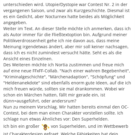
unterschieden wird. Utopie/Dystopie war Contest Nr. 2 in der
vergangenen Saison, und zwar als Kurzgeschichte. Diesmal ist
es ein Gedicht, aber Nocturnex hatte beides als Möglichkeit
angegeben.
Weiter im Text. An dieser Stelle möchte ich anmerken, dass ich
als Autor immer für die Fließtextoption bin. Aufgrund meiner
Politikverdrossenheit gehe ich nie davon aus, dass meine
Meinung irgendetwas ändert, aber mir soll keiner nachsagen,
dass ich es nicht zumindest versucht hätte. Seht es als die
Ansicht eines Einzelnen.
Des Weiteren möchte ich Nortia zustimmen und freue mich
auf eine neue FFxFF-Collab. "Nach einer wahren Begebenheit",
"Kriminalgeschichte", "Märchenadaption", "Schöpfung" und
"Heldenanekdote" sind ebenfalls enorm gute Ideen, auf die ich
mich freuen würde, sollten sie mal drankommen. Wobei wir
schon ein Märchen hatten, fällt mir gerade ein, ist
dünn=ausgeführt, oder andersrum?
Nun zu meinem Vorschlag. Wir hatten bereits einmal den OC-
Contest, bei dem man einen Charakter vorstellen sollte. Ich
schlage nun etwas Ähnliches vor: Den Superhelden.
Ich bin ein großer
von Superhelden, und im Wettbewerb
ist Charakterdesign gefragt. Welche Fähigkeiten hat dein