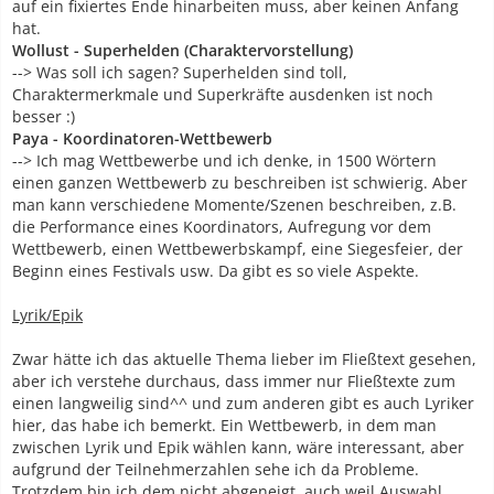
auf ein fixiertes Ende hinarbeiten muss, aber keinen Anfang
hat.
Wollust - Superhelden (Charaktervorstellung)
--> Was soll ich sagen? Superhelden sind toll,
Charaktermerkmale und Superkräfte ausdenken ist noch
besser :)
Paya - Koordinatoren-Wettbewerb
--> Ich mag Wettbewerbe und ich denke, in 1500 Wörtern
einen ganzen Wettbewerb zu beschreiben ist schwierig. Aber
man kann verschiedene Momente/Szenen beschreiben, z.B.
die Performance eines Koordinators, Aufregung vor dem
Wettbewerb, einen Wettbewerbskampf, eine Siegesfeier, der
Beginn eines Festivals usw. Da gibt es so viele Aspekte.
Lyrik/Epik
Zwar hätte ich das aktuelle Thema lieber im Fließtext gesehen,
aber ich verstehe durchaus, dass immer nur Fließtexte zum
einen langweilig sind^^ und zum anderen gibt es auch Lyriker
hier, das habe ich bemerkt. Ein Wettbewerb, in dem man
zwischen Lyrik und Epik wählen kann, wäre interessant, aber
aufgrund der Teilnehmerzahlen sehe ich da Probleme.
Trotzdem bin ich dem nicht abgeneigt, auch weil Auswahl