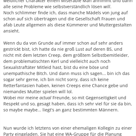
weiblicher Charakter einem Miserable Man annimmt und dann
alle seine Probleme wie selbstverständlich lösen
will
.
Noch schlimmer finde ich, dass manche Mädels von jung auf
schon auf sich übertragen und die Gesellschaft Frauen und
afab Leute allgemein als diese Kümmerer und Muttergestalten
ansieht.
Wenn du da von Grunde auf immer schon auf sehr anders
gestrickt bist, ich hatte da nie groß Lust auf deren BS, und
nicht mit dem letzten Creep, dem größtem Selbstbemitleider,
dem problematischten Kerl und vielleicht auch noch
Sexualstraftäter Mitleid hast, bist du eine böse und
unempathische Bitch. Und dann muss ich sagen... bin ich das
sogar sehr gerne, ich bin nicht sorry, dass ich keine
Retterfantasien haben, keinen Creeps eine Chance gebe und
niemandes Mutter spielen will lol.
Wobei mir meine
actual
Freunde, so mit Gegenseitigkeit und
Respekt und so, gesagt haben, dass ich sehr viel für sie da bin,
so maybe maybe... liegt's an ganz bestimmten Männern.
Nun wurde ich letztens von einer ehemaligen Kollegin zu einer
Party eingeladen. Sie hat eine WA-Gruppe für die Planung