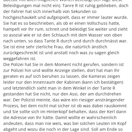
Beleidigungen mal nicht ein). Tanre R ist ruhig geblieben, doch
der Fahrer hat sich innerhalb von Sekunden so
hochgeschaukelt und aufgespielt, dass er immer lauter wurde,
Sie hat es so beschrieben, als ob er einen Vollschuss hatte,
hampelt vor Ihr rum, schreit und beleidigt Sie weiter und zieht
so asozial wie er ist den Schlauch mit dem Wasser von oben
nach unten, so dass Tante R durch und durch durchnässt war.
Sie ist eine sehr zierliche Frau, die natürlich änstlich
zurückgeschreckt ist und anstatt noch was zu sagen gleich
weggefahren ist.
Die Polizei hat Sie in dem Moment nicht gerufen, sondern ist
zur Polizei hin und wollte Anzeige stellen, dort hat man Ihr
geraten es auf sich beruhen zu lassen, die Kameras zeigen
leider nur den Innenraum der Kabinen (kann ich bestätigen)
und letztendlich sieht man in dem Winkel in der Tante R
gestanden hat Sie nicht, nur den Assi, der am durchdrehen
war. Der Polizist meinte, das wäre ein riesiger ansträngender
Prozess, bei dem nicht mal sicher ist ob was dabei rauskommt
und Sie sollte sich im Hinterkopf behalten, dass der Kerl dann
die Adresse von Ihr hätte. Damit wollte er wahrscheinlich
andeuten, dass man nie weis, was bei solchen Leuten im Kopf
abgeht und wozu die noch in der Lage sind. Soll am Ende so