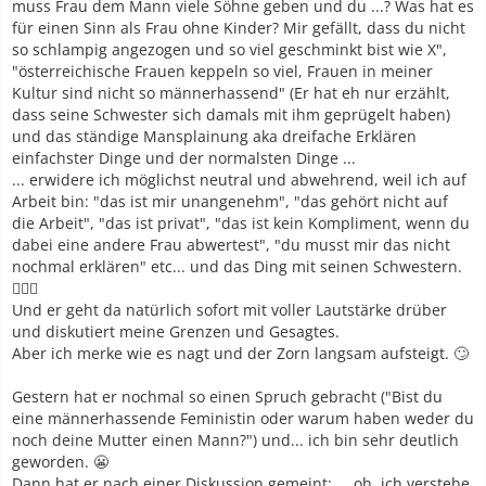
muss Frau dem Mann viele Söhne geben und du ...? Was hat es
für einen Sinn als Frau ohne Kinder? Mir gefällt, dass du nicht
so schlampig angezogen und so viel geschminkt bist wie X",
"österreichische Frauen keppeln so viel, Frauen in meiner
Kultur sind nicht so männerhassend" (Er hat eh nur erzählt,
dass seine Schwester sich damals mit ihm geprügelt haben)
und das ständige Mansplainung aka dreifache Erklären
einfachster Dinge und der normalsten Dinge ...
... erwidere ich möglichst neutral und abwehrend, weil ich auf
Arbeit bin: "das ist mir unangenehm", "das gehört nicht auf
die Arbeit", "das ist privat", "das ist kein Kompliment, wenn du
dabei eine andere Frau abwertest", "du musst mir das nicht
nochmal erklären" etc... und das Ding mit seinen Schwestern.
🤷🏻‍♀️
Und er geht da natürlich sofort mit voller Lautstärke drüber
und diskutiert meine Grenzen und Gesagtes.
Aber ich merke wie es nagt und der Zorn langsam aufsteigt. 🙄
Gestern hat er nochmal so einen Spruch gebracht ("Bist du
eine männerhassende Feministin oder warum haben weder du
noch deine Mutter einen Mann?") und... ich bin sehr deutlich
geworden. 😬
Dann hat er nach einer Diskussion gemeint: ... oh, ich verstehe.