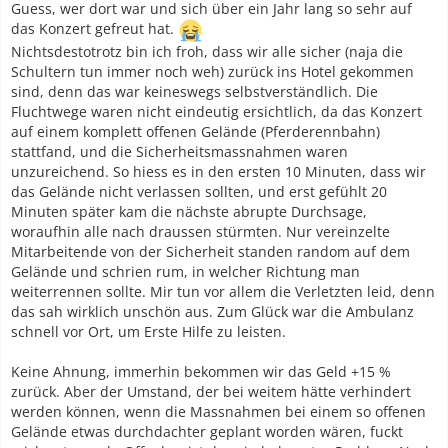
Guess, wer dort war und sich über ein Jahr lang so sehr auf
das Konzert gefreut hat.
Nichtsdestotrotz bin ich froh, dass wir alle sicher (naja die
Schultern tun immer noch weh) zurück ins Hotel gekommen
sind, denn das war keineswegs selbstverständlich. Die
Fluchtwege waren nicht eindeutig ersichtlich, da das Konzert
auf einem komplett offenen Gelände (Pferderennbahn)
stattfand, und die Sicherheitsmassnahmen waren
unzureichend. So hiess es in den ersten 10 Minuten, dass wir
das Gelände nicht verlassen sollten, und erst gefühlt 20
Minuten später kam die nächste abrupte Durchsage,
woraufhin alle nach draussen stürmten. Nur vereinzelte
Mitarbeitende von der Sicherheit standen random auf dem
Gelände und schrien rum, in welcher Richtung man
weiterrennen sollte. Mir tun vor allem die Verletzten leid, denn
das sah wirklich unschön aus. Zum Glück war die Ambulanz
schnell vor Ort, um Erste Hilfe zu leisten.
Keine Ahnung, immerhin bekommen wir das Geld +15 %
zurück. Aber der Umstand, der bei weitem hätte verhindert
werden können, wenn die Massnahmen bei einem so offenen
Gelände etwas durchdachter geplant worden wären, fuckt