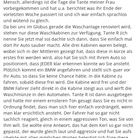
Mensch, allerdings ist die Tage die Tante meiner Frau
vorbeigekommen und hat u.a. berichtet was Ihr Ende der
vorletzten Woche passiert ist und ich war einfach sprachlos
und wütend zu gleich.
Da bei uns im Globus gerade die Waschanlage renoviert wird,
stehen nur diese Waschkabinen zur Verfügung, Tante R (ich
nenne Sie jetzt mal so) dachte sich dann, dass Sie einfach mal
dort Ihr Auto sauber macht. Alle drei Kabinen waren belegt,
wobei sich in der Mittleren gezeigt hat, dass diese in kürze als
erstes frei werden wird, also hat Sie sich mit Ihrem Auto so
positioniert, dass JEDER klar erkennen konnte wo Sie ansteht.
Plötzlich kommt ein BMW angefahren und stellt sich quer vor
Ihr Auto, so dass Sie keine Chance hätte, in die Kabine zu
fahren, sobald diese frei wird. Die Kabine wird frei und der
BMW Fahrer zieht direkt in die Kabine steigt aus und wirft die
Waschmünze in den Automaten. Tante R ist dann ausgetiegen
und hatte mir einem ernsteren Ton gesagt dass Sie es nicht in
Ordnung findet, dass man sich hier einfach vordrängelt, wenn
man klar ersichtlich ansteht. Der Fahrer hat so gar nicht
sachlich reagiert, gleich in einem aggressiven Ton, was Sie von
Ihm will. Sie wollte eine Antwort, das hat dem Kerl so gar nicht
gepasst, der wurde gleich laut und aggressiv und hat Sie aufs
übelste mit allen möglichen Worten beleidigt (ich füge diese