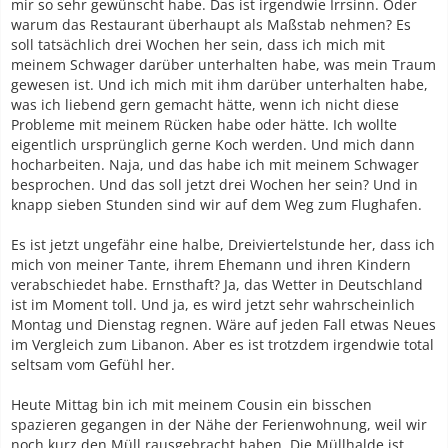
mir so sehr gewünscht habe. Das ist irgendwie Irrsinn. Oder
warum das Restaurant überhaupt als Maßstab nehmen? Es
soll tatsächlich drei Wochen her sein, dass ich mich mit
meinem Schwager darüber unterhalten habe, was mein Traum
gewesen ist. Und ich mich mit ihm darüber unterhalten habe,
was ich liebend gern gemacht hätte, wenn ich nicht diese
Probleme mit meinem Rücken habe oder hätte. Ich wollte
eigentlich ursprünglich gerne Koch werden. Und mich dann
hocharbeiten. Naja, und das habe ich mit meinem Schwager
besprochen. Und das soll jetzt drei Wochen her sein? Und in
knapp sieben Stunden sind wir auf dem Weg zum Flughafen.
Es ist jetzt ungefähr eine halbe, Dreiviertelstunde her, dass ich
mich von meiner Tante, ihrem Ehemann und ihren Kindern
verabschiedet habe. Ernsthaft? Ja, das Wetter in Deutschland
ist im Moment toll. Und ja, es wird jetzt sehr wahrscheinlich
Montag und Dienstag regnen. Wäre auf jeden Fall etwas Neues
im Vergleich zum Libanon. Aber es ist trotzdem irgendwie total
seltsam vom Gefühl her.
Heute Mittag bin ich mit meinem Cousin ein bisschen
spazieren gegangen in der Nähe der Ferienwohnung, weil wir
noch kurz den Müll rausgebracht haben. Die Müllhalde ist