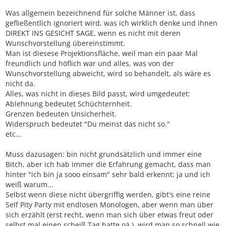
Was allgemein bezeichnend für solche Männer ist, dass
gefließentlich ignoriert wird, was ich wirklich denke und ihnen
DIREKT INS GESICHT SAGE, wenn es nicht mit deren
Wunschvorstellung übereinstimmt.
Man ist diesese Projektionsfläche, weil man ein paar Mal
freundlich und höflich war und alles, was von der
Wunschvorstellung abweicht, wird so behandelt, als wäre es
nicht da.
Alles, was nicht in dieses Bild passt, wird umgedeutet:
Ablehnung bedeutet Schüchternheit.
Grenzen bedeuten Unsicherheit.
Widerspruch bedeutet "Du meinst das nicht so."
etc...
Muss dazusagen: bin nicht grundsätzlich und immer eine
Bitch, aber ich hab immer die Erfahrung gemacht, dass man
hinter "ich bin ja sooo einsam" sehr bald erkennt: ja und ich
weiß warum...
Selbst wenn diese nicht übergriffig werden, gibt's eine reine
Self Pity Party mit endlosen Monologen, aber wenn man über
sich erzählt (erst recht, wenn man sich über etwas freut oder
selbst mal einen scheiß Tag hatte oä.), wird man so schnell wie