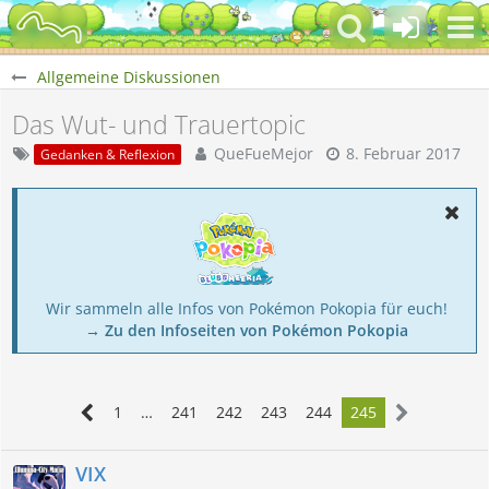
Allgemeine Diskussionen
Das Wut- und Trauertopic
QueFueMejor
8. Februar 2017
Gedanken & Reflexion
Wir sammeln alle Infos von Pokémon Pokopia für euch!
→ Zu den Infoseiten von Pokémon Pokopia
1
…
241
242
243
244
245
VIX