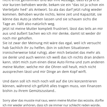
vior kurzen behoben worde, bekam sie ein "das ist ja schon ein
Vierteljahr he4" als Antwort. So ala das darf jetzt ruhig wieder
kommen. Behoben wurde nichts, keine zeit und Kapazität, sie
könne das Auto ja stehen lassen und sie schauen sichs die
Tage an. Fällt also natürlich weg.
Jetzt ist meine Mutter komplett frustriert, lässt das teils an mir
aus und äußert Sachen wo ich mir denke, damit ist weder dir
noch mir geholfen.
Sie ist zwar der Meinung mit wäre das egal, weil ich versucht
hab Sachlich ihr zu helfen, (bin in solchen Situationen
ironischerweise total ruhig), aber mich belastet das mehr als
sie denkr und auch wennn ich weiß das ich nichts dran ändern
kann, stört mich zum einen diese Auto Firma und zum anderen
meine Mutter, welche mir die Ohren voll heult, mich nicht
aussprechen lässt und mir Dinge an dem Kopf wirft.
Und dann soll ich mich noch voll auf die Uni konzentrieren
können, während ich gefühlt alles tragen muss, von Finanzen
bishin zu ihrem Gemütszustand..
Sorry aber das musste mal raus, wenn meine Mutter das wüsste, dürfte
ich mir wieder anhören, dass ich sie immer nur schlecht reden würde..