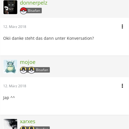
donnerpelz
Bisafan
12. März 2018
Okii danke steht das dann unter Konversation?
mojoe
Bisafan
12. März 2018
Jap ^^
xarxes