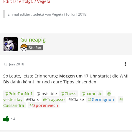
Edit: Ist erfolgt. / Vegeta
Einmal editiert, zuletzt von Vegeta (
10. Juni 2018
)
Guineapig
Bisafan
13. Juni 2018
So Leute, letzte Erinnerung:
Morgen um 17 Uhr
startet die WM!
Bis dahin könnt ihr noch eure Tipps einsenden.
PokeFanNo1
@Invisible
Chess
pxmusic
yesterday
@Dars
Tragosso
@Claike
Germignon
Cassandra
Sporenviech
4