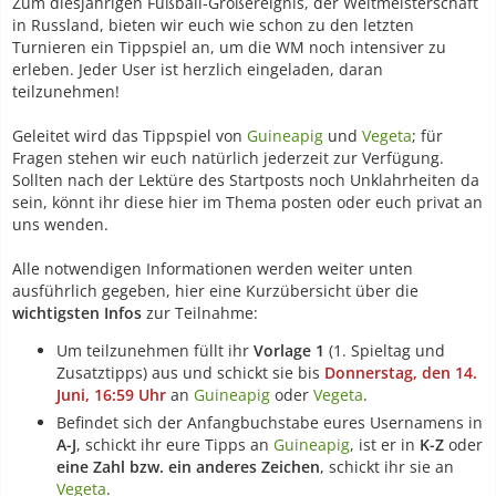
Zum diesjährigen Fußball-Großereignis, der Weltmeisterschaft
in Russland, bieten wir euch wie schon zu den letzten
Turnieren ein Tippspiel an, um die WM noch intensiver zu
erleben. Jeder User ist herzlich eingeladen, daran
teilzunehmen!
Geleitet wird das Tippspiel von
Guineapig
und
Vegeta
; für
Fragen stehen wir euch natürlich jederzeit zur Verfügung.
Sollten nach der Lektüre des Startposts noch Unklahrheiten da
sein, könnt ihr diese hier im Thema posten oder euch privat an
uns wenden.
Alle notwendigen Informationen werden weiter unten
ausführlich gegeben, hier eine Kurzübersicht über die
wichtigsten Infos
zur Teilnahme:
Um teilzunehmen füllt ihr
Vorlage 1
(1. Spieltag und
Zusatztipps) aus und schickt sie bis
Donnerstag, den 14.
Juni, 16:59 Uhr
an
Guineapig
oder
Vegeta
.
Befindet sich der Anfangbuchstabe eures Usernamens in
A-J
, schickt ihr eure Tipps an
Guineapig
, ist er in
K-Z
oder
eine Zahl bzw. ein anderes Zeichen
, schickt ihr sie an
Vegeta
.