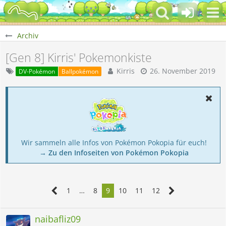
Archiv
[Gen 8] Kirris' Pokemonkiste
Kirris
26. November 2019
DV-Pokémon
Ballpokémon
Wir sammeln alle Infos von Pokémon Pokopia für euch!
→ Zu den Infoseiten von Pokémon Pokopia
1
…
8
9
10
11
12
naibafliz09