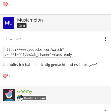
1
Musicmelon
Gast
8. Januar 2023
https://www.youtube.com/watch?
v=aSBiHGQfyVk&ab_channel=CamSteady
Ich hoffe, ich hab das richtig gemacht und es ist okay.^^'
1
Goomy
Bisafans-Team