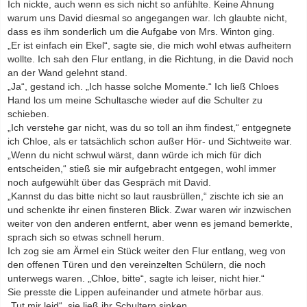
Ich nickte, auch wenn es sich nicht so anfühlte. Keine Ahnung
warum uns David diesmal so angegangen war. Ich glaubte nicht,
dass es ihm sonderlich um die Aufgabe von Mrs. Winton ging.
„Er ist einfach ein Ekel“, sagte sie, die mich wohl etwas aufheitern
wollte. Ich sah den Flur entlang, in die Richtung, in die David noch
an der Wand gelehnt stand.
„Ja“, gestand ich. „Ich hasse solche Momente.“ Ich ließ Chloes
Hand los um meine Schultasche wieder auf die Schulter zu
schieben.
„Ich verstehe gar nicht, was du so toll an ihm findest,“ entgegnete
ich Chloe, als er tatsächlich schon außer Hör- und Sichtweite war.
„Wenn du nicht schwul wärst, dann würde ich mich für dich
entscheiden,“ stieß sie mir aufgebracht entgegen, wohl immer
noch aufgewühlt über das Gespräch mit David.
„Kannst du das bitte nicht so laut rausbrüllen,“ zischte ich sie an
und schenkte ihr einen finsteren Blick. Zwar waren wir inzwischen
weiter von den anderen entfernt, aber wenn es jemand bemerkte,
sprach sich so etwas schnell herum.
Ich zog sie am Ärmel ein Stück weiter den Flur entlang, weg von
den offenen Türen und den vereinzelten Schülern, die noch
unterwegs waren. „Chloe, bitte“, sagte ich leiser, nicht hier.“
Sie presste die Lippen aufeinander und atmete hörbar aus.
„Tut mir leid“, sie ließ ihr Schultern sinken.