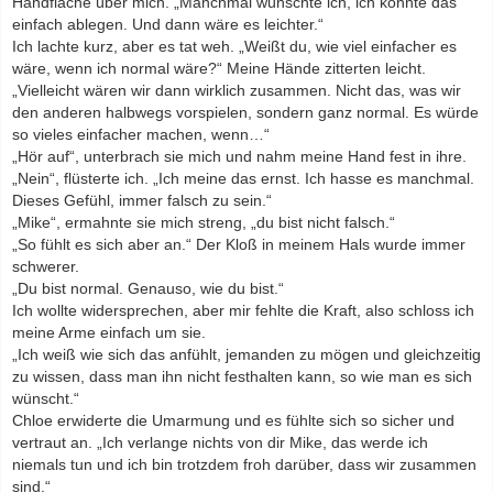
Handfläche über mich. „Manchmal wünschte ich, ich könnte das
einfach ablegen. Und dann wäre es leichter.“
Ich lachte kurz, aber es tat weh. „Weißt du, wie viel einfacher es
wäre, wenn ich normal wäre?“ Meine Hände zitterten leicht.
„Vielleicht wären wir dann wirklich zusammen. Nicht das, was wir
den anderen halbwegs vorspielen, sondern ganz normal. Es würde
so vieles einfacher machen, wenn…“
„Hör auf“, unterbrach sie mich und nahm meine Hand fest in ihre.
„Nein“, flüsterte ich. „Ich meine das ernst. Ich hasse es manchmal.
Dieses Gefühl, immer falsch zu sein.“
„Mike“, ermahnte sie mich streng, „du bist nicht falsch.“
„So fühlt es sich aber an.“ Der Kloß in meinem Hals wurde immer
schwerer.
„Du bist normal. Genauso, wie du bist.“
Ich wollte widersprechen, aber mir fehlte die Kraft, also schloss ich
meine Arme einfach um sie.
„Ich weiß wie sich das anfühlt, jemanden zu mögen und gleichzeitig
zu wissen, dass man ihn nicht festhalten kann, so wie man es sich
wünscht.“
Chloe erwiderte die Umarmung und es fühlte sich so sicher und
vertraut an. „Ich verlange nichts von dir Mike, das werde ich
niemals tun und ich bin trotzdem froh darüber, dass wir zusammen
sind.“