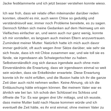
Jacke festklammerte und ich jetzt besser verstehen konnte wieso.
Ich war froh, dass wir relativ offen miteinander darüber reden
konnten, obwohl es mir, auch wenn Chloe so geduldig und
verständnisvoll war, immer noch Probleme bereitete, es zu sagen.
Dennoch fühlten sich meine Gedanken auf dem Heimweg um ein
Vielfaches einfacher an, und wenn auch nur ganz wenig, konnte
ich mir vorstellen, es langsam auch meinen Eltern anzuvertrauen.
Zumindest meiner Mutter. Natürlich hatte ich mich auch davor
immer gedrückt, oft auch wegen ihrer Sätze darüber, wie sehr sie
sich freute, dass ich mit Chloe zusammen war, und wie toll sie es
fände, sie irgendwann als Schwiegertochter zu haben.
Selbstverständlich zog sich daraus irgendwie auch ohne mein
Einverständnis die Erwartung, dass wir irgendwann einmal so weit
sein würden, dass sie Enkelkinder erwartete. Diese Erwartung
konnte ich ihr nicht erfüllen, und die Illusion hatte ich ihr die ganze
Zeit über auch nicht nehmen wollen. Keine Ahnung, ob ich die
Enttäuschung hätte ertragen können. Bei meinem Vater war es
ähnlich wie bei Ian. Ich schob den Schlüssel ins Schloss und
öffnete die Tür. Es war gegen drei Uhr mittags, und ich wusste,
dass meine Mutter bald nach Hause kommen würde und ich
eventuell die Zeit hätte, es ihr erst einmal, ohne meinen Vater zu