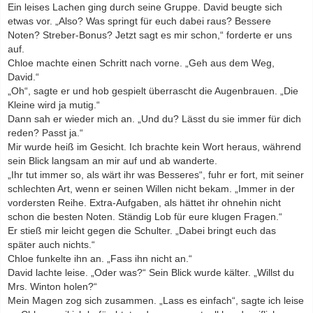
Ein leises Lachen ging durch seine Gruppe. David beugte sich
etwas vor. „Also? Was springt für euch dabei raus? Bessere
Noten? Streber-Bonus? Jetzt sagt es mir schon,“ forderte er uns
auf.
Chloe machte einen Schritt nach vorne. „Geh aus dem Weg,
David.“
„Oh“, sagte er und hob gespielt überrascht die Augenbrauen. „Die
Kleine wird ja mutig.“
Dann sah er wieder mich an. „Und du? Lässt du sie immer für dich
reden? Passt ja.“
Mir wurde heiß im Gesicht. Ich brachte kein Wort heraus, während
sein Blick langsam an mir auf und ab wanderte.
„Ihr tut immer so, als wärt ihr was Besseres“, fuhr er fort, mit seiner
schlechten Art, wenn er seinen Willen nicht bekam. „Immer in der
vordersten Reihe. Extra-Aufgaben, als hättet ihr ohnehin nicht
schon die besten Noten. Ständig Lob für eure klugen Fragen.“
Er stieß mir leicht gegen die Schulter. „Dabei bringt euch das
später auch nichts.“
Chloe funkelte ihn an. „Fass ihn nicht an.“
David lachte leise. „Oder was?“ Sein Blick wurde kälter. „Willst du
Mrs. Winton holen?“
Mein Magen zog sich zusammen. „Lass es einfach“, sagte ich leise