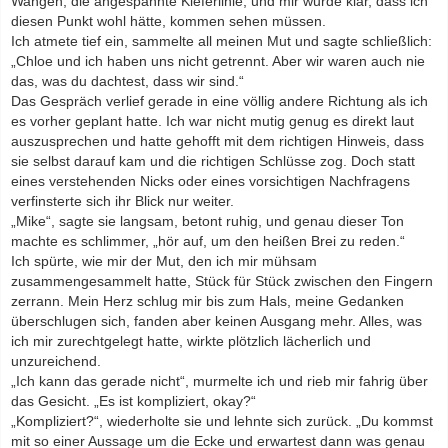
Wangen, die angespannte Kieferlinie, und mir wurde klar, dass ich
diesen Punkt wohl hätte, kommen sehen müssen.
Ich atmete tief ein, sammelte all meinen Mut und sagte schließlich:
„Chloe und ich haben uns nicht getrennt. Aber wir waren auch nie
das, was du dachtest, dass wir sind.“
Das Gespräch verlief gerade in eine völlig andere Richtung als ich
es vorher geplant hatte. Ich war nicht mutig genug es direkt laut
auszusprechen und hatte gehofft mit dem richtigen Hinweis, dass
sie selbst darauf kam und die richtigen Schlüsse zog. Doch statt
eines verstehenden Nicks oder eines vorsichtigen Nachfragens
verfinsterte sich ihr Blick nur weiter.
„Mike“, sagte sie langsam, betont ruhig, und genau dieser Ton
machte es schlimmer, „hör auf, um den heißen Brei zu reden.“
Ich spürte, wie mir der Mut, den ich mir mühsam
zusammengesammelt hatte, Stück für Stück zwischen den Fingern
zerrann. Mein Herz schlug mir bis zum Hals, meine Gedanken
überschlugen sich, fanden aber keinen Ausgang mehr. Alles, was
ich mir zurechtgelegt hatte, wirkte plötzlich lächerlich und
unzureichend.
„Ich kann das gerade nicht“, murmelte ich und rieb mir fahrig über
das Gesicht. „Es ist kompliziert, okay?“
„Kompliziert?“, wiederholte sie und lehnte sich zurück. „Du kommst
mit so einer Aussage um die Ecke und erwartest dann was genau