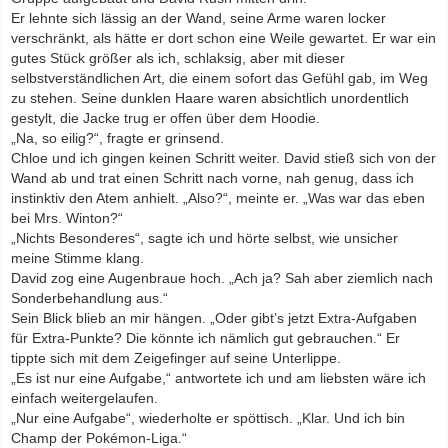
Er lehnte sich lässig an der Wand, seine Arme waren locker
verschränkt, als hätte er dort schon eine Weile gewartet. Er war ein
gutes Stück größer als ich, schlaksig, aber mit dieser
selbstverständlichen Art, die einem sofort das Gefühl gab, im Weg
zu stehen. Seine dunklen Haare waren absichtlich unordentlich
gestylt, die Jacke trug er offen über dem Hoodie.
„Na, so eilig?“, fragte er grinsend.
Chloe und ich gingen keinen Schritt weiter. David stieß sich von der
Wand ab und trat einen Schritt nach vorne, nah genug, dass ich
instinktiv den Atem anhielt. „Also?“, meinte er. „Was war das eben
bei Mrs. Winton?“
„Nichts Besonderes“, sagte ich und hörte selbst, wie unsicher
meine Stimme klang.
David zog eine Augenbraue hoch. „Ach ja? Sah aber ziemlich nach
Sonderbehandlung aus.“
Sein Blick blieb an mir hängen. „Oder gibt’s jetzt Extra-Aufgaben
für Extra-Punkte? Die könnte ich nämlich gut gebrauchen.“ Er
tippte sich mit dem Zeigefinger auf seine Unterlippe.
„Es ist nur eine Aufgabe,“ antwortete ich und am liebsten wäre ich
einfach weitergelaufen.
„Nur eine Aufgabe“, wiederholte er spöttisch. „Klar. Und ich bin
Champ der Pokémon-Liga.“