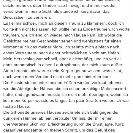
setzte mühelos über Hindernisse hinweg, und immer wieder
verschwamm meine Sicht, als stünde ich kurz davor, das
Bewusstsein zu verlieren.
Es fiel mir schwer, mich an diesen Traum zu klammern, doch ich
wollte ihn nicht loslassen. Ich wollte ihn zu Ende träumen. Ich wollte
träumen, wie ich endlich wieder nach Hause kam. Ich wollte die
Gesichter meiner Geschwister sehen und wenigstens für einen
Moment auch das meiner Mom. Ich sehnte mich einfach nach
etwas Vertrautem, nach dieser schrecklichen Nacht am Hafen.
Mein Herzschlag war schnell, aber gleichmäßig, und ich verfiel
ganz automatisch in einen Laufrhythmus, der mich kaum außer
Atem brachte, als würde mein Körper genau wissen, was er tat,
auch wenn mein Verstand nicht mehr ganz hinterher kam.
Die Pflastersteine unter meinen Füßen wirkten vertraut, ebenso
wie die Abfolge der Häuser, die ich schon unzählige Male passiert
hatte, und irgendwann musste ich nicht mehr überlegen, wohin ich
lief, mein Körper wusste es längst. Ein paar Straßen weiter. Ich war
fast zu Hause.
Die Silhouette unseres Hauses zeichnete sich bald gegen den
dunkleren Himmel ab, ein vertrauter Umriss, der mir einen
unerwarteten Stich von Erleichterung durch die Brust jagte. Kurz
darauf verlangsamte ich meinen Schritt, um das Gefühl des