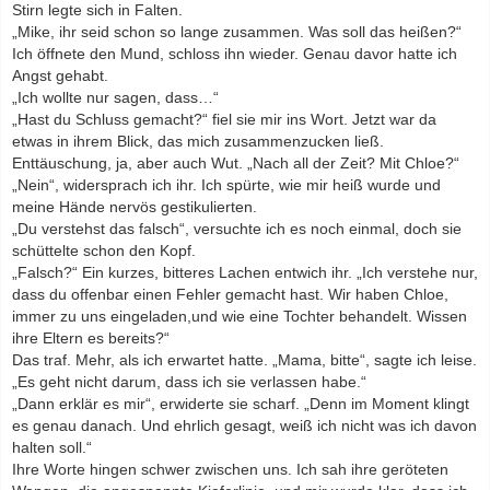
Stirn legte sich in Falten.
„Mike, ihr seid schon so lange zusammen. Was soll das heißen?“
Ich öffnete den Mund, schloss ihn wieder. Genau davor hatte ich
Angst gehabt.
„Ich wollte nur sagen, dass…“
„Hast du Schluss gemacht?“ fiel sie mir ins Wort. Jetzt war da
etwas in ihrem Blick, das mich zusammenzucken ließ.
Enttäuschung, ja, aber auch Wut. „Nach all der Zeit? Mit Chloe?“
„Nein“, widersprach ich ihr. Ich spürte, wie mir heiß wurde und
meine Hände nervös gestikulierten.
„Du verstehst das falsch“, versuchte ich es noch einmal, doch sie
schüttelte schon den Kopf.
„Falsch?“ Ein kurzes, bitteres Lachen entwich ihr. „Ich verstehe nur,
dass du offenbar einen Fehler gemacht hast. Wir haben Chloe,
immer zu uns eingeladen,und wie eine Tochter behandelt. Wissen
ihre Eltern es bereits?“
Das traf. Mehr, als ich erwartet hatte. „Mama, bitte“, sagte ich leise.
„Es geht nicht darum, dass ich sie verlassen habe.“
„Dann erklär es mir“, erwiderte sie scharf. „Denn im Moment klingt
es genau danach. Und ehrlich gesagt, weiß ich nicht was ich davon
halten soll.“
Ihre Worte hingen schwer zwischen uns. Ich sah ihre geröteten