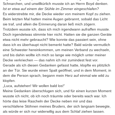
Schnarchen, und unwillkürlich musste ich an Herrn Boyd denken.
Ist er etwa auf einem der Stühle im Zimmer eingeschlafen?
Es widerstrebte mir, die Decke wieder von meinem Kopf zu ziehen.
Beim letzten Mal hatten meine Augen gebrannt, sobald das Licht
sie traf, und allein die Erinnerung daran ließ mich zögern.
Trotzdem wusste ich, dass ich mich irgendwann aufraffen musste.
Doch irgendetwas stimmte hier nicht. Hatten sie die ganzen Geräte
etwa nicht mehr gebraucht? Wie konnte das passiert sein, ohne
dass ich es überhaupt nicht bemerkt hatte? Bald würde vermutlich
eine Schwester hereinkommen, um meinen Verband zu wechseln,
und bis dahin wollte ich mich so lange wie möglich unter meiner
Decke verkriechen — das nahm ich mir zumindest fest vor.
Gerade als ich diesen Gedanken gefasst hatte, klopfte es plötzlich
an der Tür. Sie wurde einen Spalt geöffnet, und in dem Moment, in
dem die Person sprach, begann mein Herz auf einmal wie wild zu
klopfen.
„Luca, aufstehen! Wir wollen bald los!“
Meine Gedanken überschlugen sich, und für einen kurzen Moment
wusste ich nicht, ob ich noch träumte oder bereits wach war. Ich
hörte das leise Rascheln der Decke neben mir und das
verschlafene Stöhnen meines Bruders, der sich langsam bewegte,
als würde er sich nur widerwillig aus dem Schlaf ziehen lassen.