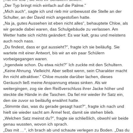
„Der Typ bringt mich einfach auf die Palme.“
„Mich auch“, sagte ich und rieb mir unbewusst die Stelle an der
Schulter, an der David mich angestoßen hatte.
„Na ja, gutes Aussehen ist eben nicht alles“, behauptete Chloe, als
wir gerade dabei waren, das Schulgebäude zu verlassen. Am
Wetter hatte sich nichts geändert: Es war kalt, grau und meistens
auch noch nass.
„Du findest, dass er gut aussieht?“, fragte ich sie beiläufig. Sie
wartete mit einer Antwort, bis wir an ein paar Schülern
vorbeigegangen waren.
„Irgendwie schon. Du etwa nicht?“ Ich zuckte mit den Schultern.
„Keine Ahnung. Vielleicht. Aber selbst wenn, sein Charakter macht
ihn nicht attraktiver.“ Chloe musste darüber lachen, dieses
Geräusch ließ meine Anspannung etwas sinken. Als wir
weitergingen, zog sie den Reißverschluss ihrer Jacke höher und
steckte die Hände in die Taschen. Da fiel mir wieder ihr Satz ein,
den sie zuvor so beiläufig erwähnt hatte.
„Stimmte das, was du gerade gesagt hast?“, fragte ich nach und
hielt sie wieder sacht am Ärmel fest, damit sie stehen blieb.
„Welchen Satz meinst du?“, fragte sie schließlich, obwohl wir beide
genau wussten, wovon ich sprach.
„Das mit …“, ich brach ab und schaute verlegen zu Boden. „Das du