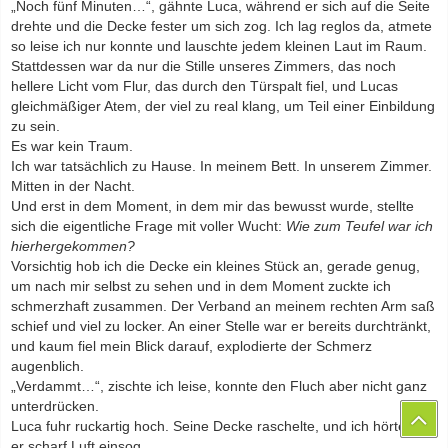
„Noch fünf Minuten…“, gähnte Luca, während er sich auf die Seite
drehte und die Decke fester um sich zog. Ich lag reglos da, atmete
so leise ich nur konnte und lauschte jedem kleinen Laut im Raum.
Stattdessen war da nur die Stille unseres Zimmers, das noch
hellere Licht vom Flur, das durch den Türspalt fiel, und Lucas
gleichmäßiger Atem, der viel zu real klang, um Teil einer Einbildung
zu sein.
Es war kein Traum.
Ich war tatsächlich zu Hause. In meinem Bett. In unserem Zimmer.
Mitten in der Nacht.
Und erst in dem Moment, in dem mir das bewusst wurde, stellte
sich die eigentliche Frage mit voller Wucht:
Wie zum Teufel war ich
hierhergekommen?
Vorsichtig hob ich die Decke ein kleines Stück an, gerade genug,
um nach mir selbst zu sehen und in dem Moment zuckte ich
schmerzhaft zusammen. Der Verband an meinem rechten Arm saß
schief und viel zu locker. An einer Stelle war er bereits durchtränkt,
und kaum fiel mein Blick darauf, explodierte der Schmerz
augenblich.
„Verdammt…“, zischte ich leise, konnte den Fluch aber nicht ganz
unterdrücken.
Luca fuhr ruckartig hoch. Seine Decke raschelte, und ich hörte, wie
er scharf Luft einsog.