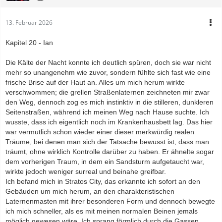
13. Februar 2026
Kapitel 20 - Ian
Die Kälte der Nacht konnte ich deutlich spüren, doch sie war nicht
mehr so unangenehm wie zuvor, sondern fühlte sich fast wie eine
frische Brise auf der Haut an. Alles um mich herum wirkte
verschwommen; die grellen Straßenlaternen zeichneten mir zwar
den Weg, dennoch zog es mich instinktiv in die stilleren, dunkleren
Seitenstraßen, während ich meinen Weg nach Hause suchte. Ich
wusste, dass ich eigentlich noch im Krankenhausbett lag. Das hier
war vermutlich schon wieder einer dieser merkwürdig realen
Träume, bei denen man sich der Tatsache bewusst ist, dass man
träumt, ohne wirklich Kontrolle darüber zu haben. Er ähnelte sogar
dem vorherigen Traum, in dem ein Sandsturm aufgetaucht war,
wirkte jedoch weniger surreal und beinahe greifbar.
Ich befand mich in Stratos City, das erkannte ich sofort an den
Gebäuden um mich herum, an den charakteristischen
Laternenmasten mit ihrer besonderen Form und dennoch bewegte
ich mich schneller, als es mit meinen normalen Beinen jemals
möglich gewesen wäre. Ich sprang förmlich durch die Gassen,