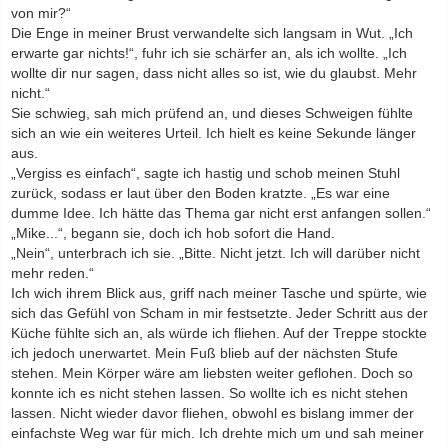
von mir?“
Die Enge in meiner Brust verwandelte sich langsam in Wut. „Ich
erwarte gar nichts!“, fuhr ich sie schärfer an, als ich wollte. „Ich
wollte dir nur sagen, dass nicht alles so ist, wie du glaubst. Mehr
nicht.“
Sie schwieg, sah mich prüfend an, und dieses Schweigen fühlte
sich an wie ein weiteres Urteil. Ich hielt es keine Sekunde länger
aus.
„Vergiss es einfach“, sagte ich hastig und schob meinen Stuhl
zurück, sodass er laut über den Boden kratzte. „Es war eine
dumme Idee. Ich hätte das Thema gar nicht erst anfangen sollen.“
„Mike...“, begann sie, doch ich hob sofort die Hand.
„Nein“, unterbrach ich sie. „Bitte. Nicht jetzt. Ich will darüber nicht
mehr reden.“
Ich wich ihrem Blick aus, griff nach meiner Tasche und spürte, wie
sich das Gefühl von Scham in mir festsetzte. Jeder Schritt aus der
Küche fühlte sich an, als würde ich fliehen. Auf der Treppe stockte
ich jedoch unerwartet. Mein Fuß blieb auf der nächsten Stufe
stehen. Mein Körper wäre am liebsten weiter geflohen. Doch so
konnte ich es nicht stehen lassen. So wollte ich es nicht stehen
lassen. Nicht wieder davor fliehen, obwohl es bislang immer der
einfachste Weg war für mich. Ich drehte mich um und sah meiner