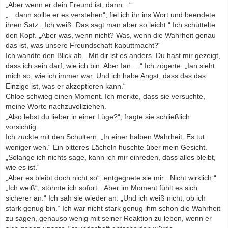
„Aber wenn er dein Freund ist, dann…“
„…dann sollte er es verstehen“, fiel ich ihr ins Wort und beendete
ihren Satz. „Ich weiß. Das sagt man aber so leicht.“ Ich schüttelte
den Kopf. „Aber was, wenn nicht? Was, wenn die Wahrheit genau
das ist, was unsere Freundschaft kaputtmacht?“
Ich wandte den Blick ab. „Mit dir ist es anders. Du hast mir gezeigt,
dass ich sein darf, wie ich bin. Aber Ian …“ Ich zögerte. „Ian sieht
mich so, wie ich immer war. Und ich habe Angst, dass das das
Einzige ist, was er akzeptieren kann.“
Chloe schwieg einen Moment. Ich merkte, dass sie versuchte,
meine Worte nachzuvollziehen.
„Also lebst du lieber in einer Lüge?“, fragte sie schließlich
vorsichtig.
Ich zuckte mit den Schultern. „In einer halben Wahrheit. Es tut
weniger weh.“ Ein bitteres Lächeln huschte über mein Gesicht.
„Solange ich nichts sage, kann ich mir einreden, dass alles bleibt,
wie es ist.“
„Aber es bleibt doch nicht so“, entgegnete sie mir. „Nicht wirklich.“
„Ich weiß“, stöhnte ich sofort. „Aber im Moment fühlt es sich
sicherer an.“ Ich sah sie wieder an. „Und ich weiß nicht, ob ich
stark genug bin.“ Ich war nicht stark genug ihm schon die Wahrheit
zu sagen, genauso wenig mit seiner Reaktion zu leben, wenn er