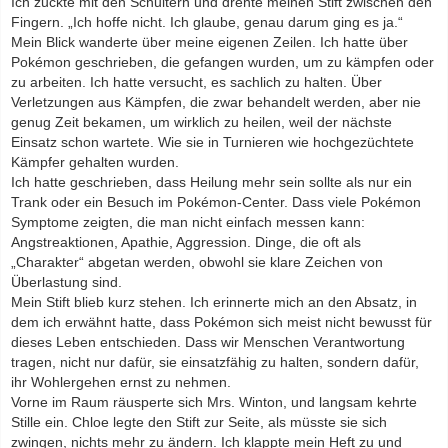
Ich zuckte mit den Schultern und drehte meinen Stift zwischen den
Fingern. „Ich hoffe nicht. Ich glaube, genau darum ging es ja.“
Mein Blick wanderte über meine eigenen Zeilen. Ich hatte über
Pokémon geschrieben, die gefangen wurden, um zu kämpfen oder
zu arbeiten. Ich hatte versucht, es sachlich zu halten. Über
Verletzungen aus Kämpfen, die zwar behandelt werden, aber nie
genug Zeit bekamen, um wirklich zu heilen, weil der nächste
Einsatz schon wartete. Wie sie in Turnieren wie hochgezüchtete
Kämpfer gehalten wurden.
Ich hatte geschrieben, dass Heilung mehr sein sollte als nur ein
Trank oder ein Besuch im Pokémon-Center. Dass viele Pokémon
Symptome zeigten, die man nicht einfach messen kann:
Angstreaktionen, Apathie, Aggression. Dinge, die oft als
„Charakter“ abgetan werden, obwohl sie klare Zeichen von
Überlastung sind.
Mein Stift blieb kurz stehen. Ich erinnerte mich an den Absatz, in
dem ich erwähnt hatte, dass Pokémon sich meist nicht bewusst für
dieses Leben entschieden. Dass wir Menschen Verantwortung
tragen, nicht nur dafür, sie einsatzfähig zu halten, sondern dafür,
ihr Wohlergehen ernst zu nehmen.
Vorne im Raum räusperte sich Mrs. Winton, und langsam kehrte
Stille ein. Chloe legte den Stift zur Seite, als müsste sie sich
zwingen, nichts mehr zu ändern. Ich klappte mein Heft zu und