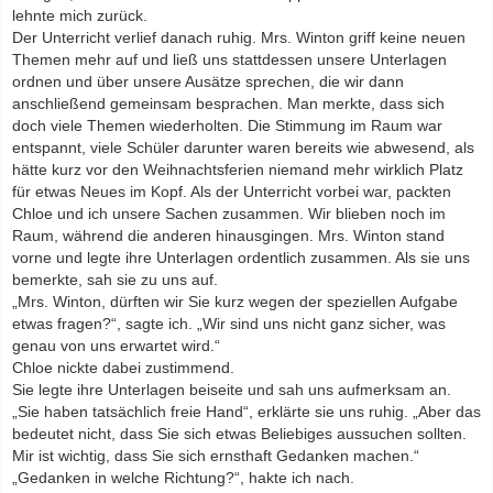
lehnte mich zurück.
Der Unterricht verlief danach ruhig. Mrs. Winton griff keine neuen
Themen mehr auf und ließ uns stattdessen unsere Unterlagen
ordnen und über unsere Ausätze sprechen, die wir dann
anschließend gemeinsam besprachen. Man merkte, dass sich
doch viele Themen wiederholten. Die Stimmung im Raum war
entspannt, viele Schüler darunter waren bereits wie abwesend, als
hätte kurz vor den Weihnachtsferien niemand mehr wirklich Platz
für etwas Neues im Kopf. Als der Unterricht vorbei war, packten
Chloe und ich unsere Sachen zusammen. Wir blieben noch im
Raum, während die anderen hinausgingen. Mrs. Winton stand
vorne und legte ihre Unterlagen ordentlich zusammen. Als sie uns
bemerkte, sah sie zu uns auf.
„Mrs. Winton, dürften wir Sie kurz wegen der speziellen Aufgabe
etwas fragen?“, sagte ich. „Wir sind uns nicht ganz sicher, was
genau von uns erwartet wird.“
Chloe nickte dabei zustimmend.
Sie legte ihre Unterlagen beiseite und sah uns aufmerksam an.
„Sie haben tatsächlich freie Hand“, erklärte sie uns ruhig. „Aber das
bedeutet nicht, dass Sie sich etwas Beliebiges aussuchen sollten.
Mir ist wichtig, dass Sie sich ernsthaft Gedanken machen.“
„Gedanken in welche Richtung?“, hakte ich nach.