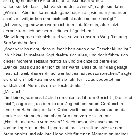
sich gegen unsere Freundschaft entscheiden würde.
Chloe seufzte leise. „Ich verstehe deine Angst“, sagte sie dann.
„Wirklich. Aber ich kann nicht ganz begreifen, wie man jemanden
schützen will, indem man sich selbst dabei so sehr belügt.“
„Ich weiß, irgendwann werde ich bereit dafür sein, aber jetzt
gerade kann ich besser mit dieser Lüge leben.“
Sie widersprach mir nicht und wir setzten unseren Weg Richtung
Straßenbahn fort.
„Aber vergiss nicht, dass Aufschieben auch eine Entscheidung ist.“
Ich nickte. In meinem Kopf drehte sich alles, und doch fühlte sich
dieser Moment seltsam richtig an und gleichzeitig befreiend.
„Danke, dass du so ehrlich zu mir warst. Dass du mir das gesagt
hast, ich weiß das es dir schwer fällt es laut auszusprechen,“ sagte
sie und ich hielt kurz inne und sie fuhr fort, „Das bedeutet mir
wirklich viel. Mehr, als du vielleicht denkst.“
„Mir auch.“
Ein kleines, warmes Lächeln erschien auf ihrem Gesicht. „Das freut
mich“, sagte sie, als bereits der Zug mit tosendem Geräusch an
unserem Bahnsteig einfuhr. Chloe wollte schon davonlaufen, da
packte ich sie noch einmal am Arm und zerrte sie zu mir.
„Hast du nicht was vergessen?“ Noch bevor sie etwas sagen
konnte legte ich meine Lippen auf ihre.
Ich spürte, wie sie den
Atem anhielt und wie ihre Hand sich für einen Moment an meiner