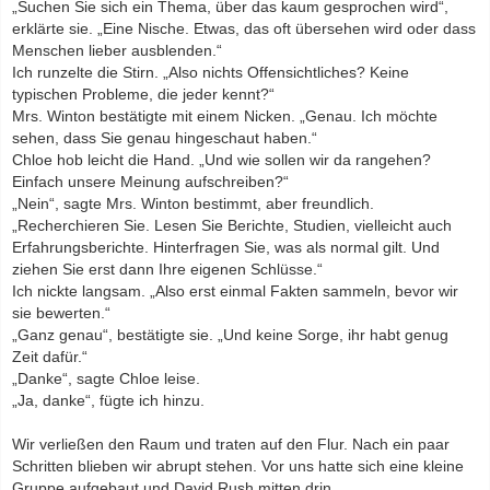
„Suchen Sie sich ein Thema, über das kaum gesprochen wird“,
erklärte sie. „Eine Nische. Etwas, das oft übersehen wird oder dass
Menschen lieber ausblenden.“
Ich runzelte die Stirn. „Also nichts Offensichtliches? Keine
typischen Probleme, die jeder kennt?“
Mrs. Winton bestätigte mit einem Nicken. „Genau. Ich möchte
sehen, dass Sie genau hingeschaut haben.“
Chloe hob leicht die Hand. „Und wie sollen wir da rangehen?
Einfach unsere Meinung aufschreiben?“
„Nein“, sagte Mrs. Winton bestimmt, aber freundlich.
„Recherchieren Sie. Lesen Sie Berichte, Studien, vielleicht auch
Erfahrungsberichte. Hinterfragen Sie, was als normal gilt. Und
ziehen Sie erst dann Ihre eigenen Schlüsse.“
Ich nickte langsam. „Also erst einmal Fakten sammeln, bevor wir
sie bewerten.“
„Ganz genau“, bestätigte sie. „Und keine Sorge, ihr habt genug
Zeit dafür.“
„Danke“, sagte Chloe leise.
„Ja, danke“, fügte ich hinzu.
Wir verließen den Raum und traten auf den Flur. Nach ein paar
Schritten blieben wir abrupt stehen. Vor uns hatte sich eine kleine
Gruppe aufgebaut und David Rush mitten drin.