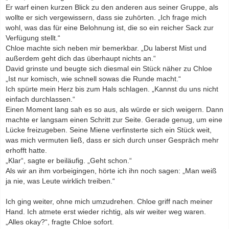
Er warf einen kurzen Blick zu den anderen aus seiner Gruppe, als
wollte er sich vergewissern, dass sie zuhörten. „Ich frage mich
wohl, was das für eine Belohnung ist, die so ein reicher Sack zur
Verfügung stellt.“
Chloe machte sich neben mir bemerkbar. „Du laberst Mist und
außerdem geht dich das überhaupt nichts an.“
David grinste und beugte sich diesmal ein Stück näher zu Chloe
„Ist nur komisch, wie schnell sowas die Runde macht.“
Ich spürte mein Herz bis zum Hals schlagen. „Kannst du uns nicht
einfach durchlassen.“
Einen Moment lang sah es so aus, als würde er sich weigern. Dann
machte er langsam einen Schritt zur Seite. Gerade genug, um eine
Lücke freizugeben. Seine Miene verfinsterte sich ein Stück weit,
was mich vermuten ließ, dass er sich durch unser Gespräch mehr
erhofft hatte.
„Klar“, sagte er beiläufig. „Geht schon.“
Als wir an ihm vorbeigingen, hörte ich ihn noch sagen: „Man weiß
ja nie, was Leute wirklich treiben.“
Ich ging weiter, ohne mich umzudrehen. Chloe griff nach meiner
Hand. Ich atmete erst wieder richtig, als wir weiter weg waren.
„Alles okay?“, fragte Chloe sofort.