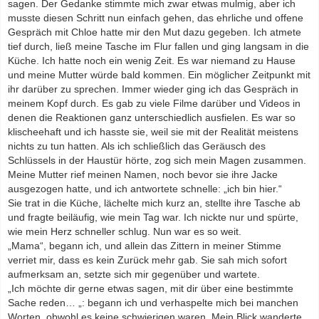
sagen. Der Gedanke stimmte mich zwar etwas mulmig, aber ich
musste diesen Schritt nun einfach gehen, das ehrliche und offene
Gespräch mit Chloe hatte mir den Mut dazu gegeben. Ich atmete
tief durch, ließ meine Tasche im Flur fallen und ging langsam in die
Küche. Ich hatte noch ein wenig Zeit. Es war niemand zu Hause
und meine Mutter würde bald kommen. Ein möglicher Zeitpunkt mit
ihr darüber zu sprechen. Immer wieder ging ich das Gespräch in
meinem Kopf durch. Es gab zu viele Filme darüber und Videos in
denen die Reaktionen ganz unterschiedlich ausfielen. Es war so
klischeehaft und ich hasste sie, weil sie mit der Realität meistens
nichts zu tun hatten. Als ich schließlich das Geräusch des
Schlüssels in der Haustür hörte, zog sich mein Magen zusammen.
Meine Mutter rief meinen Namen, noch bevor sie ihre Jacke
ausgezogen hatte, und ich antwortete schnelle: „ich bin hier.“
Sie trat in die Küche, lächelte mich kurz an, stellte ihre Tasche ab
und fragte beiläufig, wie mein Tag war. Ich nickte nur und spürte,
wie mein Herz schneller schlug. Nun war es so weit.
„Mama“, begann ich, und allein das Zittern in meiner Stimme
verriet mir, dass es kein Zurück mehr gab. Sie sah mich sofort
aufmerksam an, setzte sich mir gegenüber und wartete.
„Ich möchte dir gerne etwas sagen, mit dir über eine bestimmte
Sache reden… „: begann ich und verhaspelte mich bei manchen
Worten, obwohl es keine schwierigen waren. Mein Blick wanderte