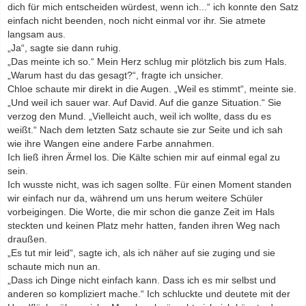
dich für mich entscheiden würdest, wenn ich...“ ich konnte den Satz
einfach nicht beenden, noch nicht einmal vor ihr. Sie atmete
langsam aus.
„Ja“, sagte sie dann ruhig.
„Das meinte ich so.“ Mein Herz schlug mir plötzlich bis zum Hals.
„Warum hast du das gesagt?“, fragte ich unsicher.
Chloe schaute mir direkt in die Augen. „Weil es stimmt“, meinte sie.
„Und weil ich sauer war. Auf David. Auf die ganze Situation.“ Sie
verzog den Mund. „Vielleicht auch, weil ich wollte, dass du es
weißt.“ Nach dem letzten Satz schaute sie zur Seite und ich sah
wie ihre Wangen eine andere Farbe annahmen.
Ich ließ ihren Ärmel los. Die Kälte schien mir auf einmal egal zu
sein.
Ich wusste nicht, was ich sagen sollte. Für einen Moment standen
wir einfach nur da, während um uns herum weitere Schüler
vorbeigingen. Die Worte, die mir schon die ganze Zeit im Hals
steckten und keinen Platz mehr hatten, fanden ihren Weg nach
draußen.
„Es tut mir leid“, sagte ich, als ich näher auf sie zuging und sie
schaute mich nun an.
„Dass ich Dinge nicht einfach kann. Dass ich es mir selbst und
anderen so kompliziert mache.“ Ich schluckte und deutete mit der