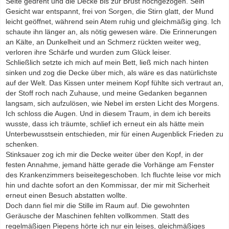
Seite gedreht und die Decke bis zur Brust hochgezogen. Sein
Gesicht war entspannt, frei von Sorgen, die Stirn glatt, der Mund
leicht geöffnet, während sein Atem ruhig und gleichmäßig ging. Ich
schaute ihn länger an, als nötig gewesen wäre. Die Erinnerungen
an Kälte, an Dunkelheit und an Schmerz rückten weiter weg,
verloren ihre Schärfe und wurden zum Glück leiser.
Schließlich setzte ich mich auf mein Bett, ließ mich nach hinten
sinken und zog die Decke über mich, als wäre es das natürlichste
auf der Welt. Das Kissen unter meinem Kopf fühlte sich vertraut an,
der Stoff roch nach Zuhause, und meine Gedanken begannen
langsam, sich aufzulösen, wie Nebel im ersten Licht des Morgens.
Ich schloss die Augen. Und in diesem Traum, in dem ich bereits
wusste, dass ich träumte, schlief ich erneut ein als hätte mein
Unterbewusstsein entschieden, mir für einen Augenblick Frieden zu
schenken.
Stinksauer zog ich mir die Decke weiter über den Kopf, in der
festen Annahme, jemand hätte gerade die Vorhänge am Fenster
des Krankenzimmers beiseitegeschoben. Ich fluchte leise vor mich
hin und dachte sofort an den Kommissar, der mir mit Sicherheit
erneut einen Besuch abstatten wollte.
Doch dann fiel mir die Stille im Raum auf. Die gewohnten
Geräusche der Maschinen fehlten vollkommen. Statt des
regelmäßigen Piepens hörte ich nur ein leises, gleichmäßiges