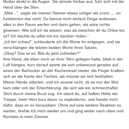
Mutter direkt in die Augen. Sie atmete hörbar aus, fuhr sich mit der
Hand über die Stirn.
„Mike...“, sagte sie meinen Namen etwas ruhiger als zuvor. „...so
funktioniert das nicht. Du kannst nicht einfach Dinge andeuten,
alles in den Raum werfen und dann gehen, als wäre nichts
gewesen. Wie soll ich da wissen, was da zwischen dir du Chloe los
ist? Ich dachte du willst mit mir darüber reden.“
„Ich bin schwul“, schleuderte ich die Worte ihr entgegen, und sie
verschlangen die letzten beiden Worte ihres Satzes.
„Okay? Das ist es. Bist du jetzt zufrieden?“
Ihre Hand, die eben noch an ihrer Stirn gelegen hatte, blieb in der
Luft hängen, kurz darauf setzte sie sich unbewusst gerader auf
einen der Barhocker an der Kücheninsel nieder, die Finger krallten
sich an die Kante des Tisches, als müsste sie sich festhalten.
Meine Hände zitterten, und ich wusste nicht, ob es von der Wut
kam oder von der Erleichterung, die sich wie ein schmerzhafter
Stich durch meine Brust zog. Ich stand da, auf halber Höhe der
Treppe, mein Herz kurz davor zu explodieren, und hasste mich
dafür, dass es so herauskam. Ohne auf eine weitere Reaktion zu
warten, drehte ich mich wieder um und ging weiter nach oben und
flüchtete in mein Zimmer.