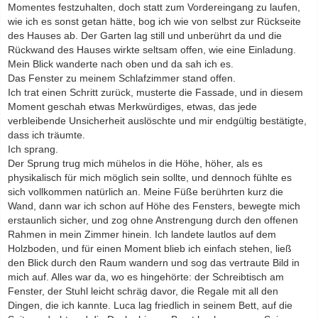
Momentes festzuhalten, doch statt zum Vordereingang zu laufen,
wie ich es sonst getan hätte, bog ich wie von selbst zur Rückseite
des Hauses ab. Der Garten lag still und unberührt da und die
Rückwand des Hauses wirkte seltsam offen, wie eine Einladung.
Mein Blick wanderte nach oben und da sah ich es.
Das Fenster zu meinem Schlafzimmer stand offen.
Ich trat einen Schritt zurück, musterte die Fassade, und in diesem
Moment geschah etwas Merkwürdiges, etwas, das jede
verbleibende Unsicherheit auslöschte und mir endgültig bestätigte,
dass ich träumte.
Ich sprang.
Der Sprung trug mich mühelos in die Höhe, höher, als es
physikalisch für mich möglich sein sollte, und dennoch fühlte es
sich vollkommen natürlich an. Meine Füße berührten kurz die
Wand, dann war ich schon auf Höhe des Fensters, bewegte mich
erstaunlich sicher, und zog ohne Anstrengung durch den offenen
Rahmen in mein Zimmer hinein. Ich landete lautlos auf dem
Holzboden, und für einen Moment blieb ich einfach stehen, ließ
den Blick durch den Raum wandern und sog das vertraute Bild in
mich auf. Alles war da, wo es hingehörte: der Schreibtisch am
Fenster, der Stuhl leicht schräg davor, die Regale mit all den
Dingen, die ich kannte. Luca lag friedlich in seinem Bett, auf die