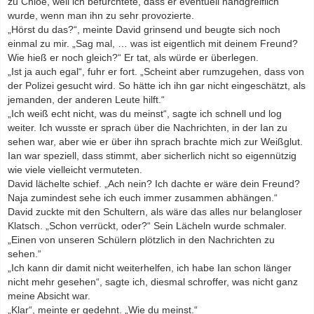
zu Chloe, weil ich befürchtete, dass er eventuell handgreiflich
wurde, wenn man ihn zu sehr provozierte.
„Hörst du das?“, meinte David grinsend und beugte sich noch
einmal zu mir. „Sag mal, … was ist eigentlich mit deinem Freund?
Wie hieß er noch gleich?“ Er tat, als würde er überlegen.
„Ist ja auch egal“, fuhr er fort. „Scheint aber rumzugehen, dass von
der Polizei gesucht wird. So hätte ich ihn gar nicht eingeschätzt, als
jemanden, der anderen Leute hilft.“
„Ich weiß echt nicht, was du meinst“, sagte ich schnell und log
weiter. Ich wusste er sprach über die Nachrichten, in der Ian zu
sehen war, aber wie er über ihn sprach brachte mich zur Weißglut.
Ian war speziell, dass stimmt, aber sicherlich nicht so eigennützig
wie viele vielleicht vermuteten.
David lächelte schief. „Ach nein? Ich dachte er wäre dein Freund?
Naja zumindest sehe ich euch immer zusammen abhängen.“
David zuckte mit den Schultern, als wäre das alles nur belangloser
Klatsch. „Schon verrückt, oder?“ Sein Lächeln wurde schmaler.
„Einen von unseren Schülern plötzlich in den Nachrichten zu
sehen.“
„Ich kann dir damit nicht weiterhelfen, ich habe Ian schon länger
nicht mehr gesehen“, sagte ich, diesmal schroffer, was nicht ganz
meine Absicht war.
„Klar“, meinte er gedehnt. „Wie du meinst.“