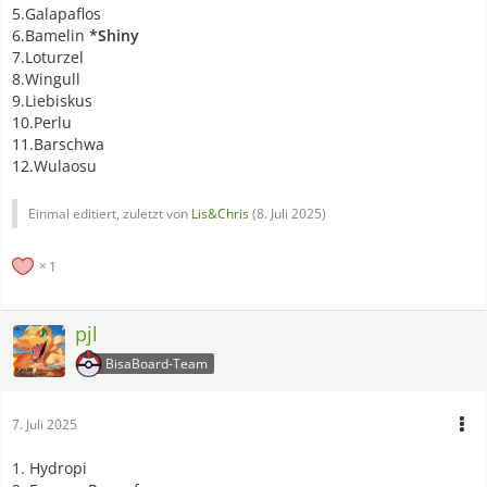
5.Galapaflos
6.Bamelin
*Shiny
7.Loturzel
8.Wingull
9.Liebiskus
10.Perlu
11.Barschwa
12.Wulaosu
Einmal editiert, zuletzt von
Lis&Chris
(
8. Juli 2025
)
1
pjl
BisaBoard-Team
7. Juli 2025
1. Hydropi