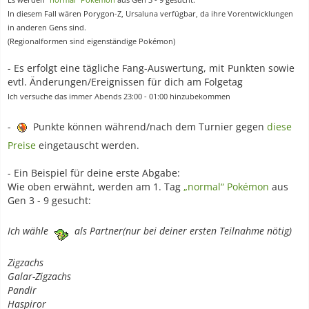
Es werden
“normal“ Pokémon
aus Gen 3 - 9 gesucht.
In diesem Fall wären Porygon-Z, Ursaluna verfügbar, da ihre Vorentwicklungen
in anderen Gens sind.
(Regionalformen sind eigenständige Pokémon)
- Es erfolgt eine tägliche Fang-Auswertung, mit
Punkten sowie
evtl. Änderungen/Ereignissen für dich am Folgetag
Ich versuche das immer Abends 23:00 - 01:00 hinzubekommen
-
Punkte können während/nach dem Turnier gegen
diese
Preise
eingetauscht werden.
- Ein Beispiel für deine erste Abgabe:
Wie oben erwähnt, werden am 1. Tag
„normal“ Pokémon
aus
Gen 3 - 9 gesucht:
Ich wähle
als Partner(nur bei deiner ersten Teilnahme nötig)
Zigzachs
Galar-Zigzachs
Pandir
Haspiror