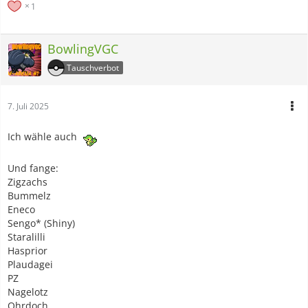
1
BowlingVGC
Tauschverbot
7. Juli 2025
Ich wähle auch
Und fange:
Zigzachs
Bummelz
Eneco
Sengo* (Shiny)
Staralilli
Hasprior
Plaudagei
PZ
Nagelotz
Ohrdoch