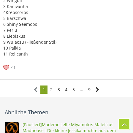
2 Wingull
3 Kanivanha
4Krebscorps
5 Barschwa
6 Shiny Seemops
7 Perlu
8 Liebiskus
9 Wulaosu (Fließender Stil)
10 Palkia
11 Relicanth
1
1
2
3
4
5
…
9
Ähnliche Themen
[Pausiert]Mademoiselle Miyamoto‘s Maleficus
Madhouse |Die kleine Jessika möchte aus dem