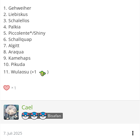
1. Gehweiher
2. Liebiskus
3. Schalellos
4. Palkia
5. Piccolente*/Shiny
6. Schallquap
7. Algitt
8. Araqua
9. Kamehaps
10. Pikuda
11. Wulaosu (+1
)
1
Cael
Bisafan
7. Juli 2025