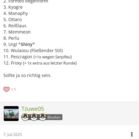
2. Formeo Regenform
3. Kyogre
4. Manaphy
5. Ottaro
6. Reißlaus
7. Memmeon
8. Perlu
9. Urgl *
Shiny
*
10. Wulaosu (Fließender Stil)
11. Pescragon (
)
+1x wegen Serpifeu
12. Froxy (
)
+ 1x extra aus letzter Runde
Sollte ja so richtig sein.
1
Tzuwe05
Bisafan
7. Juli 2025