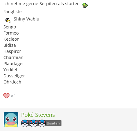
Ich nehme gerne Serpifeu als starter
Fangliste
Shiny Wablu
Sengo
Formeo
Kecleon
Bidiza
Haspiror
Charmian
Plaudagei
Yorkleff
Dusseliger
Ohrdoch
1
Poké Stevens
Bisafan