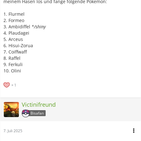
meinem Hasen los und fange folgende Pokemon:
1. Flurmel
2. Formeo
3. Ambidiffel
*/shiny
4. Plaudagei
5. Arceus
6. Hisui-Zorua
7. Coiffwaff
8. Raffel
9. Ferkuli
10. Olini
1
Victinifreund
Bisafan
7. Juli 2025