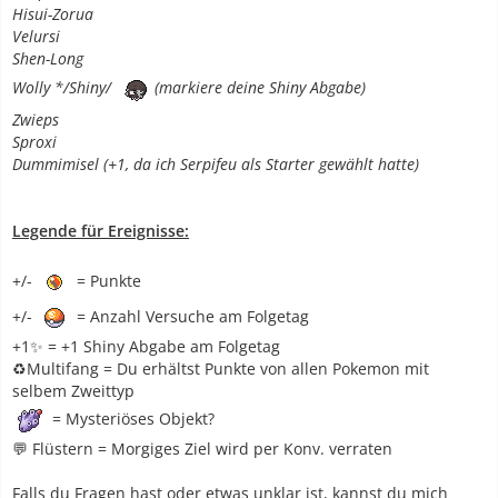
Hisui-Zorua
Velursi
Shen-Long
Wolly */Shiny/
(markiere deine Shiny Abgabe)
Zwieps
Sproxi
Dummimisel (+1, da ich Serpifeu als Starter gewählt hatte)
Legende für Ereignisse:
+/-
= Punkte
+/-
= Anzahl Versuche am Folgetag
+1✨ = +1 Shiny Abgabe am Folgetag
♻️Multifang = Du erhältst Punkte von allen Pokemon mit
selbem Zweittyp
= Mysteriöses Objekt?
💬 Flüstern = Morgiges Ziel wird per Konv. verraten
Falls du Fragen hast oder etwas unklar ist, kannst du mich