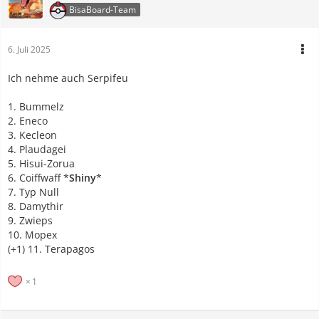
BisaBoard-Team
6. Juli 2025
Ich nehme auch Serpifeu
1. Bummelz
2. Eneco
3. Kecleon
4. Plaudagei
5. Hisui-Zorua
6. Coiffwaff *
Shiny
*
7. Typ Null
8. Damythir
9. Zwieps
10. Mopex
(+1) 11. Terapagos
1