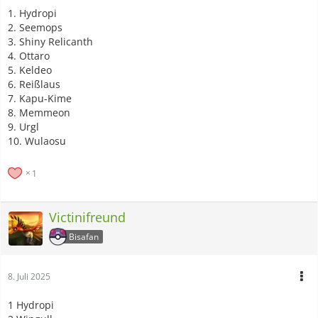
1. Hydropi
2. Seemops
3. Shiny Relicanth
4. Ottaro
5. Keldeo
6. Reißlaus
7. Kapu-Kime
8. Memmeon
9. Urgl
10. Wulaosu
1
Victinifreund
Bisafan
8. Juli 2025
1 Hydropi