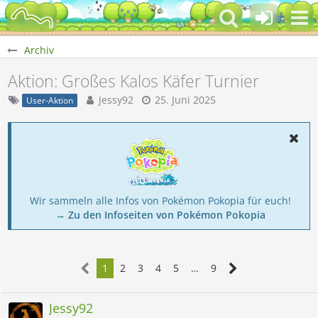
Archiv
Aktion: Großes Kalos Käfer Turnier
Jessy92
25. Juni 2025
User-Aktion
Wir sammeln alle Infos von Pokémon Pokopia für euch!
→ Zu den Infoseiten von Pokémon Pokopia
1
2
3
4
5
…
9
Jessy92