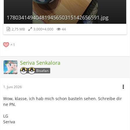
17803414940481945650315142656591.jpg
2,75 MB
3.000×4.000
44
1
Seriva Senkalora
Bisafan
1. Juni 2026
Wow, klasse, ich hab mich schon basteln sehen. Schreibe dir
ne PN.
LG
Seriva