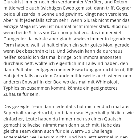
Glurak ist immer noch ein verdammter Verräter, und Rotom
mittlerweile auch (wichtigen Eweb gemisst, dann trifft Gegner
beide Blizzards in Sonne und gewinnt, klingt nach verdient).
Aber hilft jedenfalls schon sehr, wenn Glurak nicht mehr das
einzige Mega ist, weil ist nunmal nicht immer stark. Blöd nur,
wenn beide Schiss vor Garchomp haben...das immer viel
Gumgeeier da, wirste aber glaub sowieso immer in irgendner
Form haben, weil ist halt einfach ein sehr gutes Mon, gerade
wenn Dex beschränkt ist. Und Schwein kann da durchaus
helfen sobald ich das mal bringe. Schlimmora ansonsten
durchaus nett, wollte ich eigentlich mit Tailwind haben, den
dann Pult aber entgegen meiner Erwartung gar nicht lernt, RIP.
Hab jedenfalls aus dem Grunde mittlerweile auch wieder nen
anderen Entwurf in der Box, wo das mal mit Whimsicott
Typhlosion zusammen kommt, könnte ein geeigneteres
Zuhause für sein.
Das gezeigte Team dann jedenfalls hat mich endlich mal aus
Superball rausgebracht, und dann war Hyperball plötzlich iwie
einfacher, Leute haben da immer noch so einen Quatsch
gemacht teilweise, nimmt man dann auch mit. Habe das
gleiche Team dann auch für die Warm-Up Challenge
angemeldet, weil warum nicht, und hab jetzt erstmal in den