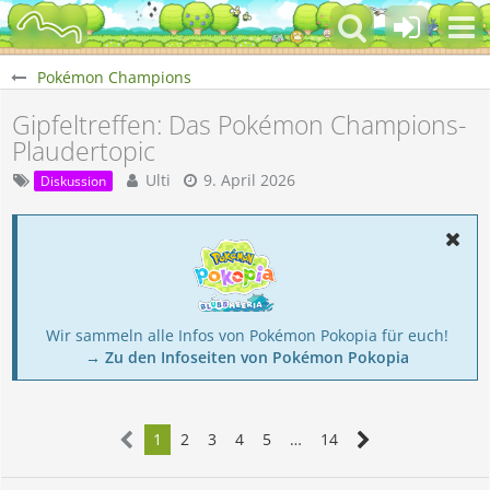
Pokémon Champions
Gipfeltreffen: Das Pokémon Champions-
Plaudertopic
Ulti
9. April 2026
Diskussion
Wir sammeln alle Infos von Pokémon Pokopia für euch!
→ Zu den Infoseiten von Pokémon Pokopia
1
2
3
4
5
…
14