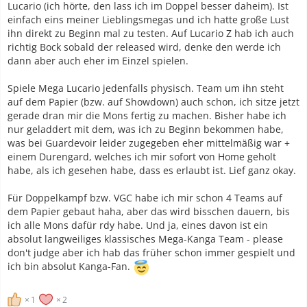
Lucario (ich hörte, den lass ich im Doppel besser daheim). Ist
einfach eins meiner Lieblingsmegas und ich hatte große Lust
ihn direkt zu Beginn mal zu testen. Auf Lucario Z hab ich auch
richtig Bock sobald der released wird, denke den werde ich
dann aber auch eher im Einzel spielen.
Spiele Mega Lucario jedenfalls physisch. Team um ihn steht
auf dem Papier (bzw. auf Showdown) auch schon, ich sitze jetzt
gerade dran mir die Mons fertig zu machen. Bisher habe ich
nur geladdert mit dem, was ich zu Beginn bekommen habe,
was bei Guardevoir leider zugegeben eher mittelmäßig war +
einem Durengard, welches ich mir sofort von Home geholt
habe, als ich gesehen habe, dass es erlaubt ist. Lief ganz okay.
Für Doppelkampf bzw. VGC habe ich mir schon 4 Teams auf
dem Papier gebaut haha, aber das wird bisschen dauern, bis
ich alle Mons dafür rdy habe. Und ja, eines davon ist ein
absolut langweiliges klassisches Mega-Kanga Team - please
don't judge aber ich hab das früher schon immer gespielt und
ich bin absolut Kanga-Fan.
1
2