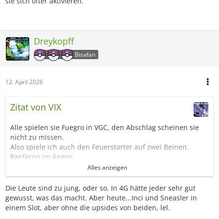
sie sich öfter aktivieren.
Dreykopff
Bisafan
12. April 2026
Zitat von VIX
Alle spielen sie Fuegro in VGC, den Abschlag scheinen sie
nicht zu missen.
Also spiele ich auch den Feuerstarter auf zwei Beinen.
Panferno im Regen.
Da gucken Primarenaspieler dumm aus der Wäsche, wenn
Alles anzeigen
sie dank Panfernos Trugträne geoneshottet werden.
Oder mein Affe generell zwei Nahkämpfe reindonnert, ehe
Die Leute sind zu jung, oder so. In 4G hätte jeder sehr gut
sie auch ihn als Gefahr wahrnehmen und dann am
gewusst, was das macht. Aber heute...Inci und Sneasler in
Fokusgurt scheitern.
einem Slot, aber ohne die upsides von beiden, lel.