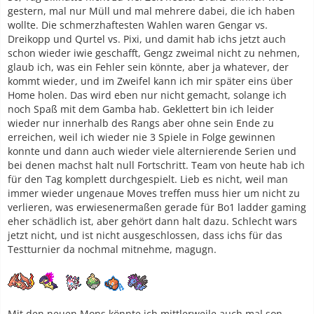
gestern, mal nur Müll und mal mehrere dabei, die ich haben
wollte. Die schmerzhaftesten Wahlen waren Gengar vs.
Dreikopp und Qurtel vs. Pixi, und damit hab ichs jetzt auch
schon wieder iwie geschafft, Gengz zweimal nicht zu nehmen,
glaub ich, was ein Fehler sein könnte, aber ja whatever, der
kommt wieder, und im Zweifel kann ich mir später eins über
Home holen. Das wird eben nur nicht gemacht, solange ich
noch Spaß mit dem Gamba hab. Geklettert bin ich leider
wieder nur innerhalb des Rangs aber ohne sein Ende zu
erreichen, weil ich wieder nie 3 Spiele in Folge gewinnen
konnte und dann auch wieder viele alternierende Serien und
bei denen machst halt null Fortschritt. Team von heute hab ich
für den Tag komplett durchgespielt. Lieb es nicht, weil man
immer wieder ungenaue Moves treffen muss hier um nicht zu
verlieren, was erwiesenermaßen gerade für Bo1 ladder gaming
eher schädlich ist, aber gehört dann halt dazu. Schlecht wars
jetzt nicht, und ist nicht ausgeschlossen, dass ichs für das
Testturnier da nochmal mitnehme, magugn.
Mit den neuen Mons könnte ich mittlerweile auch mal son