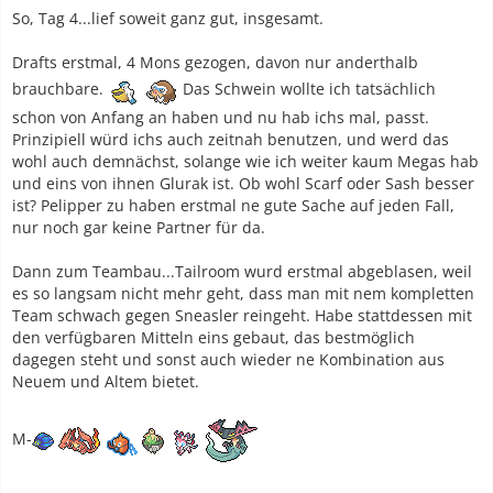
Generell ist es ein klein wenig vorteilhaft, was zu spielen,
So, Tag 4...lief soweit ganz gut, insgesamt.
das nicht alle kennen. Den Fake Out auf Panferno hat schon
paar aufgeben lassen xD
Drafts erstmal, 4 Mons gezogen, davon nur anderthalb
brauchbare.
Das Schwein wollte ich tatsächlich
Bisher hat’s für Hyperball 2 gereicht. Hoffe, dass ich heute
schon von Anfang an haben und nu hab ichs mal, passt.
noch Meisterball knacke.
Prinzipiell würd ichs auch zeitnah benutzen, und werd das
wohl auch demnächst, solange wie ich weiter kaum Megas hab
und eins von ihnen Glurak ist. Ob wohl Scarf oder Sash besser
ist? Pelipper zu haben erstmal ne gute Sache auf jeden Fall,
nur noch gar keine Partner für da.
Dann zum Teambau...Tailroom wurd erstmal abgeblasen, weil
es so langsam nicht mehr geht, dass man mit nem kompletten
Team schwach gegen Sneasler reingeht. Habe stattdessen mit
den verfügbaren Mitteln eins gebaut, das bestmöglich
dagegen steht und sonst auch wieder ne Kombination aus
Neuem und Altem bietet.
M-