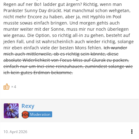
Regen auf ner Bo1 ladder gut ärgern? Richtig, wenn man
Prankster Sunny Day drückt. Hat manchmal schon wehgetan,
nicht mehr Encore zu haben, aber ja, mit Hyphlo im Pool
musste sowas einfach bringen. Und morgen gehts auch
munter weiter mit der Sonne, muss mir nur noch überlegen
wie genau. Die Option, so richtig all-in zu gehen, besteht auf
jeden Fall, und ist wahrscheinlich auch wieder richtig, solange
mir eben einfach viele der besten Mons fehlen.
Ich wunder
mich auch mittlerweile, ob es richtig sein könnte, diese
absolute Widerlichkeit von Focus Miss auf Glurak zu packen,
einfach nur um Inci eine reinzuhauen, zumindest solange wie
ich kein gutes Erdmon bekomme.
4
Rexy
Moderation
10. April 2026