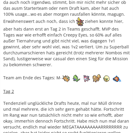
da auch noch irgendwo, stimmt, bin mir nicht mehr sicher ob
das ausm Starterteam oder nem Draft kam, aber hat auch
100% usage...wo es aber morgen rausfallen könnte, magugn.
Erwähnenswert auch noch, dass ich
ziehen konnte hier,
aber hats dann erst an Tag 2 in Teams geschafft. MVP des
Tages war wie erhofft einfach Creepy Eyes, so 60% auf alles
außer Tiernahrung und gibt nicht viel, was dagegen 1v1
gewinnt, aber sehr wohl viel, was 1v2 verliert. Um zu Superball
durchzumarschieren hats gereicht (trotz mehrerer Nombos mit
Sand), lustigerweise war casual den einen Sieg für die Mission
zu bekommen schwerer.
Team am Ende des Tages: M-
Tag 2
Tendenziell unglückliche Drafts heute, mal nur Müll drinne
und mal mehrere, die ich sehr gern gehabt hätte. Fortschritt
im Rang war nun tatsächlich nicht mehr so wie erhofft, aber
okay, immerhin dennoch Fortschritt. Habe mich nun mal daran
versucht, endlich mal wieder MEGATAAAAAAAAARRRRRRRR zu
spielen, aber hat leider nicht so recht funktionieren wollen,