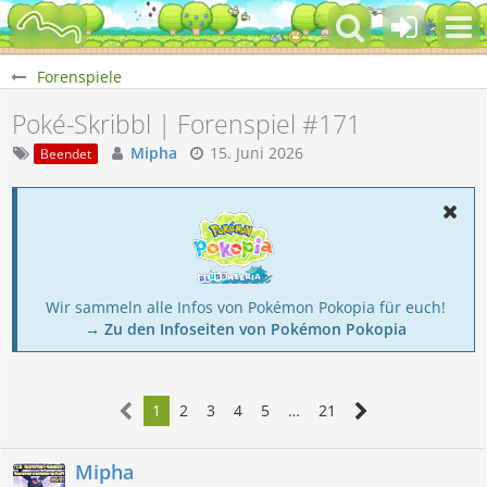
Forenspiele
Poké-Skribbl | Forenspiel #171
Mipha
15. Juni 2026
Beendet
Wir sammeln alle Infos von Pokémon Pokopia für euch!
→ Zu den Infoseiten von Pokémon Pokopia
1
2
3
4
5
…
21
Mipha