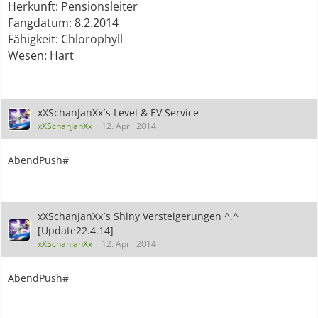
Herkunft: Pensionsleiter
Fangdatum: 8.2.2014
Fähigkeit: Chlorophyll
Wesen: Hart
xXSchanJanXx´s Level & EV Service
xXSchanJanXx
12. April 2014
AbendPush#
xXSchanJanXx´s Shiny Versteigerungen ^.^
[Update22.4.14]
xXSchanJanXx
12. April 2014
AbendPush#