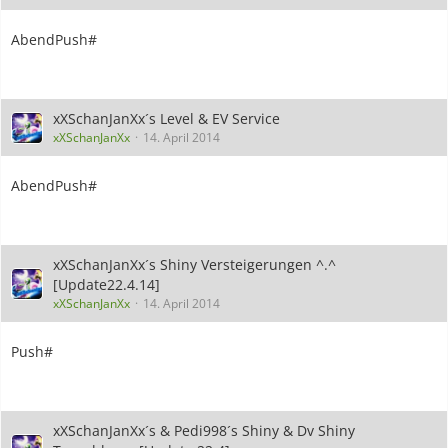
AbendPush#
xXSchanJanXx´s Level & EV Service
xXSchanJanXx
14. April 2014
AbendPush#
xXSchanJanXx´s Shiny Versteigerungen ^.^
[Update22.4.14]
xXSchanJanXx
14. April 2014
Push#
xXSchanJanXx´s & Pedi998´s Shiny & Dv Shiny