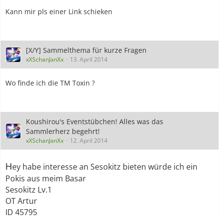
Kann mir pls einer Link schieken
[X/Y] Sammelthema für kurze Fragen
xXSchanJanXx
13. April 2014
Wo finde ich die TM Toxin ?
Koushirou's Eventstübchen! Alles was das
Sammlerherz begehrt!
xXSchanJanXx
12. April 2014
H
ey habe interesse an Sesokitz bieten würde ich ein
Pokis aus meim Basar
Sesokitz Lv.1
OT Artur
ID 45795