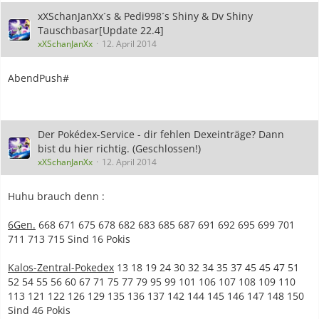
xXSchanJanXx´s & Pedi998´s Shiny & Dv Shiny
Tauschbasar[Update 22.4]
xXSchanJanXx
12. April 2014
AbendPush#
Der Pokédex-Service - dir fehlen Dexeinträge? Dann
bist du hier richtig. (Geschlossen!)
xXSchanJanXx
12. April 2014
Huhu brauch denn :
6Gen.
668 671 675 678 682 683 685 687 691 692 695 699 701
711 713 715 Sind 16 Pokis
Kalos-Zentral-Pokedex
13 18 19 24 30 32 34 35 37 45 45 47 51
52 54 55 56 60 67 71 75 77 79 95 99 101 106 107 108 109 110
113 121 122 126 129 135 136 137 142 144 145 146 147 148 150
Sind 46 Pokis