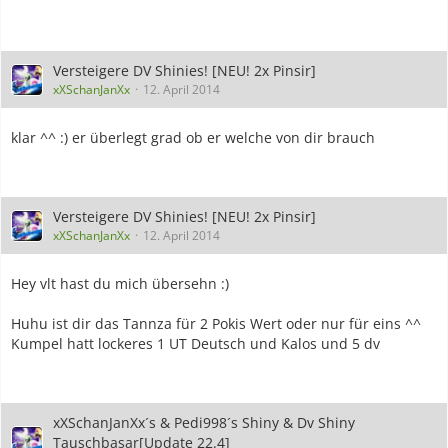
Versteigere DV Shinies! [NEU! 2x Pinsir]
xXSchanJanXx
12. April 2014
klar ^^ :) er überlegt grad ob er welche von dir brauch
Versteigere DV Shinies! [NEU! 2x Pinsir]
xXSchanJanXx
12. April 2014
Hey vlt hast du mich übersehn :)
Huhu ist dir das Tannza für 2 Pokis Wert oder nur für eins ^^
Kumpel hatt lockeres 1 UT Deutsch und Kalos und 5 dv
xXSchanJanXx´s & Pedi998´s Shiny & Dv Shiny
Tauschbasar[Update 22.4]