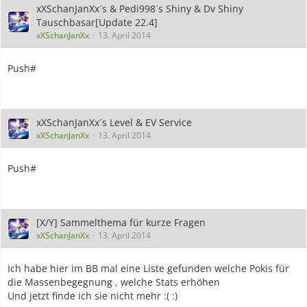
xXSchanJanXx´s & Pedi998´s Shiny & Dv Shiny
Tauschbasar[Update 22.4]
xXSchanJanXx
13. April 2014
Push#
xXSchanJanXx´s Level & EV Service
xXSchanJanXx
13. April 2014
Push#
[X/Y] Sammelthema für kurze Fragen
xXSchanJanXx
13. April 2014
Ich habe hier im BB mal eine Liste gefunden welche Pokis für
die Massenbegegnung , welche Stats erhöhen
Und jetzt finde ich sie nicht mehr :( :)