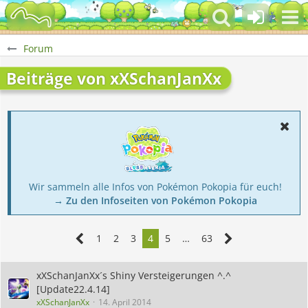
Forum
Beiträge von xXSchanJanXx
Wir sammeln alle Infos von Pokémon Pokopia für euch!
→ Zu den Infoseiten von Pokémon Pokopia
1
2
3
4
5
…
63
xXSchanJanXx´s Shiny Versteigerungen ^.^
[Update22.4.14]
xXSchanJanXx
14. April 2014