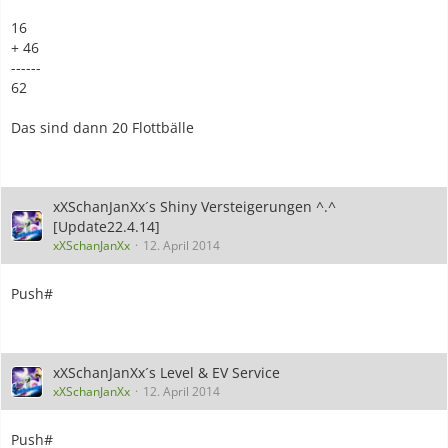
16
+ 46
------
62
Das sind dann 20 Flottbälle
xXSchanJanXx´s Shiny Versteigerungen ^.^
[Update22.4.14]
xXSchanJanXx
12. April 2014
Push#
xXSchanJanXx´s Level & EV Service
xXSchanJanXx
12. April 2014
Push#