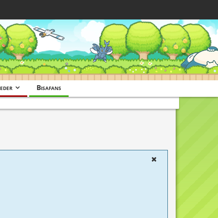
eder
Bisafans