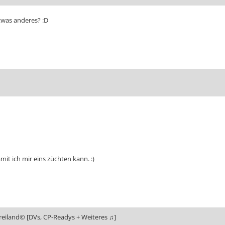
was anderes? :D
it ich mir eins züchten kann. :)
reiland© [DVs, CP-Readys + Weiteres ♫]