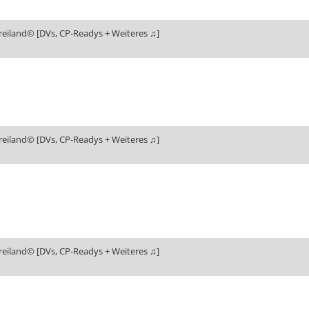
reiland© [DVs, CP-Readys + Weiteres ♫]
reiland© [DVs, CP-Readys + Weiteres ♫]
reiland© [DVs, CP-Readys + Weiteres ♫]