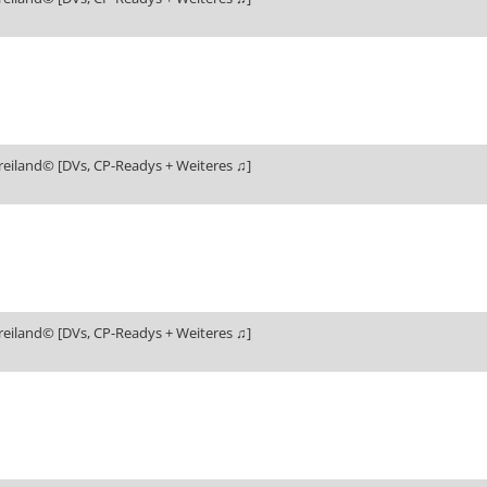
reiland© [DVs, CP-Readys + Weiteres ♫]
reiland© [DVs, CP-Readys + Weiteres ♫]