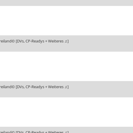
reiland© [DVs, CP-Readys + Weiteres ♫]
reiland© [DVs, CP-Readys + Weiteres ♫]
reiland© [DVs, CP-Readys + Weiteres ♫]