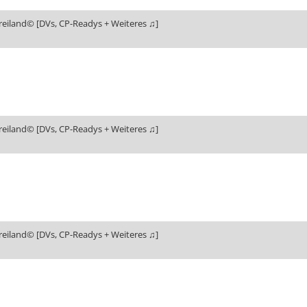
reiland© [DVs, CP-Readys + Weiteres ♫]
reiland© [DVs, CP-Readys + Weiteres ♫]
reiland© [DVs, CP-Readys + Weiteres ♫]