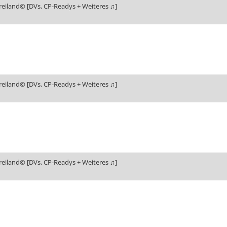
reiland© [DVs, CP-Readys + Weiteres ♫]
reiland© [DVs, CP-Readys + Weiteres ♫]
reiland© [DVs, CP-Readys + Weiteres ♫]