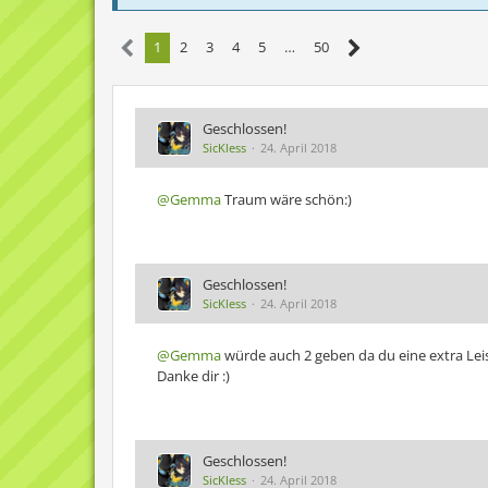
1
2
3
4
5
…
50
Geschlossen!
SicKless
24. April 2018
@Gemma
Traum wäre schön:)
Geschlossen!
SicKless
24. April 2018
@Gemma
würde auch 2 geben da du eine extra Lei
Danke dir :)
Geschlossen!
SicKless
24. April 2018