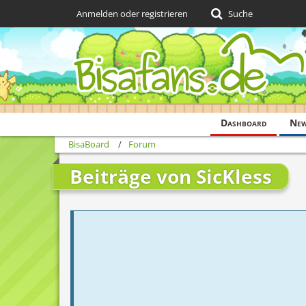
Anmelden oder registrieren
Suche
Dashboard
Ne
BisaBoard
Forum
Beiträge von SicKless