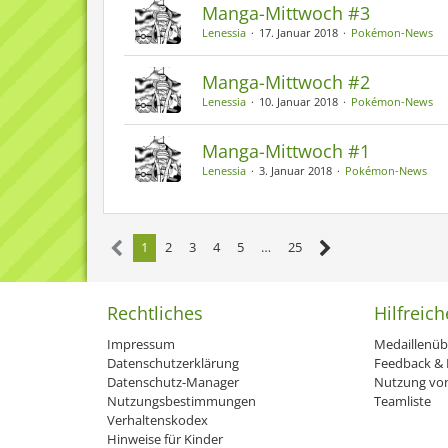
Manga-Mittwoch #3
Lenessia
17. Januar 2018
Pokémon-News
Manga-Mittwoch #2
Lenessia
10. Januar 2018
Pokémon-News
Manga-Mittwoch #1
Lenessia
3. Januar 2018
Pokémon-News
1
2
3
4
5
…
25
Rechtliches
Hilfreich
Impressum
Medaillenüb
Datenschutzerklärung
Feedback & H
Datenschutz-Manager
Nutzung von
Nutzungsbestimmungen
Teamliste
Verhaltenskodex
Hinweise für Kinder