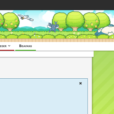
eder
Bisafans