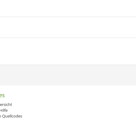
es
ersicht
ilfe
 Quellcodes