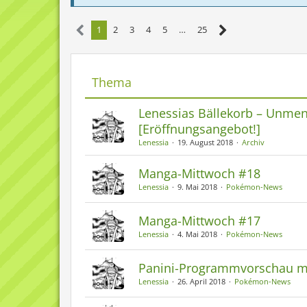
1
2
3
4
5
…
25
Thema
Lenessias Bällekorb – Unme
[Eröffnungsangebot!]
Lenessia
19. August 2018
Archiv
Manga-Mittwoch #18
Lenessia
9. Mai 2018
Pokémon-News
Manga-Mittwoch #17
Lenessia
4. Mai 2018
Pokémon-News
Panini-Programmvorschau 
Lenessia
26. April 2018
Pokémon-News