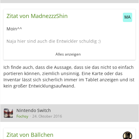
Zitat von MadnezzzShin
Moin^^
Naja hier sind auch die Entwickler schuldig ;)
Bei "The Legend of Zelda - Wind Waker" ist des zum Beispiel
Alles anzeigen
sehr intelligent umgesetzt, da betreibt man über das Tablet
halt das Item-Management, oder hat die Karte auf
Ich finde auch, dass die Aussage, dass sie das nicht so einfach
ebendiesem geöffnet.
portieren können, ziemlich unsinnig. Eine Karte oder das
Genauso halt auch bei Twilight Princess HD^^
Inventar lässt sich sicherlich immer im Tablet anzeigen und ist
kein großer Entwicklungsaufwand.
Bei Mario Kart habe ich auch gern nebenbei die Karte auf
dem Tablet, um mal kurz nen Blick auf meinen Vorsprung
zu werfen =P
Nintendo Switch
Gut bei Super Mario U und Mario Maker fallen mir auch
Fochsy
24. Oktober 2016
nicht viele sinnvolle Möglichkeiten für zwei Bildschirme
ein...und viel mehr habe ich glaub ich auch gar nicht....
Zitat von Bällchen