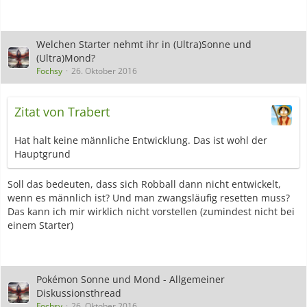
man diese "Missgestalten" fangen kann?
Sorry, aber ich weigere mich diese Dinger als Pokemons zu
bezeichnen. Für mich sind das Missgestalten und passen in
keinster Weise zu Pokémon.
Welchen Starter nehmt ihr in (Ultra)Sonne und
Umso mehr macht mich aber deine Meinung neugierig, was
(Ultra)Mond?
man jetzt toll an denen finden kann?
Fochsy
26. Oktober 2016
Ich hätte mich damit anfreunden können, wenn es nur
Gegner gewesen wäre. Aber nicht zum Einfangen.
Zitat von Trabert
Hat halt keine männliche Entwicklung. Das ist wohl der
Hauptgrund
Soll das bedeuten, dass sich Robball dann nicht entwickelt,
wenn es männlich ist? Und man zwangsläufig resetten muss?
Das kann ich mir wirklich nicht vorstellen (zumindest nicht bei
einem Starter)
Pokémon Sonne und Mond - Allgemeiner
Diskussionsthread
Fochsy
26. Oktober 2016