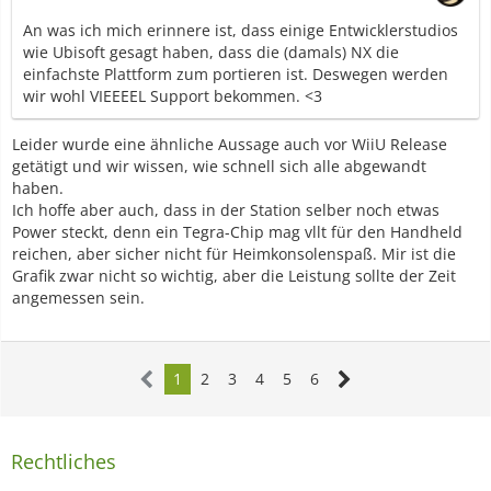
Grüße,
~~Shin~~
An was ich mich erinnere ist, dass einige Entwicklerstudios
wie Ubisoft gesagt haben, dass die (damals) NX die
einfachste Plattform zum portieren ist. Deswegen werden
wir wohl VIEEEEL Support bekommen. <3
Leider wurde eine ähnliche Aussage auch vor WiiU Release
getätigt und wir wissen, wie schnell sich alle abgewandt
haben.
Ich hoffe aber auch, dass in der Station selber noch etwas
Power steckt, denn ein Tegra-Chip mag vllt für den Handheld
reichen, aber sicher nicht für Heimkonsolenspaß. Mir ist die
Grafik zwar nicht so wichtig, aber die Leistung sollte der Zeit
angemessen sein.
1
2
3
4
5
6
Rechtliches