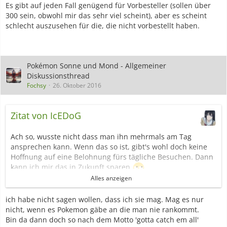
Es gibt auf jeden Fall genügend für Vorbesteller (sollen über
300 sein, obwohl mir das sehr viel scheint), aber es scheint
schlecht auszusehen für die, die nicht vorbestellt haben.
Pokémon Sonne und Mond - Allgemeiner
Diskussionsthread
Fochsy
26. Oktober 2016
Zitat von IcEDoG
Ach so, wusste nicht dass man ihn mehrmals am Tag
ansprechen kann. Wenn das so ist, gibt's wohl doch keine
Hoffnung auf eine Belohnung fürs tägliche Besuchen. Dann
kann ich mir das in Zukunft sparen
Alles anzeigen
@Fochsy
Guten Morgen :) was hast du die letzten Tage
gemacht, dass du heute diese Erkenntnis gewonnnen hast ;)
ich habe nicht sagen wollen, dass ich sie mag. Mag es nur
aber du liegst richtig. Leider
nicht, wenn es Pokemon gäbe an die man nie rankommt.
Kannst du mir erklären wieso du dich darüber freust, dass
Bin da dann doch so nach dem Motto 'gotta catch em all'