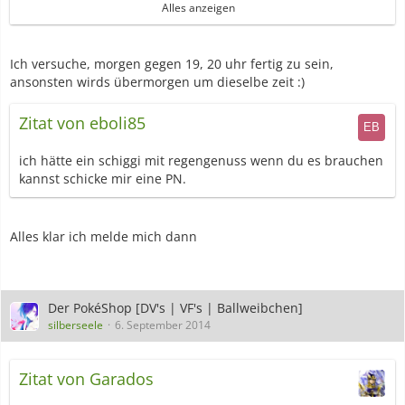
:)
Alles anzeigen
Was das ständig Pleite sein angeht wegen diesem kleinem
Problem
bin ich im Kampfschloss schon seit ner Weile Großherzogin
Ich versuche, morgen gegen 19, 20 uhr fertig zu sein,
:D
ansonsten wirds übermorgen um dieselbe zeit :)
Spoiler anzeigen
Zitat von eboli85
ich hätte ein schiggi mit regengenuss wenn du es brauchen
Gruß Maylea
kannst schicke mir eine PN.
Alles klar ich melde mich dann
Der PokéShop [DV's | VF's | Ballweibchen]
silberseele
6. September 2014
Zitat von Garados