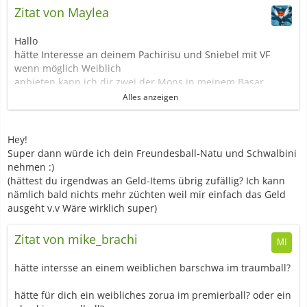
Zitat von Maylea
Hallo
hätte Interesse an deinem Pachirisu und Sniebel mit VF
wenn möglich Weiblich
anbieten kann ich dir zwei der Mons in meinem Basar
im Tab "Geplant und möglich zu Züchten" sind jede menge
Alles anzeigen
Ballmons :D
ich hoffe da sind welche bei die dich Interessieren
würde sie dir dann Züchten ;)
Hey!
Super dann würde ich dein Freundesball-Natu und Schwalbini
Gruß Maylea
nehmen :)
(hättest du irgendwas an Geld-Items übrig zufällig? Ich kann
nämlich bald nichts mehr züchten weil mir einfach das Geld
ausgeht v.v Wäre wirklich super)
Zitat von mike_brachi
hätte intersse an einem weiblichen barschwa im traumball?
hätte für dich ein weibliches zorua im premierball? oder ein