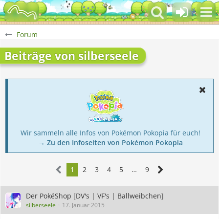
Forum
Beiträge von silberseele
Wir sammeln alle Infos von Pokémon Pokopia für euch!
→ Zu den Infoseiten von Pokémon Pokopia
1
2
3
4
5
…
9
Der PokéShop [DV's | VF's | Ballweibchen]
silberseele
17. Januar 2015