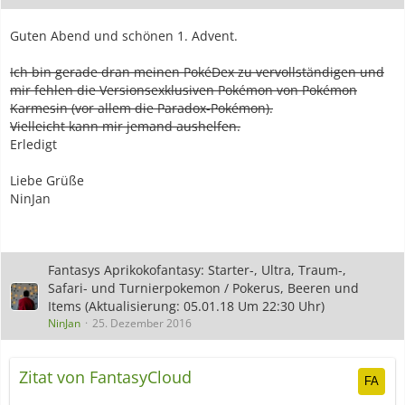
Guten Abend und schönen 1. Advent.
Ich bin gerade dran meinen PokéDex zu vervollständigen und
mir fehlen die Versionsexklusiven Pokémon von Pokémon
Karmesin (vor allem die Paradox-Pokémon).
Vielleicht kann mir jemand aushelfen.
Erledigt
Liebe Grüße
NinJan
Fantasys Aprikokofantasy: Starter-, Ultra, Traum-,
Safari- und Turnierpokemon / Pokerus, Beeren und
Items (Aktualisierung: 05.01.18 Um 22:30 Uhr)
NinJan
25. Dezember 2016
Zitat von FantasyCloud