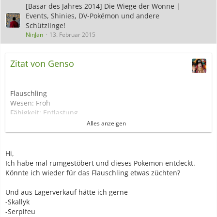
[Basar des Jahres 2014] Die Wiege der Wonne |
Events, Shinies, DV-Pokémon und andere
Schützlinge!
NinJan
13. Februar 2015
Zitat von Genso
Flauschling
Wesen: Froh
Fähigkeit: Entlastung
DVs: 31|31|31|xx|31|31
Alles anzeigen
ZAs:Bauchtrommel, Gähner
Fangball:
Hi,
Ich habe mal rumgestöbert und dieses Pokemon entdeckt.
Könnte ich wieder für das Flauschling etwas züchten?
Und aus Lagerverkauf hätte ich gerne
-Skallyk
-Serpifeu