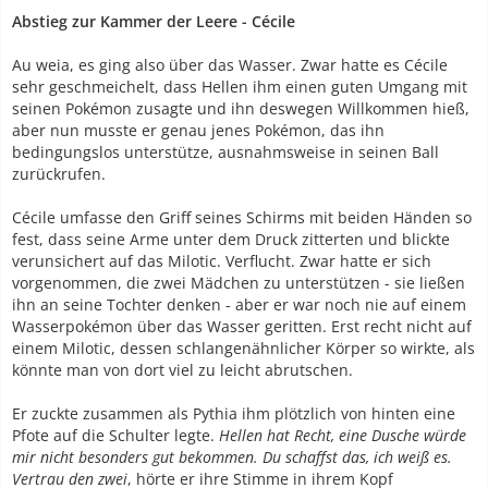
Abstieg zur Kammer der Leere - Cécile
Au weia, es ging also über das Wasser. Zwar hatte es Cécile
sehr geschmeichelt, dass Hellen ihm einen guten Umgang mit
seinen Pokémon zusagte und ihn deswegen Willkommen hieß,
aber nun musste er genau jenes Pokémon, das ihn
bedingungslos unterstütze, ausnahmsweise in seinen Ball
zurückrufen.
Cécile umfasse den Griff seines Schirms mit beiden Händen so
fest, dass seine Arme unter dem Druck zitterten und blickte
verunsichert auf das Milotic. Verflucht. Zwar hatte er sich
vorgenommen, die zwei Mädchen zu unterstützen - sie ließen
ihn an seine Tochter denken - aber er war noch nie auf einem
Wasserpokémon über das Wasser geritten. Erst recht nicht auf
einem Milotic, dessen schlangenähnlicher Körper so wirkte, als
könnte man von dort viel zu leicht abrutschen.
Er zuckte zusammen als Pythia ihm plötzlich von hinten eine
Pfote auf die Schulter legte.
Hellen hat Recht, eine Dusche würde
mir nicht besonders gut bekommen. Du schaffst das, ich weiß es.
Vertrau den zwei
, hörte er ihre Stimme in ihrem Kopf