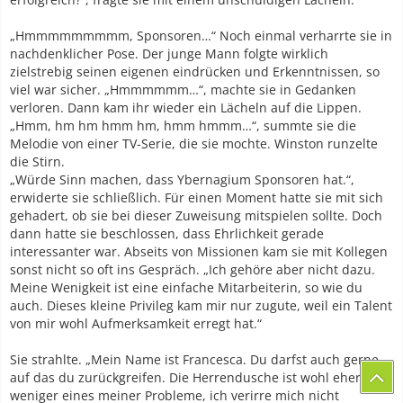
„Hmmmmmmmmm, Sponsoren…“ Noch einmal verharrte sie in
nachdenklicher Pose. Der junge Mann folgte wirklich
zielstrebig seinen eigenen eindrücken und Erkenntnissen, so
viel war sicher. „Hmmmmmm…“, machte sie in Gedanken
verloren. Dann kam ihr wieder ein Lächeln auf die Lippen.
„Hmm, hm hm hmm hm, hmm hmmm…“, summte sie die
Melodie von einer TV-Serie, die sie mochte. Winston runzelte
die Stirn.
„Würde Sinn machen, dass Ybernagium Sponsoren hat.“,
erwiderte sie schließlich. Für einen Moment hatte sie mit sich
gehadert, ob sie bei dieser Zuweisung mitspielen sollte. Doch
dann hatte sie beschlossen, dass Ehrlichkeit gerade
interessanter war. Abseits von Missionen kam sie mit Kollegen
sonst nicht so oft ins Gespräch. „Ich gehöre aber nicht dazu.
Meine Wenigkeit ist eine einfache Mitarbeiterin, so wie du
auch. Dieses kleine Privileg kam mir nur zugute, weil ein Talent
von mir wohl Aufmerksamkeit erregt hat.“
Sie strahlte. „Mein Name ist Francesca. Du darfst auch gerne
auf das du zurückgreifen. Die Herrendusche ist wohl eher
weniger eines meiner Probleme, ich verirre mich nicht