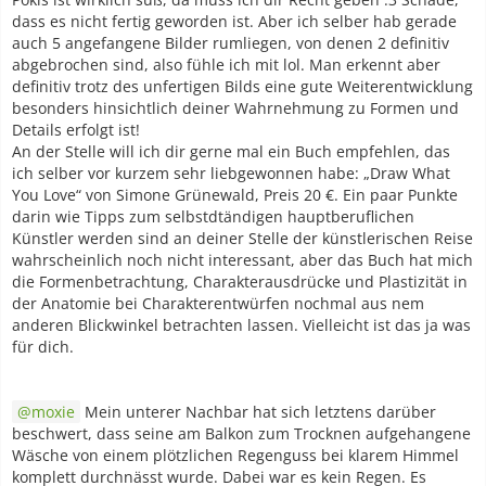
dass es nicht fertig geworden ist. Aber ich selber hab gerade
auch 5 angefangene Bilder rumliegen, von denen 2 definitiv
abgebrochen sind, also fühle ich mit lol. Man erkennt aber
definitiv trotz des unfertigen Bilds eine gute Weiterentwicklung
besonders hinsichtlich deiner Wahrnehmung zu Formen und
Details erfolgt ist!
An der Stelle will ich dir gerne mal ein Buch empfehlen, das
ich selber vor kurzem sehr liebgewonnen habe: „Draw What
You Love“ von Simone Grünewald, Preis 20 €. Ein paar Punkte
darin wie Tipps zum selbstdtändigen hauptberuflichen
Künstler werden sind an deiner Stelle der künstlerischen Reise
wahrscheinlich noch nicht interessant, aber das Buch hat mich
die Formenbetrachtung, Charakterausdrücke und Plastizität in
der Anatomie bei Charakterentwürfen nochmal aus nem
anderen Blickwinkel betrachten lassen. Vielleicht ist das ja was
für dich.
moxie
Mein unterer Nachbar hat sich letztens darüber
beschwert, dass seine am Balkon zum Trocknen aufgehangene
Wäsche von einem plötzlichen Regenguss bei klarem Himmel
komplett durchnässt wurde. Dabei war es kein Regen. Es