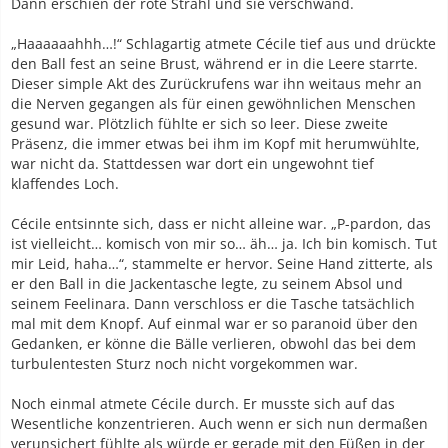
Dann erschien der rote Strahl und sie verschwand.
„Haaaaaahhh…!“ Schlagartig atmete Cécile tief aus und drückte
den Ball fest an seine Brust, während er in die Leere starrte.
Dieser simple Akt des Zurückrufens war ihn weitaus mehr an
die Nerven gegangen als für einen gewöhnlichen Menschen
gesund war. Plötzlich fühlte er sich so leer. Diese zweite
Präsenz, die immer etwas bei ihm im Kopf mit herumwühlte,
war nicht da. Stattdessen war dort ein ungewohnt tief
klaffendes Loch.
Cécile entsinnte sich, dass er nicht alleine war. „P-pardon, das
ist vielleicht… komisch von mir so… äh… ja. Ich bin komisch. Tut
mir Leid, haha…“, stammelte er hervor. Seine Hand zitterte, als
er den Ball in die Jackentasche legte, zu seinem Absol und
seinem Feelinara. Dann verschloss er die Tasche tatsächlich
mal mit dem Knopf. Auf einmal war er so paranoid über den
Gedanken, er könne die Bälle verlieren, obwohl das bei dem
turbulentesten Sturz noch nicht vorgekommen war.
Noch einmal atmete Cécile durch. Er musste sich auf das
Wesentliche konzentrieren. Auch wenn er sich nun dermaßen
verunsichert fühlte als würde er gerade mit den Füßen in der