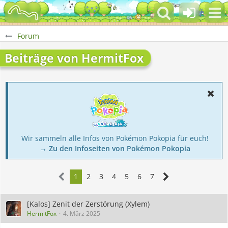
Forum
Beiträge von HermitFox
Wir sammeln alle Infos von Pokémon Pokopia für euch!
→ Zu den Infoseiten von Pokémon Pokopia
1
2
3
4
5
6
7
[Kalos] Zenit der Zerstörung (Xylem)
HermitFox
4. März 2025