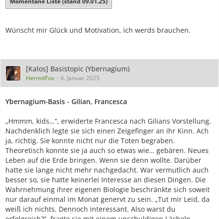
Momentane Liste (stand 09.01.25)
Wünscht mir Glück und Motivation, ich werds brauchen.
[Kalos] Basistopic (Ybernagium)
HermitFox
6. Januar 2025
Ybernagium-Basis - Gilian, Francesca
„Hmmm, kids…“, erwiderte Francesca nach Gilians Vorstellung.
Nachdenklich legte sie sich einen Zeigefinger an ihr Kinn. Ach
ja, richtig. Sie konnte nicht nur die Toten begraben.
Theoretisch konnte sie ja auch so etwas wie… gebären. Neues
Leben auf die Erde bringen. Wenn sie denn wollte. Darüber
hatte sie lange nicht mehr nachgedacht. War vermutlich auch
besser so, sie hatte keinerlei Interesse an diesen Dingen. Die
Wahrnehmung ihrer eigenen Biologie beschränkte sich soweit
nur darauf einmal im Monat genervt zu sein. „Tut mir Leid, da
weiß ich nichts. Dennoch interessant. Also warst du
erfolgreich?“, fragte sie mit einem unschuldigen Lächeln.