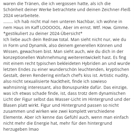
waren die Tränen, die ich vergossen hatte, als ich die
Schönheit deiner Werke betrachtete und deinen Zeichner-Fleiß
2024 verarbeitete.
……… ich hab nicht mal nen unteren Nachbar, ich wohne in
nem Haus im Kaff LOOOOOL. Aber im ernst. Wtf. How. Gimme.
*gestikuliert zu deiner 2024-Übersicht*
Ich liebe auch dein Redraw total. Man sieht nicht nur, wie du
in Form und Dynamik, also deinem generellen Können und
Wissen, gewachsen bist. Man sieht auch, wie du dich in der
konzeptionellen Wahrnehmung weiterentwickelt hast. Es fing
mit einem recht typischen bekleideten Hybriden an und wurde
letzten Endes zu einer wunderschön leuchtenden, kryptischen
Gestalt, deren Rendering einfach chef‘s kiss ist. Artistic nudity,
also nicht sexualisierte Nacktheit, finde ich sowieso
wahnsinnig interessant, also Bonuspunkte dafür. Das einzige,
was ich etwas schade finde, ist, dass trotz dem dynamischen
Licht der Figur selbst das Wasser-Licht im Hintergrund und der
Blasen platt wirkt. Figur und Hintergrund passen so nicht
zusammen und wirken wie zwei komplett verschiedene
Elemente. Aber ich kenne das Gefühl auch, wenn man einfach
nicht mehr die Energie hat, mehr für den hintergrund
herzugeben lmao