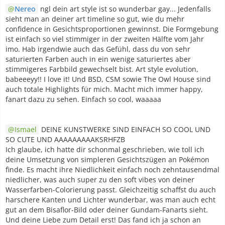
Nereo
ngl dein art style ist so wunderbar gay... Jedenfalls
sieht man an deiner art timeline so gut, wie du mehr
confidence in Gesichtsproportionen gewinnst. Die Formgebung
ist einfach so viel stimmiger in der zweiten Hälfte vom Jahr
imo. Hab irgendwie auch das Gefühl, dass du von sehr
saturierten Farben auch in ein wenige saturiertes aber
stimmigeres Farbbild gewechselt bist. Art style evolution,
babeeeyy!! I love it! Und BSD, CSM sowie The Owl House sind
auch totale Highlights für mich. Macht mich immer happy,
fanart dazu zu sehen. Einfach so cool, waaaaa
Ismael
DEINE KUNSTWERKE SIND EINFACH SO COOL UND
SO CUTE UND AAAAAAAAAKSRHFZB
Ich glaube, ich hatte dir schonmal geschrieben, wie toll ich
deine Umsetzung von simpleren Gesichtszügen an Pokémon
finde. Es macht ihre Niedlichkeit einfach noch zehntausendmal
niedlicher, was auch super zu den soft vibes von deiner
Wasserfarben-Colorierung passt. Gleichzeitig schaffst du auch
harschere Kanten und Lichter wunderbar, was man auch echt
gut an dem Bisaflor-Bild oder deiner Gundam-Fanarts sieht.
Und deine Liebe zum Detail erst! Das fand ich ja schon an