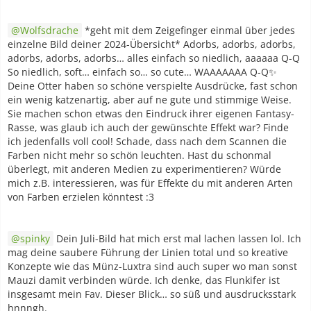
Wolfsdrache
*geht mit dem Zeigefinger einmal über jedes
einzelne Bild deiner 2024-Übersicht* Adorbs, adorbs, adorbs,
adorbs, adorbs, adorbs… alles einfach so niedlich, aaaaaa Q-Q
So niedlich, soft… einfach so… so cute… WAAAAAAA Q-Q✨
Deine Otter haben so schöne verspielte Ausdrücke, fast schon
ein wenig katzenartig, aber auf ne gute und stimmige Weise.
Sie machen schon etwas den Eindruck ihrer eigenen Fantasy-
Rasse, was glaub ich auch der gewünschte Effekt war? Finde
ich jedenfalls voll cool! Schade, dass nach dem Scannen die
Farben nicht mehr so schön leuchten. Hast du schonmal
überlegt, mit anderen Medien zu experimentieren? Würde
mich z.B. interessieren, was für Effekte du mit anderen Arten
von Farben erzielen könntest :3
spinky
Dein Juli-Bild hat mich erst mal lachen lassen lol. Ich
mag deine saubere Führung der Linien total und so kreative
Konzepte wie das Münz-Luxtra sind auch super wo man sonst
Mauzi damit verbinden würde. Ich denke, das Flunkifer ist
insgesamt mein Fav. Dieser Blick… so süß und ausdrucksstark
hnnngh.