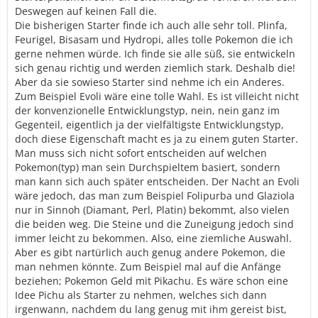
Deswegen auf keinen Fall die.
Die bisherigen Starter finde ich auch alle sehr toll. Plinfa,
Feurigel, Bisasam und Hydropi, alles tolle Pokemon die ich
gerne nehmen würde. Ich finde sie alle süß, sie entwickeln
sich genau richtig und werden ziemlich stark. Deshalb die!
Aber da sie sowieso Starter sind nehme ich ein Anderes.
Zum Beispiel Evoli wäre eine tolle Wahl. Es ist villeicht nicht
der konvenzionelle Entwicklungstyp, nein, nein ganz im
Gegenteil, eigentlich ja der vielfältigste Entwicklungstyp,
doch diese Eigenschaft macht es ja zu einem guten Starter.
Man muss sich nicht sofort entscheiden auf welchen
Pokemon(typ) man sein Durchspieltem basiert, sondern
man kann sich auch später entscheiden. Der Nacht an Evoli
wäre jedoch, das man zum Beispiel Folipurba und Glaziola
nur in Sinnoh (Diamant, Perl, Platin) bekommt, also vielen
die beiden weg. Die Steine und die Zuneigung jedoch sind
immer leicht zu bekommen. Also, eine ziemliche Auswahl.
Aber es gibt nartürlich auch genug andere Pokemon, die
man nehmen könnte. Zum Beispiel mal auf die Anfänge
beziehen; Pokemon Geld mit Pikachu. Es wäre schon eine
Idee Pichu als Starter zu nehmen, welches sich dann
irgenwann, nachdem du lang genug mit ihm gereist bist,