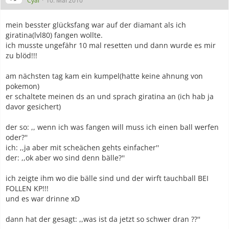
Cyal
10. Mai 2010
mein besster glücksfang war auf der diamant als ich
giratina(lvl80) fangen wollte.
ich musste ungefähr 10 mal resetten und dann wurde es mir
zu blöd!!!
am nächsten tag kam ein kumpel(hatte keine ahnung von
pokemon)
er schaltete meinen ds an und sprach giratina an (ich hab ja
davor gesichert)
der so: ,, wenn ich was fangen will muss ich einen ball werfen
oder?''
ich: ,,ja aber mit scheächen gehts einfacher''
der: ,,ok aber wo sind denn bälle?''
ich zeigte ihm wo die bälle sind und der wirft tauchball BEI
FOLLEN KP!!!
und es war drinne xD
dann hat der gesagt: ,,was ist da jetzt so schwer dran ??''