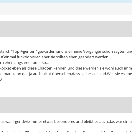
ötzlich "Top-Agenten" geworden sind,wie meine Vorgänger schon sagten,und e
f einmal funktionieren,aber sie sollten eben geändert werden...
ern eher langsamer oder so...
 Rocket eben als diese Chaoten kennen und diese werden sie wohl auch immer
 man kann das ja auch nicht übersehen,dass sie besser sind.Weil sie es eben
:D
y das war irgendwie immer etwas besonderes und bleibt es auch.das war ei