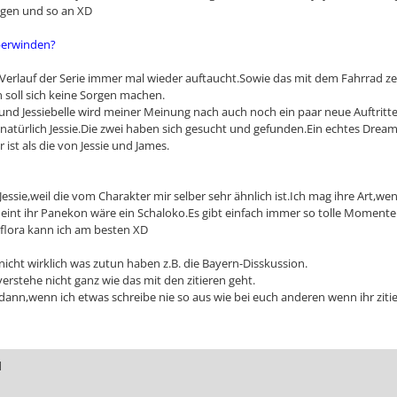
agen und so an XD
berwinden?
m Verlauf der Serie immer mal wieder auftaucht.Sowie das mit dem Fahrrad z
 soll sich keine Sorgen machen.
 und Jessiebelle wird meiner Meinung nach auch noch ein paar neue Auftri
nn natürlich Jessie.Die zwei haben sich gesucht und gefunden.Ein echtes Dr
ist als die von Jessie und James.
h Jessie,weil die vom Charakter mir selber sehr ähnlich ist.Ich mag ihre Art
meint ihr Panekon wäre ein Schaloko.Es gibt einfach immer so tolle Momente
nflora kann ich am besten XD
 nicht wirklich was zutun haben z.B. die Bayern-Disskussion.
erstehe nicht ganz wie das mit den zitieren geht.
t dann,wenn ich etwas schreibe nie so aus wie bei euch anderen wenn ihr zitier
d