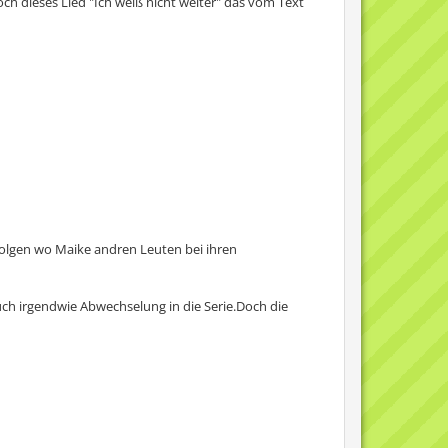
ch dieses Lied "Ich weiß nicht weiter" das vom Text
 Folgen wo Maike andren Leuten bei ihren
uch irgendwie Abwechselung in die Serie.Doch die