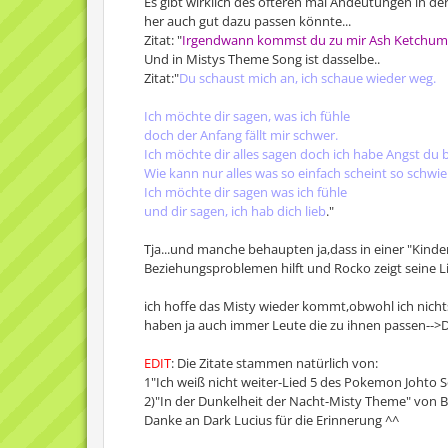
Es gibt wirklich des öfteren mal Andeutungen in de
her auch gut dazu passen könnte...
Zitat: "
Irgendwann kommst du zu mir Ash Ketchum,w
Und in Mistys Theme Song ist dasselbe..
Zitat:"
Du schaust mich an, ich schaue wieder weg.
Ich möchte dir sagen, was ich fühle
doch der Anfang fällt mir schwer.
Ich möchte dir alles sagen doch ich habe Angst du 
Wie kann nur alles was so einfach scheint so schwier
Ich möchte dir sagen was ich fühle
und dir sagen, ich hab dich lieb
."
Tja...und manche behaupten ja,dass in einer "Kinder
Beziehungsproblemen hilft und Rocko zeigt seine Lie
ich hoffe das Misty wieder kommt,obwohl ich nichts
haben ja auch immer Leute die zu ihnen passen-->D
EDIT
: Die Zitate stammen natürlich von:
1"Ich weiß nicht weiter-Lied 5 des Pokemon Johto 
2)"In der Dunkelheit der Nacht-Misty Theme" von B
Danke an Dark Lucius für die Erinnerung ^^