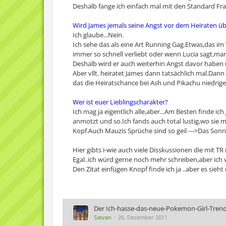
Deshalb fange ich einfach mal mit den Standard Fr
Wird James jemals seine Angst vor dem Heiraten ü
Ich glaube...Nein.
Ich sehe das als eine Art Running Gag.Etwas,das i
immer so schnell verliebt oder wenn Lucia sagt,man
Deshalb wird er auch weiterhin Angst davor haben
Aber vllt. heiratet James dann tatsächlich mal.Da
das die Heiratschance bei Ash und Pikachu niedriger 
Wer ist euer Lieblingscharakter?
Ich mag ja eigentlich alle,aber...Am Besten finde ic
anmotzt und so.Ich fands auch total lustig,wo sie 
Kopf.Auch Mauzis Sprüche sind so geil --->Das Son
Hier gibts i-wie auch viele Disskussionen die mit TR
Egal..ich würd gerne noch mehr schreiben,aber ich v
Den Zitat einfügen Knopf finde ich ja ..aber es sieh
Der Ich-hasse-das-neue-Pokemon-Girl-Tren
Satvan
26. Dezember 2011