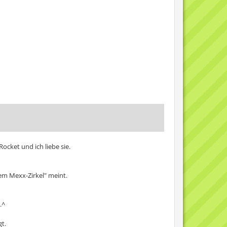
ocket und ich liebe sie.
em Mexx-Zirkel" meint.
.^
gt.