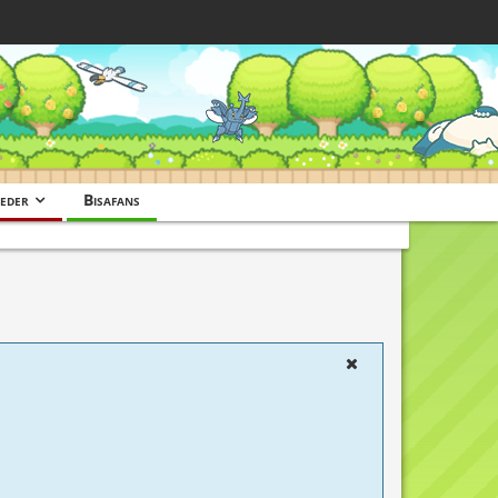
eder
Bisafans