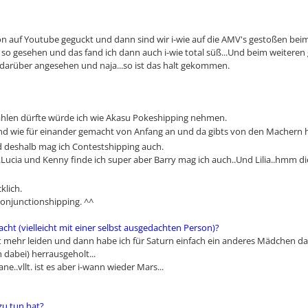
 auf Youtube geguckt und dann sind wir i-wie auf die AMV's gestoßen beim
so gesehen und das fand ich dann auch i-wie total süß...Und beim weiteren 
darüber angesehen und naja...so ist das halt gekommen.
wählen dürfte würde ich wie Akasu Pokeshipping nehmen.
ind wie für einander gemacht von Anfang an und da gibts von den Machern he
nd deshalb mag ich Contestshipping auch.
.Lucia und Kenny finde ich super aber Barry mag ich auch..Und Lilia..hmm 
klich.
Conjunctionshipping. ^^
cht (vielleicht mit einer selbst ausgedachten Person)?
cht mehr leiden und dann habe ich für Saturn einfach ein anderes Mädchen d
 dabei) herrausgeholt...
..vllt. ist es aber i-wann wieder Mars...
zu tun hat?