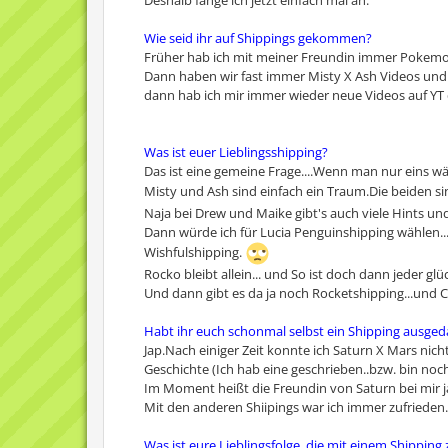
Deshalb fange ich jetzt einfach mal an.
Wie seid ihr auf Shippings gekommen?
Früher hab ich mit meiner Freundin immer Pokemon
Dann haben wir fast immer Misty X Ash Videos und 
dann hab ich mir immer wieder neue Videos auf YT 
Was ist euer Lieblingsshipping?
Das ist eine gemeine Frage....Wenn man nur eins 
Misty und Ash sind einfach ein Traum.Die beiden s
Naja bei Drew und Maike gibt's auch viele Hints u
Dann würde ich für Lucia Penguinshipping wählen..
Wishfulshipping.
Rocko bleibt allein... und So ist doch dann jeder glüc
Und dann gibt es da ja noch Rocketshipping...und 
Habt ihr euch schonmal selbst ein Shipping ausgeda
Jap.Nach einiger Zeit konnte ich Saturn X Mars ni
Geschichte (Ich hab eine geschrieben..bzw. bin noch
Im Moment heißt die Freundin von Saturn bei mir jane
Mit den anderen Shiipings war ich immer zufrieden.
Was ist eure Lieblingsfolge, die mit einem Shipping 