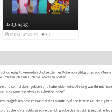
020_06.jpg
17,27 kB
230×170
311
aber schon ewig Pokemonfan.Und seitdem es Pokemon gibt,gibt es auch Team R
 wurde bin ich froh auch mal etwas zu posten.
re und so mal durchgelesen und habe leider keine Ahnung was ihr mit "eur
wissen muss,um hier etwas zu schreiben,oder?
erst aufgefallen,dass es zweimal die Episode "Auf den letzten Drücker" gibt ^
rauche ich ja nichts zu schreiben ich glaube das hat sich ja jetzt eh erledi