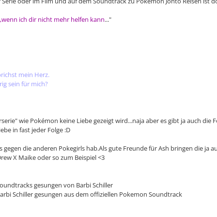
r Serie oder im Film und auf dem Soundtrack zu Pokemon Johto Reisen ist do
enn ich dir nicht mehr helfen kann
..."
brichst mein Herz.
ig sein für mich?
serie" wie Pokémon keine Liebe gezeigt wird...naja aber es gibt ja auch die
be in fast jeder Folge :D
 gegen die anderen Pokegirls hab.Als gute Freunde für Ash bringen die ja a
rew X Maike oder so zum Beispiel <3
Soundtracks gesungen von Barbi Schiller
arbi Schiller gesungen aus dem offiziellen Pokemon Soundtrack