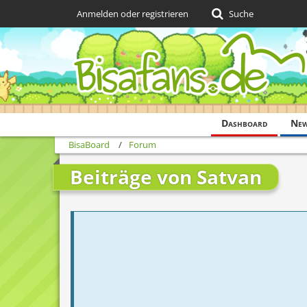
Anmelden oder registrieren
Suche
Dashboard
Ne
BisaBoard
Forum
Beiträge von Satvan