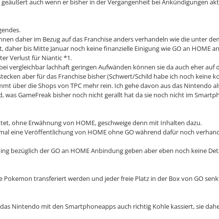
 geäußert auch wenn er bisher in der Vergangenheit bei Ankündigungen akt
gendes.
können daher im Bezug auf das Franchise anders verhandeln wie die unter
cht, daher bis Mitte Januar noch keine finanzielle Einigung wie GO an HOME
r Verlust für Niantic *1.
GO bei vergleichbar lachhaft geringen Aufwänden können sie da auch eher a
tecken aber für das Franchise bisher (Schwert/Schild habe ich noch keine k
kommt über die Shops von TPC mehr rein. Ich gehe davon aus das Nintendo als
d, was GameFreak bisher noch nicht gerallt hat da sie noch nicht im Smart
htet, ohne Erwähnung von HOME, geschweige denn mit Inhalten dazu.
inmal eine Veröffentlichung von HOME ohne GO während dafür noch verhande
ing bezüglich der GO an HOME Anbindung geben aber eben noch keine Deta
 Pokemon transferiert werden und jeder freie Platz in der Box von GO senkt
das Nintendo mit den Smartphoneapps auch richtig Kohle kassiert, sie dahe