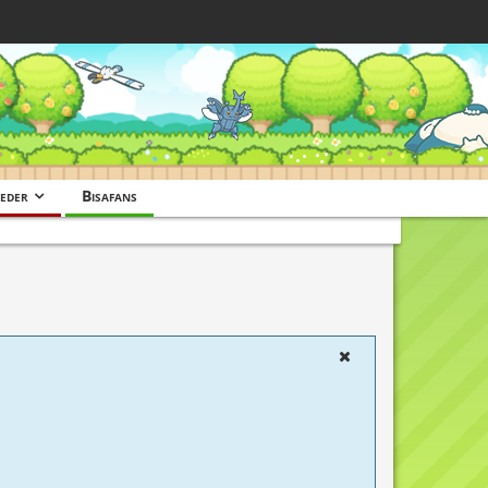
eder
Bisafans