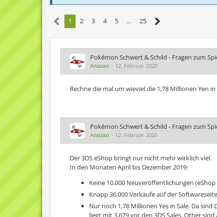
1
2
3
4
5
…
25
Pokémon Schwert & Schild - Fragen zum Spiel
Anazasi
12. Februar 2020
Rechne die mal um wieviel die 1,78 Millionen Yen i
Pokémon Schwert & Schild - Fragen zum Spiel
Anazasi
12. Februar 2020
Der 3DS eShop bringt nur nicht mehr wirklich viel.
In den Monaten April bis Dezember 2019:
Keine 10.000 Neuveröffentlichungen (eShop 
Knapp 36.000 Verkäufe auf der Softwareseite
Nur noch 1,78 Millionen Yes in Sale. Da sin
liegt mit 3,679 vor den 3DS Sales. Other sind