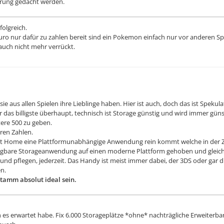
erung gedacht werden.
folgreich.
Euro nur dafür zu zahlen bereit sind ein Pokemon einfach nur vor anderen 
uch nicht mehr verrückt.
aus allen Spielen ihre Lieblinge haben. Hier ist auch, doch das ist Spekulat
r das billigste überhaupt, technisch ist Storage günstig und wird immer gü
ere 500 zu geben.
eren Zahlen.
it Home eine Plattformunabhängige Anwendung rein kommt welche in der Z
fügbare Storageanwendung auf einen moderne Plattform gehoben und gleich
d pflegen, jederzeit. Das Handy ist meist immer dabei, der 3DS oder gar 
n.
tamm absolut ideal sein.
es erwartet habe. Fix 6.000 Storageplätze *ohne* nachträgliche Erweiterbar