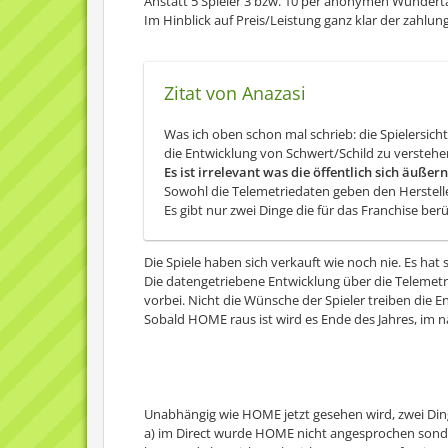
Anstatt 5 Spieler 3 bzw. 10 per anonymen Wundert
Im Hinblick auf Preis/Leistung ganz klar der zahlun
Zitat von Anazasi
Was ich oben schon mal schrieb: die Spielersicht
die Entwicklung von Schwert/Schild zu verstehe
Es ist irrelevant was die öffentlich sich äuße
Sowohl die Telemetriedaten geben den Herstell
Es gibt nur zwei Dinge die für das Franchise be
Die Spiele haben sich verkauft wie noch nie. Es hat s
Die datengetriebene Entwicklung über die Telemetri
vorbei. Nicht die Wünsche der Spieler treiben die E
Sobald HOME raus ist wird es Ende des Jahres, im 
Unabhängig wie HOME jetzt gesehen wird, zwei Ding
a) im Direct wurde HOME nicht angesprochen sonde