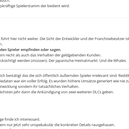
ausch.
gskräftige Spielerstamm der bedient wird.
 führt hier nicht weiter. Die Sicht der Entwickler und der Franchisebesitzer
n.
rnden Spieler empfinden oder sagen.
ern recht als auch das Verhalten der geldgebenden Kunden.
rücksichtigt werden (müssen). Der japanische Heimatmarkt. Und die Whales.
ich bestätigt das die sich öffentlich äußernden Spieler irrelevant sind. Reddi
edaten war ein voller Erfolg. Es wurden höhere Umsätze generiert wie nie 
ntwicklung sondern ihr tatsächliches Verhalten.
nächsten Jahr dann die Ankündigung von zwei weiteren DLCs geben.
e finde ich interessant.
rn nur jetzt sehr unspekakulär die konkreten Details rausgehauen.