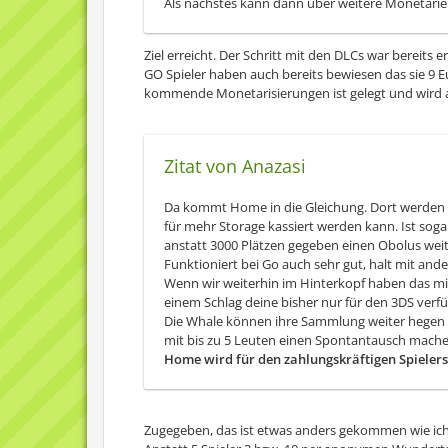
Als nächstes kann dann über weitere Monetari
Ziel erreicht. Der Schritt mit den DLCs war bereits er
GO Spieler haben auch bereits bewiesen das sie 9 
kommende Monetarisierungen ist gelegt und wird a
Zitat von Anazasi
Da kommt Home in die Gleichung. Dort werden sie 
für mehr Storage kassiert werden kann. Ist soga
anstatt 3000 Plätzen gegeben einen Obolus weit
Funktioniert bei Go auch sehr gut, halt mit and
Wenn wir weiterhin im Hinterkopf haben das m
einem Schlag deine bisher nur für den 3DS ver
Die Whale können ihre Sammlung weiter hegen un
mit bis zu 5 Leuten einen Spontantausch mache
Home wird für den zahlungskräftigen Spielers
Zugegeben, das ist etwas anders gekommen wie ich 