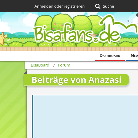
Anmelden oder registrieren
Suche
Dashboard
Ne
BisaBoard
Forum
Beiträge von Anazasi