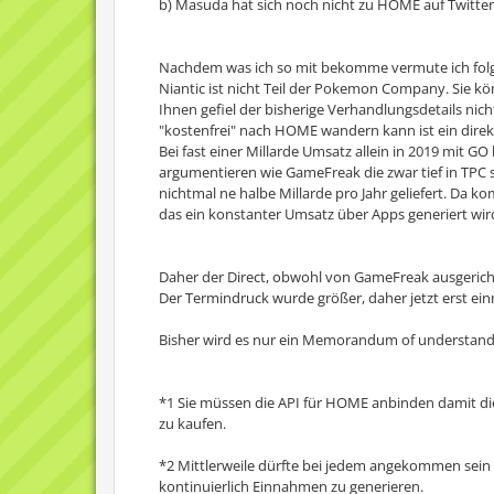
b) Masuda hat sich noch nicht zu HOME auf Twitter
Nachdem was ich so mit bekomme vermute ich fol
Niantic ist nicht Teil der Pokemon Company. Sie 
Ihnen gefiel der bisherige Verhandlungsdetails ni
"kostenfrei" nach HOME wandern kann ist ein direkte
Bei fast einer Millarde Umsatz allein in 2019 mit 
argumentieren wie GameFreak die zwar tief in TPC s
nichtmal ne halbe Millarde pro Jahr geliefert. Da 
das ein konstanter Umsatz über Apps generiert wir
Daher der Direct, obwohl von GameFreak ausgeric
Der Termindruck wurde größer, daher jetzt erst e
Bisher wird es nur ein Memorandum of understand
*1 Sie müssen die API für HOME anbinden damit die
zu kaufen.
*2 Mittlerweile dürfte bei jedem angekommen sein 
kontinuierlich Einnahmen zu generieren.