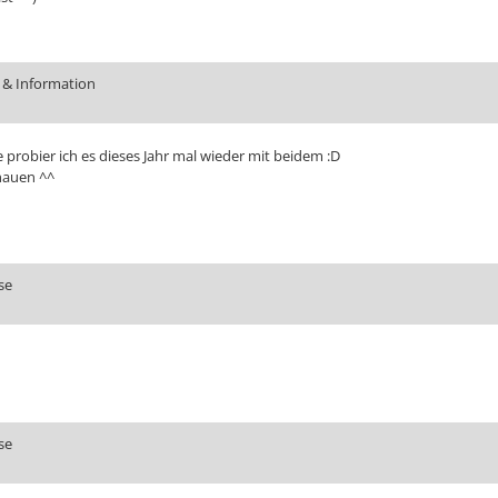
 & Information
 probier ich es dieses Jahr mal wieder mit beidem :D
chauen ^^
se
se