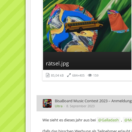
rätsel.jpg
85,04 kB
684×405
159
BisaBoard Music Contest 2023 – Anmeldung
Ultra
8. September 2023
Wie sieht es dieses Jahr aus bei
Galladash
,
Mo
(falls das bisschen Werbung als Teilnehmer erlaubt i