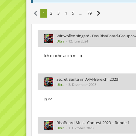
1
2
3
4
5
…
79
Wir wollen singen! - Das BisaBoard-Groupco
Ultra
12. Juni 2024
Ich mache auch mit :)
Secret Santa im A/M-Bereich [2023]
Ultra
3. Dezember 2023
in ^^
BisaBoard Music Contest 2023 – Runde 1
Ultra
1. Oktober 2023