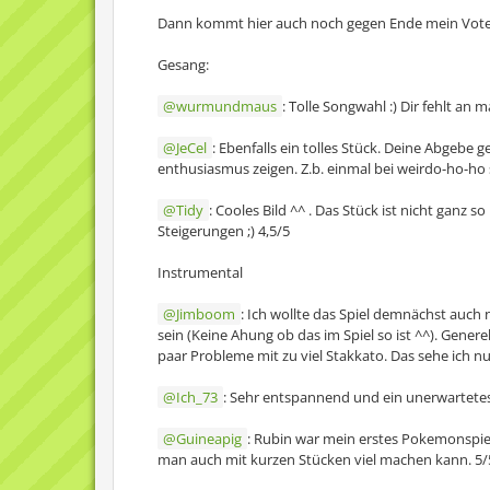
Dann kommt hier auch noch gegen Ende mein Vote 
Gesang:
wurmundmaus
: Tolle Songwahl :) Dir fehlt an
JeCel
: Ebenfalls ein tolles Stück. Deine Abgebe
enthusiasmus zeigen. Z.b. einmal bei weirdo-ho-ho 
Tidy
: Cooles Bild ^^ . Das Stück ist nicht ganz 
Steigerungen ;) 4,5/5
Instrumental
Jimboom
: Ich wollte das Spiel demnächst auch n
sein (Keine Ahung ob das im Spiel so ist ^^). Gener
paar Probleme mit zu viel Stakkato. Das sehe ich nu
Ich_73
: Sehr entspannend und ein unerwartetes 
Guineapig
: Rubin war mein erstes Pokemonspiel,
man auch mit kurzen Stücken viel machen kann. 5/