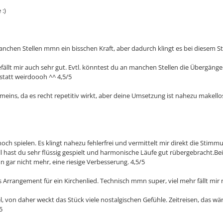
:)
 manchen Stellen mmn ein bisschen Kraft, aber dadurch klingt es bei diesem 
 gefällt mir auch sehr gut. Evtl. könntest du an manchen Stellen die Übergä
statt weirdoooh ^^ 4,5/5
so meins, da es recht repetitiv wirkt, aber deine Umsetzung ist nahezu makell
och spielen. Es klingt nahezu fehlerfrei und vermittelt mir direkt die Stimmu
ell hast du sehr flüssig gespielt und harmonische Läufe gut rübergebracht.Be
n gar nicht mehr, eine riesige Verbesserung. 4,5/5
Arrangement für ein Kirchenlied. Technisch mmn super, viel mehr fällt mir ni
 von daher weckt das Stück viele nostalgischen Gefühle. Zeitreisen, das wär
5