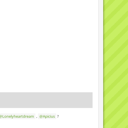
Lonelyheartdream
,
Apicius
?