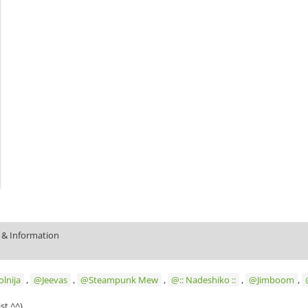
 & Information
lnija
,
Jeevas
,
Steampunk Mew
,
:: Nadeshiko ::
,
Jimboom
,
st ^^)