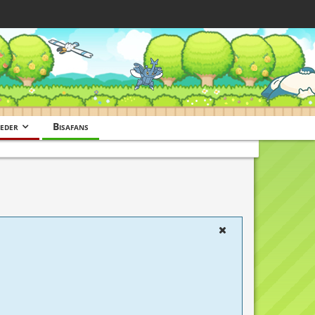
eder
Bisafans