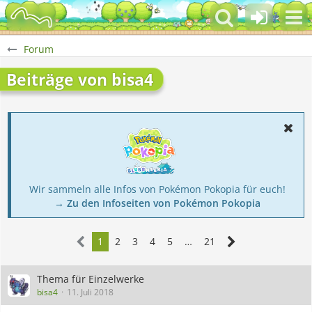
Forum
Beiträge von bisa4
Wir sammeln alle Infos von Pokémon Pokopia für euch!
→ Zu den Infoseiten von Pokémon Pokopia
1
2
3
4
5
…
21
Thema für Einzelwerke
bisa4
11. Juli 2018