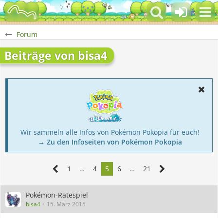
Forum
Beiträge von bisa4
Wir sammeln alle Infos von Pokémon Pokopia für euch!
→ Zu den Infoseiten von Pokémon Pokopia
1
…
4
5
6
…
21
Pokémon-Ratespiel
bisa4
15. März 2015