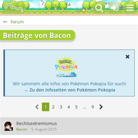
Forum
Beiträge von Bacon
Wir sammeln alle Infos von Pokémon Pokopia für euch!
→ Zu den Infoseiten von Pokémon Pokopia
1
2
3
4
5
…
9
Rechtsextremismus
Bacon
5. August 2015