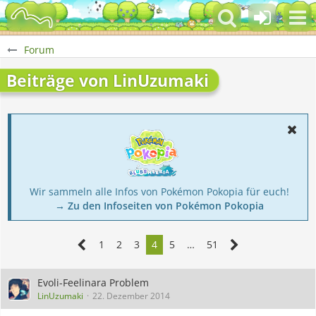
Forum
Beiträge von LinUzumaki
Wir sammeln alle Infos von Pokémon Pokopia für euch!
→ Zu den Infoseiten von Pokémon Pokopia
1
2
3
4
5
…
51
Evoli-Feelinara Problem
LinUzumaki
22. Dezember 2014