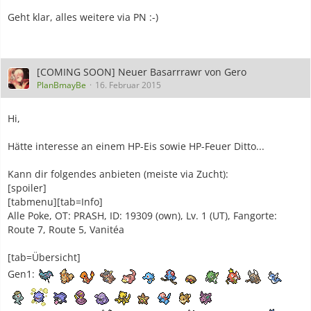
Geht klar, alles weitere via PN :-)
[COMING SOON] Neuer Basarrrawr von Gero
PlanBmayBe
16. Februar 2015
Hi,
Hätte interesse an einem HP-Eis sowie HP-Feuer Ditto...
Kann dir folgendes anbieten (meiste via Zucht):
[spoiler]
[tabmenu][tab=Info]
Alle Poke, OT: PRASH, ID: 19309 (own), Lv. 1 (UT), Fangorte:
Route 7, Route 5, Vanitéa
[tab=Übersicht]
Gen1: