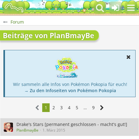
Forum
Beiträge von PlanBmayBe
Wir sammeln alle Infos von Pokémon Pokopia für euch!
→ Zu den Infoseiten von Pokémon Pokopia
1
2
3
4
5
…
9
Drake's Stars [permanent geschlossen - macht's gut!]
PlanBmayBe
1. März 2015