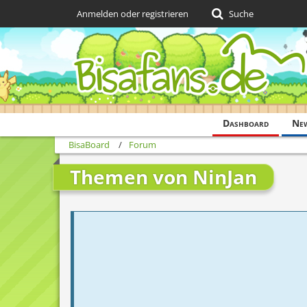
Anmelden oder registrieren
Suche
Dashboard
Ne
BisaBoard
Forum
Themen von NinJan