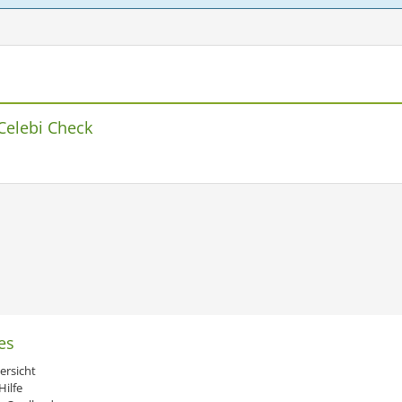
-Celebi Check
es
ersicht
ilfe