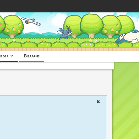
ieder
Bisafans