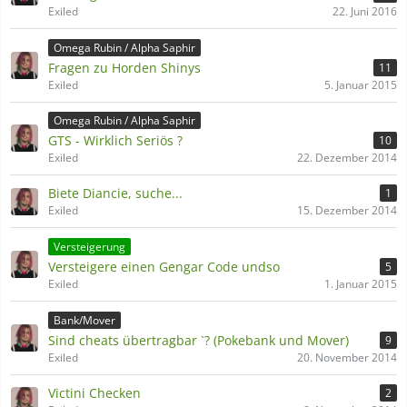
Exiled
22. Juni 2016
Omega Rubin / Alpha Saphir
Fragen zu Horden Shinys
11
Exiled
5. Januar 2015
Omega Rubin / Alpha Saphir
GTS - Wirklich Seriös ?
10
Exiled
22. Dezember 2014
Biete Diancie, suche...
1
Exiled
15. Dezember 2014
Versteigerung
Versteigere einen Gengar Code undso
5
Exiled
1. Januar 2015
Bank/Mover
Sind cheats übertragbar `? (Pokebank und Mover)
9
Exiled
20. November 2014
Victini Checken
2