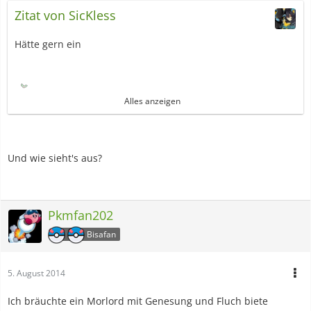
Zitat von SicKless
Hätte gern ein
Alles anzeigen
Wesen: hart
Fähigkeit: Panzerhaut(VF)
ZA: kraftkoloss, samenbombe, hortner
DV: 31/31/31/xx/31/31
Und wie sieht's aus?
Wesen: Mäßig
Fähigkeit: Panzerhaut(VF)
Pkmfan202
ZA: erdkräfte
Bisafan
DV: 31/xx/31/32/31/31
5. August 2014
bekommst was aus meinen basar
Ich bräuchte ein Morlord mit Genesung und Fluch biete