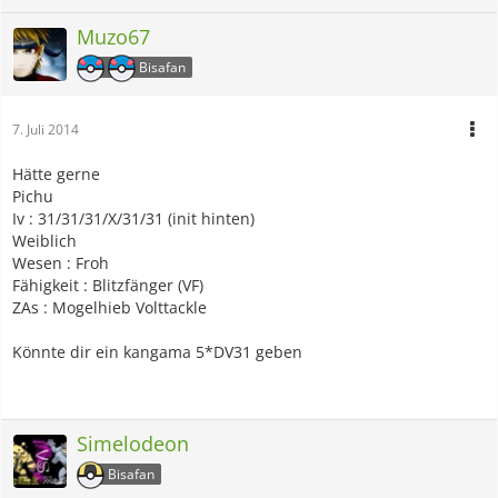
Muzo67
Bisafan
7. Juli 2014
Hätte gerne
Pichu
Iv : 31/31/31/X/31/31 (init hinten)
Weiblich
Wesen : Froh
Fähigkeit : Blitzfänger (VF)
ZAs : Mogelhieb Volttackle
Könnte dir ein kangama 5*DV31 geben
Simelodeon
Bisafan