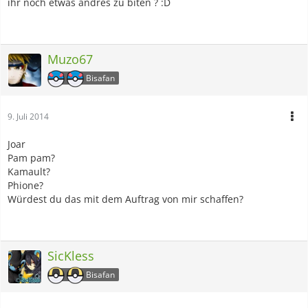
ihr noch etwas andres zu biten ? :D
Muzo67
Bisafan
9. Juli 2014
Joar
Pam pam?
Kamault?
Phione?
Würdest du das mit dem Auftrag von mir schaffen?
SicKless
Bisafan