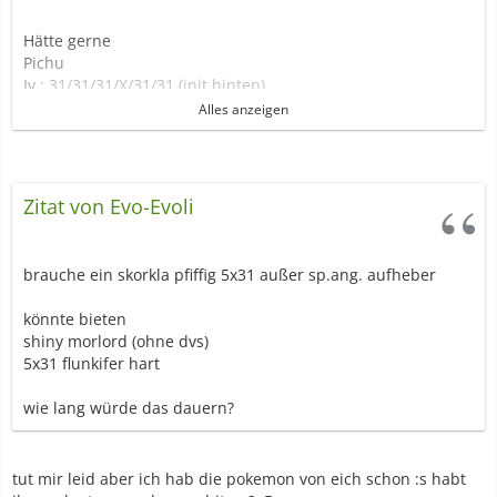
Hätte gerne
Pichu
Iv : 31/31/31/X/31/31 (init hinten)
Weiblich
Alles anzeigen
Wesen : Froh
Fähigkeit : Blitzfänger (VF)
ZAs : Mogelhieb Volttackle
Zitat von Evo-Evoli
Könnte dir ein kangama 5*DV31 geben
brauche ein skorkla pfiffig 5x31 außer sp.ang. aufheber
könnte bieten
shiny morlord (ohne dvs)
5x31 flunkifer hart
wie lang würde das dauern?
tut mir leid aber ich hab die pokemon von eich schon :s habt