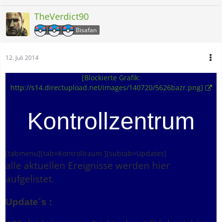
TheVerdict90
Bisafan
12. Juli 2014
[Blockierte Grafik:
http://s14.directupload.net/images/140720/5626bazr.png]
Kontrollzentrum
[tabmenu][tab=Kontrollraum ][subtab=Updates]
alle aktuellen Ereignisse werden hier
aufgelistet.
Update´s :