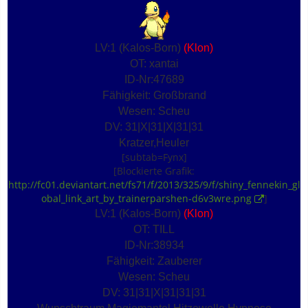
LV:1 (Kalos-Born)
(Klon)
OT: xantai
ID-Nr:47689
Fähigkeit: Großbrand
Wesen: Scheu
DV: 31|X|31|X|31|31
Kratzer,Heuler
[subtab=Fynx]
[Blockierte Grafik:
http://fc01.deviantart.net/fs71/f/2013/325/9/f/shiny_fennekin_gl
obal_link_art_by_trainerparshen-d6v3wre.png
]
LV:1 (Kalos-Born)
(Klon)
OT: TILL
ID-Nr:38934
Fähigkeit: Zauberer
Wesen: Scheu
DV: 31|31|X|31|31|31