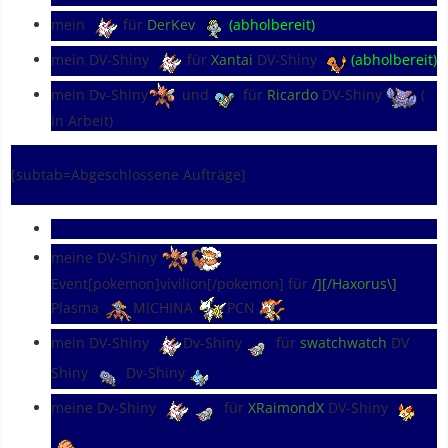
mein
für
DerKev
(abholbereit)
mein DV-Shiny
für
Xantai
DV-Shiny
(abholbereit)
mein Dv-Shiny
und
für
Ricardo
DV-Shiny
(
in Arbeit)
[subtab=Abgeschlossene Aufträge]
meine DV-Shiny
Event[pokemon]vivilion[/pokemon] für
/][/Haxorus\]
Plasma
MICHINA
PCN
mein DV-Shiny
Dv-Shiny
für
swatchwatch
DV
Shiny
Dv-Shiny
meine Dv-Shiny
für
XRaimondX
DV-Shiny