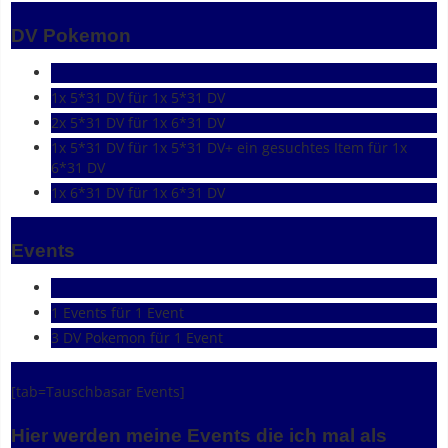
DV Pokemon
1x 5*31 DV für 1x 5*31 DV
2x 5*31 DV für 1x 6*31 DV
1x 5*31 DV für 1x 5*31 DV+ ein gesuchtes Item für 1x
6*31 DV
1x 6*31 DV für 1x 6*31 DV
Events
1 Events für 1 Event
3 DV Pokemon für 1 Event
[tab=Tauschbasar Events]
Hier werden meine Events die ich mal als