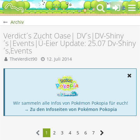
Archiv
Verdict´s Zucht Oase| DV´s|DV-Shiny
´s|Events|Ü-Eier Update: 25.07 Dv-Shiny
´s,Events
TheVerdict90
12. Juli 2014
Wir sammeln alle Infos von Pokémon Pokopia für euch!
→ Zu den Infoseiten von Pokémon Pokopia
1
2
3
4
5
6
7