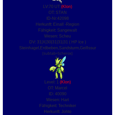
LV:70 UT
(Klon)
OT: STAN
ID-Nr:42098
Herkunft: Einall -Region
Fähigkeit: Sangewalt
Wesen: Scheu
DV: 31|X|30|31|31|31 ( HP Ice )
Steinhagel,Erdbeben,Sandsturm,Geifissur
[subtab=Scherox]
Level: 1
(Klon)
OT: Marcel
ID: 40090
Wesen: Hart
Fähigkeit: Techniker
Herkunft: Johto