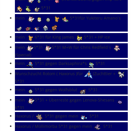
5*31
mein
5*31für Yukiteru Amano´s
mein
6*31 für King James
5*31 + HP ice
mein
5*31
5*31 M+W für Chris Redfield´s
(Special)
mein
5*31 gegen Darksaphira*s
5*31
Wunschzucht Rotom ( Haxorus )für
(Zuchttier +
5*31
mein
5*31 gegen Wolfsblut
5*31
mein
5*31 + Überreste gegen Lenova-Shesans
6*31
Haxorus /
5*31 gegen mein
5*31
Haxorus / Mollimorba 5*31 gegen mein
5*31