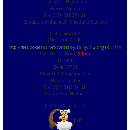
Fähigkeit: Hydration
Wesen: Scheu
DV: 31|X|31|X|31|31
Zugabe,Verfolgung,Offenlegung,Staffette
[subtab=Arktip]
[Blockierte Grafik:
FRA
http://files.pokefans.net/sprites/xy/shiny/712.png
]
LV:1 (Kalos-Born)
(Klon)
OT: Chris
ID-Nr:07709
Fähigkeit: Tempomacher
Wesen: Locker
DV: X|31|31|31|X|31
Tackle,Biss,Härtner
[subtab=Demeteros]
JAP