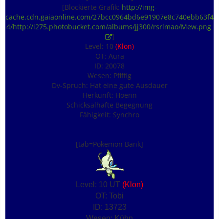
[Blockierte Grafik:
http://img-
cache.cdn.gaiaonline.com/27bcc0964bd6e91907e8c740ebb63f4
4/http://i275.photobucket.com/albums/jj300/rsrlmao/Mew.png
]
Level: 10
(Klon)
OT: Aura
ID: 20078
Wesen: Pfiffig
Dv-Spruch: Hat eine gute Ausdauer
Herkunft: Hoenn
Schicksalhafte Begegnung
Fähigkeit: Synchro
[tab=Pokemon Bank]
Level: 10 UT
(Klon)
OT: Tobi
ID: 13723
Wesen: Kühn