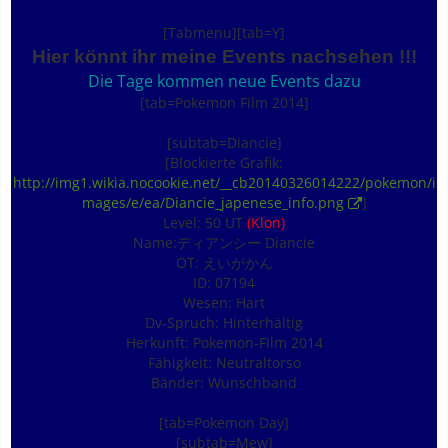
[Tabmenu][tab=Y]
Hier könnt ihr meine Events nachsehen !!!
Die Tage kommen neue Events dazu
[tab=Pokemon Film 2014]
[subtab=Diancie]
[Blockierte Grafik:
http://img1.wikia.nocookie.net/__cb20140326014222/pokemon/i
mages/e/ea/Diancie_japenese_info.png
]
Level: 50 UT
(Klon)
Name:ディアンシー Diancie
OT: えいがかん
ID: 07194
Wesen: Hart
Dv-Spruch: Hinterhältig
Herkunft: Pokemon-FIlm 2014
Fähigkeit: Neutraltorso
Bänder: Wunschband
[tab=Pokemon Day]
[subtab=Mew]