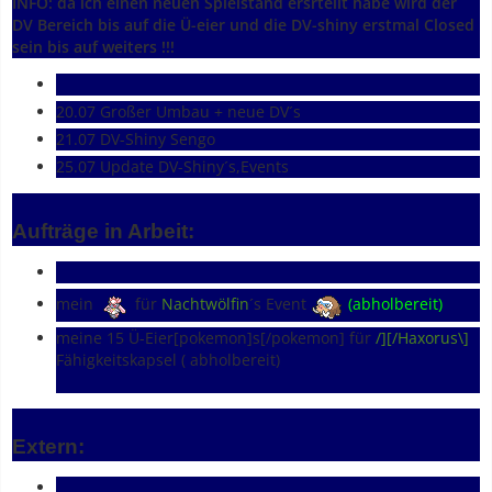
INFO: da ich einen neuen Spielstand ersrtellt habe wird der
DV Bereich bis auf die Ü-eier und die DV-shiny erstmal Closed
sein bis auf weiters !!!
20.07 Großer Umbau + neue DV´s
21.07 DV-Shiny Sengo
25.07 Update DV-Shiny´s,Events
Aufträge in Arbeit:
mein
für
Nachtwölfin
´s Event
(abholbereit)
meine 15 Ü-Eier[pokemon]s[/pokemon] für
/][/Haxorus\]
Fähigkeitskapsel ( abholbereit)
Extern: