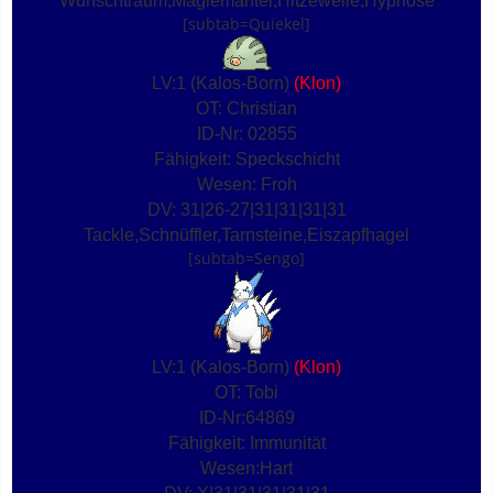
Wunschtraum,Magiemantel,Hitzewelle,Hypnose
[subtab=Quiekel]
LV:1 (Kalos-Born)
(Klon)
OT: Christian
ID-Nr: 02855
Fähigkeit: Speckschicht
Wesen: Froh
DV: 31|26-27|31|31|31|31
Tackle,Schnüffler,Tarnsteine,Eiszapfhagel
[subtab=Sengo]
LV:1 (Kalos-Born)
(Klon)
OT: Tobi
ID-Nr:64869
Fähigkeit: Immunität
Wesen:Hart