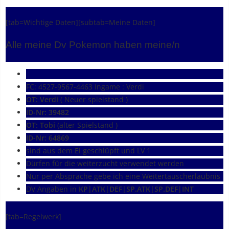
[tab=Wichtige Daten][subtab=Meine Daten]
Alle meine Dv Pokemon haben meine/n
FC: 4527-9567-4463 Ingame : Verdi
OT: Verdi
( Neuer spielstand )
ID-Nr: 39482
OT: Tobi
(alter Spielstand )
ID-Nr: 64869
sind aus dem Ei geschlüpft und LV 1
Dürfen für die weiterzucht verwendet werden
Nur per Absprache gebe ich eine Weitertauscherlaubnis
DV Angaben in
KP|ATK|DEF|SP.ATK|SP.DEF|INT
[tab=Regelwerk]