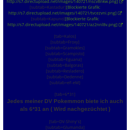
http://s7.directupload.net/images/140721/nscv8nkw.png]
[subtab=Kastadur]
[Blockierte Grafik:
http://s7.directupload.net/images/140721/tvcezvni.png]
[subtab=Kapuno]
[Blockierte Grafik:
http://s7.directupload.net/images/140721/az2nnl8v.png]
[tab=Kalos]
[subtab=Froxy]
[subtab=Gramokles]
[subtab=Scampisto]
[subtab=Eguana]
[subtab=Balgoras]
[subtab=Resladero]
[subtab=Dedenne]
[subtab=eF-eM]
[tab=6*31]
Jedes meiner DV Pokemmon biete ich auch
als 6*31 an ( Wird nachgezüchtet )
[tab=DV-Shiny´s]
[subtab=Glumanda]