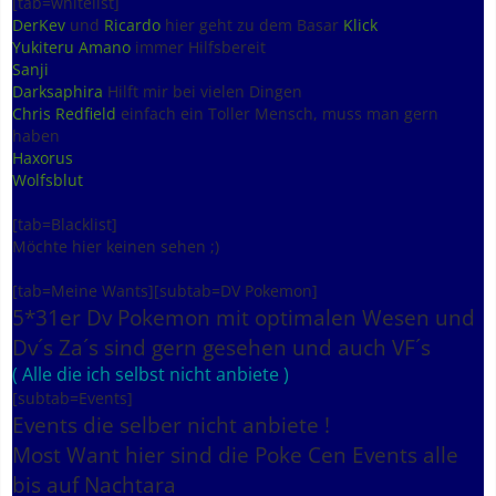
[tab=whitelist]
DerKev
und
Ricardo
hier geht zu dem Basar
Klick
Yukiteru Amano
immer Hilfsbereit
Sanji
Darksaphira
Hilft mir bei vielen Dingen
Chris Redfield
einfach ein Toller Mensch, muss man gern
haben
Haxorus
Wolfsblut
[tab=Blacklist]
Möchte hier keinen sehen ;)
[tab=Meine Wants][subtab=DV Pokemon]
5*31er Dv Pokemon mit optimalen Wesen und
Dv´s Za´s sind gern gesehen und auch VF´s
( Alle die ich selbst nicht anbiete )
[subtab=Events]
Events die selber nicht anbiete !
Most Want hier sind die Poke Cen Events alle
bis auf Nachtara