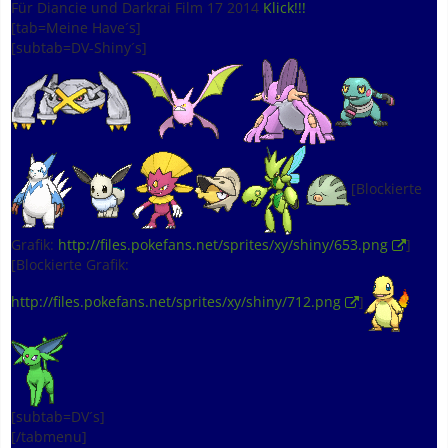
Für Diancie und Darkrai Film 17 2014
Klick!!!
[tab=Meine Have´s]
[subtab=DV-Shiny´s]
[Blockierte
Grafik:
http://files.pokefans.net/sprites/xy/shiny/653.png
]
[Blockierte Grafik:
http://files.pokefans.net/sprites/xy/shiny/712.png
]
[subtab=DV´s]
[/tabmenu]