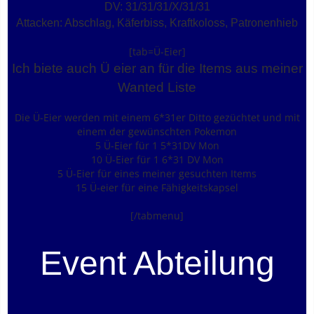
DV: 31/31/31/X/31/31
Attacken: Abschlag, Käferbiss, Kraftkoloss, Patronenhieb
[tab=Ü-Eier]
Ich biete auch Ü eier an für die Items aus meiner
Wanted Liste
Die Ü-Eier werden mit einem 6*31er Ditto gezüchtet und mit
einem der gewünschten Pokemon
5 Ü-Eier für 1 5*31DV Mon
10 Ü-Eier für 1 6*31 DV Mon
5 Ü-Eier für eines meiner gesuchten Items
15 Ü-eier für eine Fähigkeitskapsel
[/tabmenu]
Event Abteilung