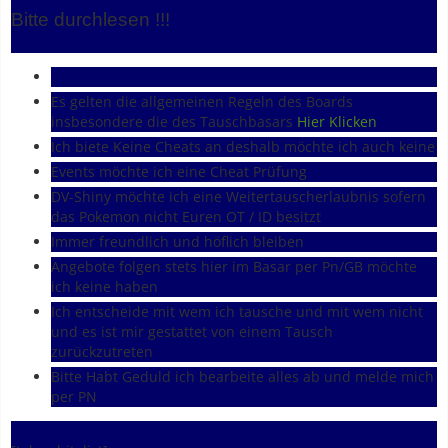
Bitte durchlesen !!!
Es gelten die allgemeinen Regeln des Boards
insbesondere die des Tauschbasars
Hier Klicken
Ich biete Keine Cheats an deshalb möchte ich auch keine
Events möchte ich eine Cheat Prüfung
DV-Shiny möchte ich eine Weitertauscherlaubnis sofern
das Pokemon nicht Euren OT / ID besitzt
Immer freundlich und höflich bleiben
Angebote folgen stets hier im Basar per Pn/GB möchte
ich keine haben
Ich entscheide mit wem ich tausche und mit wem nicht
und es ist mir gestattet von einem Tausch
zurückzutreten
Bitte Habt Geduld ich bearbeite alles ab und melde mich
per PN