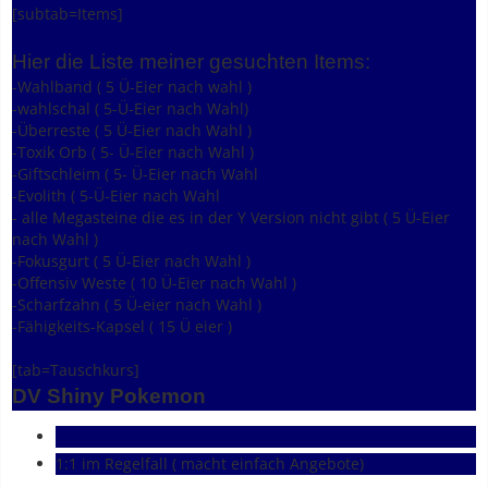
[subtab=Items]
Hier die Liste meiner gesuchten Items:
-Wahlband ( 5 Ü-Eier nach wahl )
-wahlschal ( 5-Ü-Eier nach Wahl)
-Überreste ( 5 Ü-Eier nach Wahl )
-Toxik Orb ( 5- Ü-Eier nach Wahl )
-Giftschleim ( 5- Ü-Eier nach Wahl
-Evolith ( 5-Ü-Eier nach Wahl
- alle Megasteine die es in der Y Version nicht gibt ( 5 Ü-Eier
nach Wahl )
-Fokusgurt ( 5 Ü-Eier nach Wahl )
-Offensiv Weste ( 10 Ü-Eier nach Wahl )
-Scharfzahn ( 5 Ü-eier nach Wahl )
-Fähigkeits-Kapsel ( 15 Ü eier )
[tab=Tauschkurs]
DV Shiny Pokemon
1:1 im Regelfall ( macht einfach Angebote)