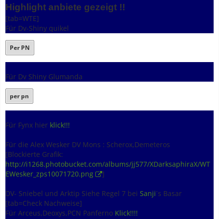
Highlight anbiete gezeigt !!
[tab=WTE]
Für Dv-Shiny quikel
Per PN
Für Dv Shiny Glumanda
per pn
Für Fynx hier
klick!!!
Für die Alex Wesker DV Mons : Scherox,Demeteros
[Blockierte Grafik:
http://i1268.photobucket.com/albums/jj577/XDarksaphiraX/WT
EWesker_zps10071720.png
]
DV- Sniebel und Arktip Siehe Regel 7 bei
Sanji
´s Basar
[tab=Check Nachweise]
Für Arceus,Deoxys,PCN Panferno
Klick!!!!