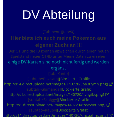
DV Abteilung
[Tabmenu][tab=X]
Hier biete ich euch meine Pokemon aus
eigener Zucht an !!!
Der OT und die ID können abweichen durch einen neuen
Spielstand neuer OT/ID unter Meine Daten zu ersehen
einige DV-Karten sind noch nicht fertig und werden
ergänzt
[tab=Kanto]
[subtab=Bisasam]
[Blockierte Grafik:
http://s14.directupload.net/images/140720/5ba3uymn.png]
[subtab=Glumanda]
[Blockierte Grafik:
http://s1.directupload.net/images/140720/livngifz.png]
[subtab=Schiggy]
[Blockierte Grafik:
http://s1.directupload.net/images/140720/8zeayyot.png]
[subtab=Raupy]
[Blockierte Grafik:
http://s14.directupload.net/images/140720/xmcqafmx.png]