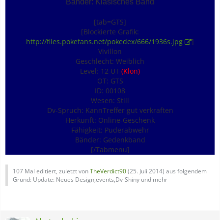
Bänder: Klasisches Band
[tab=GTS]
[Blockierte Grafik:
http://files.pokefans.net/pokedex/666/1936s.jpg
]
Vivillon
Geschlecht: Weiblich
Level: 12 UT
(Klon)
OT: GTS
ID: 00108
Wesen: Still
Dv-Spruch: KannTreffer gut verkraften
Herkunft: Online-Geschenk
Fähigkeit: Puderabwehr
Bänder: Gedenkband
[/Tabmenu]
107 Mal editiert, zuletzt von
TheVerdict90
(
25. Juli 2014
) aus folgendem
Grund: Update: Neues Design,events,Dv-Shiny und mehr