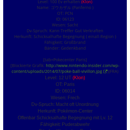
Level: 100 Ev erhalten
(Klon)
Name: ゴウカザル (Panferno )
OT: PCN
ID: 06123
Wesen: Sacht
Dv-Spruch: Kann Treffer Gut Verkraften
Herkunft: Schicksalhafte Begegnung ( einall-Region )
Fähigkeit: Großbrand
Bänder: Gedenkband
[tab=Pokecenter Paris]
[Blockierte Grafik:
http://www.nintendo-insider.com/wp-
content/uploads/2014/07/poke-ball-vivillon.jpg
](FRA)
Level: 12 UT
(Klon)
OT: Paris
ID: 06014
Wesen: Frech
Dv-Spruch: Macht oft Unordnung
Herkunft: Pokémon-Center
Offenbar Schicksalhafte Begegnung mit Lv. 12
Fähigkeit: Puderabwehr