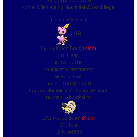
DV: X|31|31|31|31|31
Konter,Offenlegung,Nachthieb,Dreschflegel
[subtab=Sniebel]
FRA
LV: 1 ( Kalos-Born)
(Klon)
OT: Chris
ID-Nr: 07709
Fähigkeit: Konzentrator
Wesen: Froh
DV: 31|31|31|31|X|31
Kratzer,silberblick,Verhöhner,Eishieb
[subtab=Schnuthelm]
LV:1 (Kalos-Born)
(Klon)
OT: Tobi
ID-Nr:64869