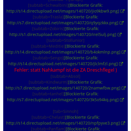
[subtab=Schwalbini]
[Blockierte Grafik:
http://s14.directupload.net/images/140720/jio9kbw9.png]
[subtab=Trasla]
[Blockierte Grafik:
http://s7.directupload.net/images/140720/q9yqzkkx.png]
[subtab=Zobiris]
[Blockierte Grafik:
http://s1.directupload.net/images/140720/irel5ulj.png]
[subtab=Stollunior]
[subtab=Meditie]
[Blockierte Grafik:
http://s14.directupload.net/images/140720/b4okmlnp.png]
[subtab=Sengo]
[Blockierte Grafik:
http://s14.directupload.net/images/140720/jlclmfzl.png]
Fehler: statt Nahkampf ist die ZA Dreschflegel )
[subtab=Absol]
[subtab=Kindwurm]
[Blockierte Grafik:
http://s7.directupload.net/images/140720/2namwfbw.png]
[subtab=tanhel]
[Blockierte Grafik:
http://s7.directupload.net/images/140720/3k5o94kq.png]
[tab=Sinnoh]
[subtab=Chelast]
[Blockierte Grafik:
http://s14.directupload.net/images/140720/npfpyve3.png]
[subtab=Panflam]
[Blockierte Grafik: