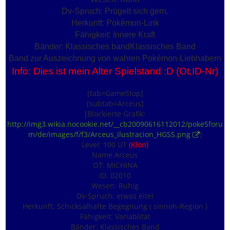
Dv-Spruch: Prügelt sich gern.
Herkunft: Pokémon-Link
Fähigkeit: Innere Kraft
Bänder: Klassisches bandKlassisches Band
Band zur Auszeichnung von wahren Pokémon-Liebhabern
Info: Dies ist mein Alter Spielstand :D (Ot,ID-Nr)
[tab=GameStop]
[subtab=Arceus]
[Blockierte Grafik:
http://img3.wikia.nocookie.net/__cb20090616112012/poke5foru
m/de/images/f/f3/Arceus_ilustracion_HGSS.png
]
Level: 100 UT
(Klon)
Name:Arceus
OT: MICHINA
ID: 02010
Wesen: Ruhig
Dv-Spruch: etwas eitel
Herkunft: Schicksalhafte Begegnung ( sinnoh-Region )
Fähigkeit: Variablität
Bänder: Klassisches Band