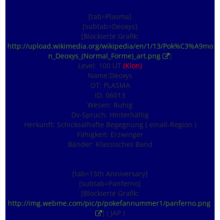
[tab=Plasma]
[subtab=Deoxys]
[Blockierte Grafik:
http://upload.wikimedia.org/wikipedia/en/1/13/Pok%C3%A9mo
n_Deoxys_(Normal_Forme)_art.png
]
Level: 100 UT
(Klon)
Name:Deoxys
OT: PLASMA
ID: 06013
Wesen: Ruhig
Dv-Spruch: Hinterhältig
Herkunft: Schicksalhafte Begegnung ( einall-Region )
Fähigkeit: Erzwinger
Bänder: Klassisches Band
[tab=15th Anniversary]
[subtab=Panferno]
[Blockierte Grafik:
http://img.webme.com/pic/p/pokefannummer1/panferno.png
] ( JAP )