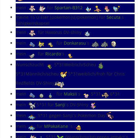
mein
für
Spartan-B312
meine 15 Ü-Eier [pokemon]s[/pokemon] für
Secuta
`s
Fähigkeitskapsel
mein
für Haxorus DV-shiny
mein
für
Donkarasu
´s
mein
für
Ricardo
´s
Wunschzucht
5*31Weiblich/Scheu
5*31Männlich/scheu
5*31weiblich/froh für Chris
Redfields DV-Shiny
mein
für
Maksii
´s
5*31
6*31
mein
5*31 für
Sanji
´s DV-Shiny
mein
5*31 gegen Sanji´s Pokemon Day
mein
für
MPakaKane
`s
Mein
5*31
(Wunschzucht) gegen Imp4ct´s