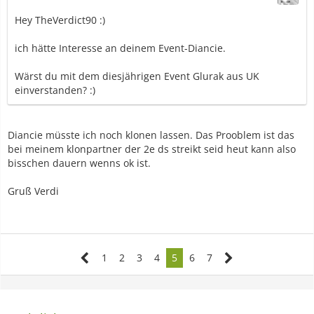
Hey TheVerdict90 :)
ich hätte Interesse an deinem Event-Diancie.
Wärst du mit dem diesjährigen Event Glurak aus UK
einverstanden? :)
Diancie müsste ich noch klonen lassen. Das Prooblem ist das
bei meinem klonpartner der 2e ds streikt seid heut kann also
bisschen dauern wenns ok ist.
Gruß Verdi
1
2
3
4
5
6
7