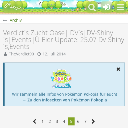
Archiv
Verdict´s Zucht Oase| DV´s|DV-Shiny
´s|Events|Ü-Eier Update: 25.07 Dv-Shiny
´s,Events
TheVerdict90
12. Juli 2014
Wir sammeln alle Infos von Pokémon Pokopia für euch!
→ Zu den Infoseiten von Pokémon Pokopia
1
2
3
4
5
6
7