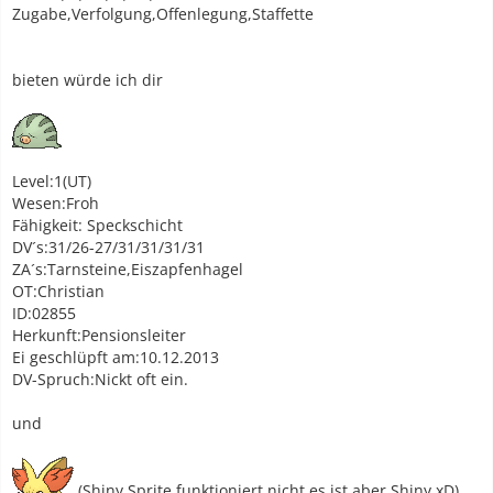
Zugabe,Verfolgung,Offenlegung,Staffette
bieten würde ich dir
Level:1(UT)
Wesen:Froh
Fähigkeit: Speckschicht
DV´s:31/26-27/31/31/31/31
ZA´s:Tarnsteine,Eiszapfenhagel
OT:Christian
ID:02855
Herkunft:Pensionsleiter
Ei geschlüpft am:10.12.2013
DV-Spruch:Nickt oft ein.
und
(Shiny Sprite funktioniert nicht es ist aber Shiny xD)