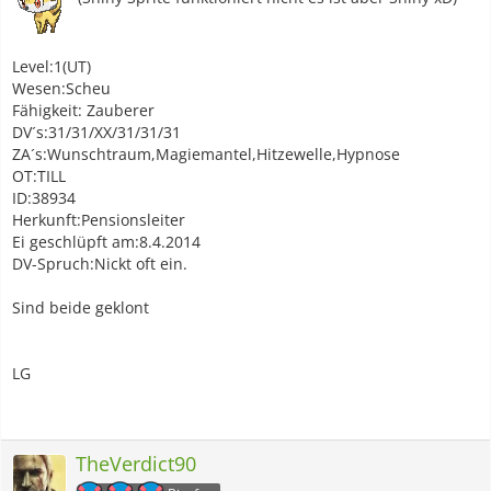
Level:1(UT)
Wesen:Scheu
Fähigkeit: Zauberer
DV´s:31/31/XX/31/31/31
ZA´s:Wunschtraum,Magiemantel,Hitzewelle,Hypnose
OT:TILL
ID:38934
Herkunft:Pensionsleiter
Ei geschlüpft am:8.4.2014
DV-Spruch:Nickt oft ein.
Sind beide geklont
LG
TheVerdict90