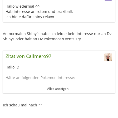
Hallo wiedermal ^^
Hab interesse an rotom und prakibalk
Ich biete dafür shiny relaxo
An normalen Shiny´s habe ich leider kein Interesse nur an Dv-
Shinys oder halt an Dv Pokemons/Events sry
Zitat von Calimero97
Hallo :D
Hätte an folgenden Pokemon Interesse:
Abra, Sterndu, Phanpy, Trasla mit Synchro, Sengo mit
Alles anzeigen
Giftwahn und Chellast mit Panzerhaut.
Vieleicht wirst du ja in meinem Basar fündig (Signatur)
Ich schau mal nach ^^
würde auch Events etc. geben (Klon)