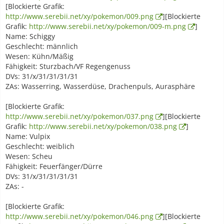
[Blockierte Grafik:
http://www.serebii.net/xy/pokemon/009.png
][Blockierte
Grafik:
http://www.serebii.net/xy/pokemon/009-m.png
]
Name: Schiggy
Geschlecht: männlich
Wesen: Kühn/Mäßig
Fähigkeit: Sturzbach/VF Regengenuss
DVs: 31/x/31/31/31/31
ZAs: Wasserring, Wasserdüse, Drachenpuls, Aurasphäre
[Blockierte Grafik:
http://www.serebii.net/xy/pokemon/037.png
][Blockierte
Grafik:
http://www.serebii.net/xy/pokemon/038.png
]
Name: Vulpix
Geschlecht: weiblich
Wesen: Scheu
Fähigkeit: Feuerfänger/Dürre
DVs: 31/x/31/31/31/31
ZAs: -
[Blockierte Grafik:
http://www.serebii.net/xy/pokemon/046.png
][Blockierte