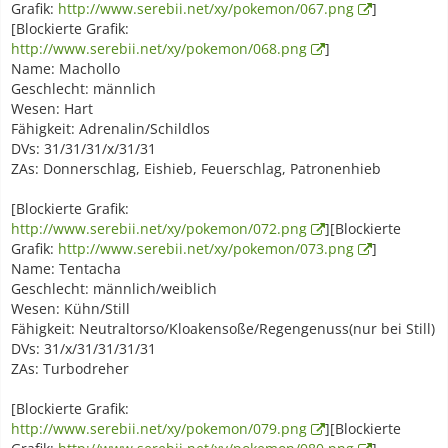
Grafik:
http://www.serebii.net/xy/pokemon/067.png
]
[Blockierte Grafik:
http://www.serebii.net/xy/pokemon/068.png
]
Name: Machollo
Geschlecht: männlich
Wesen: Hart
Fähigkeit: Adrenalin/Schildlos
DVs: 31/31/31/x/31/31
ZAs: Donnerschlag, Eishieb, Feuerschlag, Patronenhieb
[Blockierte Grafik:
http://www.serebii.net/xy/pokemon/072.png
][Blockierte
Grafik:
http://www.serebii.net/xy/pokemon/073.png
]
Name: Tentacha
Geschlecht: männlich/weiblich
Wesen: Kühn/Still
Fähigkeit: Neutraltorso/Kloakensoße/Regengenuss(nur bei Still)
DVs: 31/x/31/31/31/31
ZAs: Turbodreher
[Blockierte Grafik:
http://www.serebii.net/xy/pokemon/079.png
][Blockierte