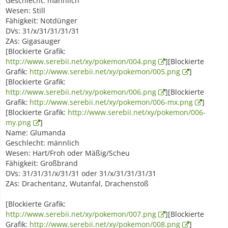
Geschlecht: männlich
Wesen: Still
Fähigkeit: Notdünger
DVs: 31/x/31/31/31/31
ZAs: Gigasauger
[Blockierte Grafik:
http://www.serebii.net/xy/pokemon/004.png
][Blockierte
Grafik:
http://www.serebii.net/xy/pokemon/005.png
]
[Blockierte Grafik:
http://www.serebii.net/xy/pokemon/006.png
][Blockierte
Grafik:
http://www.serebii.net/xy/pokemon/006-mx.png
]
[Blockierte Grafik:
http://www.serebii.net/xy/pokemon/006-
my.png
]
Name: Glumanda
Geschlecht: männlich
Wesen: Hart/Froh oder Mäßig/Scheu
Fähigkeit: Großbrand
DVs: 31/31/31/x/31/31 oder 31/x/31/31/31/31
ZAs: Drachentanz, Wutanfal, Drachenstoß
[Blockierte Grafik:
http://www.serebii.net/xy/pokemon/007.png
][Blockierte
Grafik:
http://www.serebii.net/xy/pokemon/008.png
]