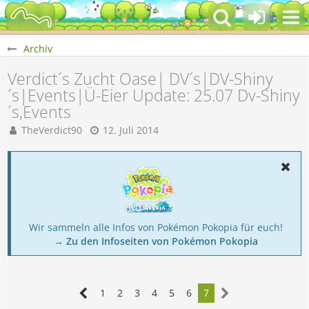
Archiv
Verdict´s Zucht Oase| DV´s|DV-Shiny
´s|Events|Ü-Eier Update: 25.07 Dv-Shiny
´s,Events
TheVerdict90
12. Juli 2014
Wir sammeln alle Infos von Pokémon Pokopia für euch!
→ Zu den Infoseiten von Pokémon Pokopia
1
2
3
4
5
6
7