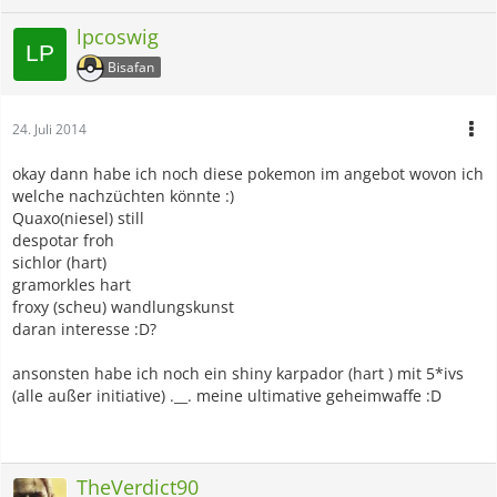
lpcoswig
Bisafan
24. Juli 2014
okay dann habe ich noch diese pokemon im angebot wovon ich
welche nachzüchten könnte :)
Quaxo(niesel) still
despotar froh
sichlor (hart)
gramorkles hart
froxy (scheu) wandlungskunst
daran interesse :D?
ansonsten habe ich noch ein shiny karpador (hart ) mit 5*ivs
(alle außer initiative) .__. meine ultimative geheimwaffe :D
TheVerdict90