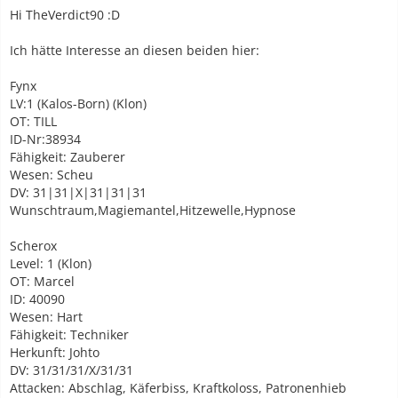
Hi TheVerdict90 :D
Ich hätte Interesse an diesen beiden hier:
Fynx
LV:1 (Kalos-Born) (Klon)
OT: TILL
ID-Nr:38934
Fähigkeit: Zauberer
Wesen: Scheu
DV: 31|31|X|31|31|31
Wunschtraum,Magiemantel,Hitzewelle,Hypnose
Scherox
Level: 1 (Klon)
OT: Marcel
ID: 40090
Wesen: Hart
Fähigkeit: Techniker
Herkunft: Johto
DV: 31/31/31/X/31/31
Attacken: Abschlag, Käferbiss, Kraftkoloss, Patronenhieb