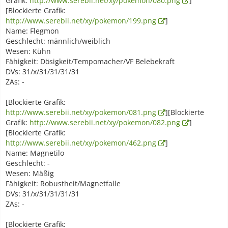
Grafik:
http://www.serebii.net/xy/pokemon/080.png
]
[Blockierte Grafik:
http://www.serebii.net/xy/pokemon/199.png
]
Name: Flegmon
Geschlecht: männlich/weiblich
Wesen: Kühn
Fähigkeit: Dösigkeit/Tempomacher/VF Belebekraft
DVs: 31/x/31/31/31/31
ZAs: -
[Blockierte Grafik:
http://www.serebii.net/xy/pokemon/081.png
][Blockierte
Grafik:
http://www.serebii.net/xy/pokemon/082.png
]
[Blockierte Grafik:
http://www.serebii.net/xy/pokemon/462.png
]
Name: Magnetilo
Geschlecht: -
Wesen: Mäßig
Fähigkeit: Robustheit/Magnetfalle
DVs: 31/x/31/31/31/31
ZAs: -
[Blockierte Grafik: