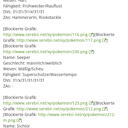
Wesen: Hart
Fähigkeit: Frühwecker/Rauflust
DVs: 31/31/31/x/31/31
ZAs: Hammerarm, Risikotackle
[Blockierte Grafik:
http://www.serebii.net/xy/pokemon/116.png
][Blockierte
Grafik:
http://www.serebii.net/xy/pokemon/117.png
]
[Blockierte Grafik:
http://www.serebii.net/xy/pokemon/230.png
]
Name: Seeper
Geschlecht: männlich/weiblich
Wesen: Mäßig/Scheu
Fähigkeit: Superschütze/Wassertempo
DVs: 31/x/31/31/31/31
ZAs: -
[Blockierte Grafik:
http://www.serebii.net/xy/pokemon/123.png
][Blockierte
Grafik:
http://www.serebii.net/xy/pokemon/212.png
]
[Blockierte Grafik:
http://www.serebii.net/xy/pokemon/212-
m.png
]
Name: Sichlor