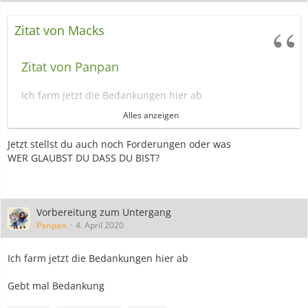
Zitat von Macks
Zitat von Panpan
Ich farm jetzt die Bedankungen hier ab
Alles anzeigen
Gebt mal Bedankung
Jetzt stellst du auch noch Forderungen oder was
moxie
Wattmacks
Dusk
WER GLAUBST DU DASS DU BIST?
@AlleAnderenDieDasLesen
Bedankung kriegt erst, wer sich selber bedankt
Vorbereitung zum Untergang
Panpan
4. April 2020
Ich farm jetzt die Bedankungen hier ab
Gebt mal Bedankung