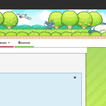
ieder
Bisafans