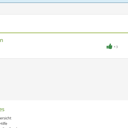
en
3
es
ersicht
ilfe