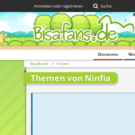
Anmelden oder registrieren
Suche
Dashboard
Ne
BisaBoard
Forum
Themen von Ninfia