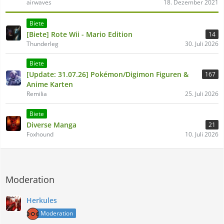
airwaves
18. Dezember 2021
Biete
[Biete] Rote Wii - Mario Edition
14
Thunderleg
30. Juli 2026
Biete
[Update: 31.07.26] Pokémon/Digimon Figuren &
167
Anime Karten
Remilia
25. Juli 2026
Biete
Diverse Manga
21
Foxhound
10. Juli 2026
Moderation
Herkules
Moderation