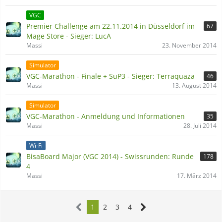
VGC
Premier Challenge am 22.11.2014 in Düsseldorf im
67
Mage Store - Sieger: LucA
Massi
23. November 2014
Simulator
VGC-Marathon - Finale + SuP3 - Sieger: Terraquaza
46
Massi
13. August 2014
Simulator
VGC-Marathon - Anmeldung und Informationen
35
Massi
28. Juli 2014
Wi-Fi
BisaBoard Major (VGC 2014) - Swissrunden: Runde
178
4
Massi
17. März 2014
1
2
3
4