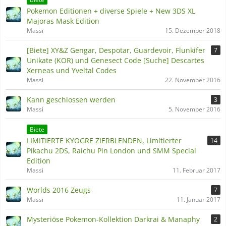
Pokemon Editionen + diverse Spiele + New 3DS XL
Majoras Mask Edition
Massi
15. Dezember 2018
[Biete] XY&Z Gengar, Despotar, Guardevoir, Flunkifer
7
Unikate (KOR) und Genesect Code [Suche] Descartes
Xerneas und Yveltal Codes
Massi
22. November 2016
Kann geschlossen werden
3
Massi
5. November 2016
Biete
LIMITIERTE KYOGRE ZIERBLENDEN, Limitierter
14
Pikachu 2DS, Raichu Pin London und SMM Special
Edition
Massi
11. Februar 2017
Worlds 2016 Zeugs
7
Massi
11. Januar 2017
Mysteriöse Pokemon-Kollektion Darkrai & Manaphy
2