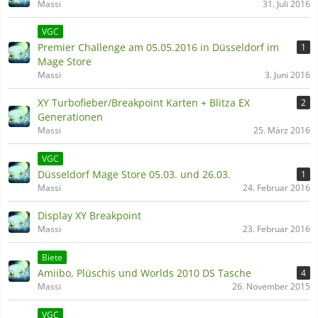
Massi
31. Juli 2016
VGC
Premier Challenge am 05.05.2016 in Düsseldorf im
1
Mage Store
Massi
3. Juni 2016
XY Turbofieber/Breakpoint Karten + Blitza EX
2
Generationen
Massi
25. März 2016
VGC
Düsseldorf Mage Store 05.03. und 26.03.
1
Massi
24. Februar 2016
Display XY Breakpoint
Massi
23. Februar 2016
Biete
Amiibo, Plüschis und Worlds 2010 DS Tasche
4
Massi
26. November 2015
VGC