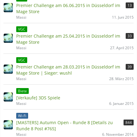
Premier Challenge am 06.06.2015 in Düsseldorf im
13
Mage Store
Massi
11. Juni 2015
VGC
Premier Challenge am 25.04.2015 in Düsseldorf im
33
Mage Store
Massi
27. April 2015
VGC
Premier Challenge am 28.03.2015 in Düsseldorf im
39
Mage Store | Sieger: wushl
Massi
28. März 2015
Biete
[Verkaufe] 3DS Spiele
Massi
6. Januar 2015
Wi-Fi
[MASTERS] Autumn Open - Runde 8 [Details zu
844
Runde 8 Post #765]
Massi
6. November 2014