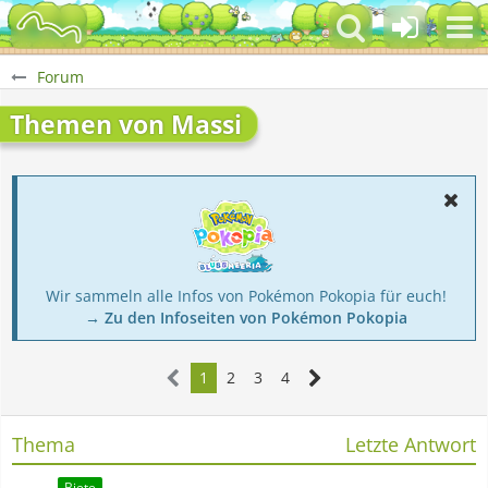
Forum
Themen von Massi
Wir sammeln alle Infos von Pokémon Pokopia für euch!
→ Zu den Infoseiten von Pokémon Pokopia
1
2
3
4
Thema
Letzte Antwort
Biete