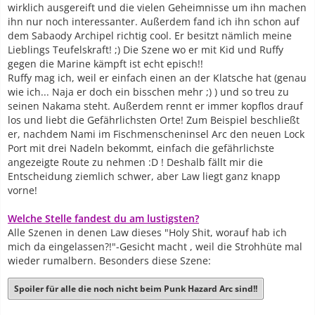
wirklich ausgereift und die vielen Geheimnisse um ihn machen
ihn nur noch interessanter. Außerdem fand ich ihn schon auf
dem Sabaody Archipel richtig cool. Er besitzt nämlich meine
Lieblings Teufelskraft! ;) Die Szene wo er mit Kid und Ruffy
gegen die Marine kämpft ist echt episch!!
Ruffy mag ich, weil er einfach einen an der Klatsche hat (genau
wie ich... Naja er doch ein bisschen mehr ;) ) und so treu zu
seinen Nakama steht. Außerdem rennt er immer kopflos drauf
los und liebt die Gefährlichsten Orte! Zum Beispiel beschließt
er, nachdem Nami im Fischmenscheninsel Arc den neuen Lock
Port mit drei Nadeln bekommt, einfach die gefährlichste
angezeigte Route zu nehmen :D ! Deshalb fällt mir die
Entscheidung ziemlich schwer, aber Law liegt ganz knapp
vorne!
Welche Stelle fandest du am lustigsten?
Alle Szenen in denen Law dieses "Holy Shit, worauf hab ich
mich da eingelassen?!"-Gesicht macht , weil die Strohhüte mal
wieder rumalbern. Besonders diese Szene:
Spoiler für alle die noch nicht beim Punk Hazard Arc sind!!