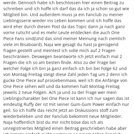
werde. Dennoch habe ich beschlossen hier einen Beitrag zu
schreiben und ich hoffe ich darf das da ich ja schon so gut wie
Mitglied bin. Und außerdem muss ja ein Fanclub zu meiner
Lieblingsserie wieder ins Leben kommen und ich hoffe das
wird eher durch diesen Post da das Topic dann ja nach ganz
vorne rutscht und es mehr Leute entdecken die auch One
Piece Fans sind(Und das sind meiner Meinung nach ziemlich
viele im Bisaboard). Naja wie gesagt du hast ja genügend
fragen gestellt und meintest ich solle mich auf 2 Fragen
beschränken. Deswegen beantworte ich jetzt einfach mal 2
Fragen die ich so am besten finde. Also zu der Frage bei
welcher Folge ich bin ja ganz einfach ich bin bei Folge 62 und
von Montag-Freitag steigt diese Zahl jeden Tag um 2 denn ich
gucke One Piece auf prosiebenmaxx, weil ich die Anfänge von
One Piece sehen will und da kommen halt Montag-Freitag
jeweils 2 neue Folgen. Ach ja und zu der Frage wer mein
Lieblingscharakter bei One Piece ist kann ich nur sagen das ist
eindeutig Ruffy der ist mit seiner Gum-Gum Power einfach nur
geil. So ich hoffe das reicht jetzt an Diskussions stoff zum
wiederbeleben und der Fanclub bekommt neue Mitglieder.
Naja hoffentlich bist du mir nicht böse das ich als
unregistriertes Mitglied einen Beitrag geschrieben habe aber