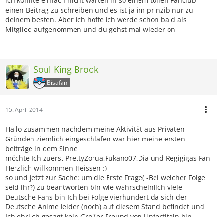
ich konnte einfach nicht warten in so einem tollen Fanclub
einen Beitrag zu schreiben und es ist ja im prinzib nur zu
deinem besten. Aber ich hoffe ich werde schon bald als
Mitglied aufgenommen und du gehst mal wieder on
Soul King Brook
Bisafan
15. April 2014
Hallo zusammen nachdem meine Aktivität aus Privaten
Gründen ziemlich eingeschlafen war hier meine ersten
beiträge in dem Sinne
möchte Ich zuerst PrettyZorua,Fukano07,Dia und Regigigas Fan
Herzlich willkommen Heissen :)
so und jetzt zur Sache: um die Erste Frage( -Bei welcher Folge
seid ihr?) zu beantworten bin wie wahrscheinlich viele
Deutsche Fans bin Ich bei Folge vierhundert da sich der
Deutsche Anime leider (noch) auf diesem Stand befindet und
Ich ehrlich gesagt kein Großer Freund von Untertiteln bin