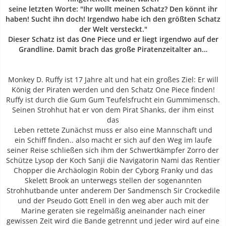
seine letzten Worte: "Ihr wollt meinen Schatz? Den könnt ihr
haben! Sucht ihn doch! Irgendwo habe ich den größten Schatz
der Welt versteckt."
Dieser Schatz ist das One Piece und er liegt irgendwo auf der
Grandline. Damit brach das große Piratenzeitalter an…
Monkey D. Ruffy ist 17 Jahre alt und hat ein großes Ziel: Er will
König der Piraten werden und den Schatz One Piece finden!
Ruffy ist durch die Gum Gum Teufelsfrucht ein Gummimensch.
Seinen Strohhut hat er von dem Pirat Shanks, der ihm einst
das
Leben rettete Zunächst muss er also eine Mannschaft und
ein Schiff finden.. also macht er sich auf den Weg im laufe
seiner Reise schließen sich ihm der Schwertkämpfer Zorro der
Schütze Lysop der Koch Sanji die Navigatorin Nami das Rentier
Chopper die Archäologin Robin der Cyborg Franky und das
Skelett Brook an unterwegs stellen der sogenannten
Strohhutbande unter anderem Der Sandmensch Sir Crockedile
und der Pseudo Gott Enell in den weg aber auch mit der
Marine geraten sie regelmäßig aneinander nach einer
gewissen Zeit wird die Bande getrennt und jeder wird auf eine