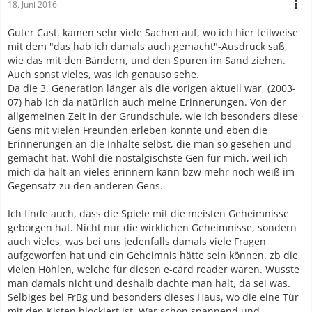
18. Juni 2016
Guter Cast. kamen sehr viele Sachen auf, wo ich hier teilweise
mit dem "das hab ich damals auch gemacht"-Ausdruck saß,
wie das mit den Bändern, und den Spuren im Sand ziehen.
Auch sonst vieles, was ich genauso sehe.
Da die 3. Generation länger als die vorigen aktuell war, (2003-
07) hab ich da natürlich auch meine Erinnerungen. Von der
allgemeinen Zeit in der Grundschule, wie ich besonders diese
Gens mit vielen Freunden erleben konnte und eben die
Erinnerungen an die Inhalte selbst, die man so gesehen und
gemacht hat. Wohl die nostalgischste Gen für mich, weil ich
mich da halt an vieles erinnern kann bzw mehr noch weiß im
Gegensatz zu den anderen Gens.
Ich finde auch, dass die Spiele mit die meisten Geheimnisse
geborgen hat. Nicht nur die wirklichen Geheimnisse, sondern
auch vieles, was bei uns jedenfalls damals viele Fragen
aufgeworfen hat und ein Geheimnis hätte sein können. zb die
vielen Höhlen, welche für diesen e-card reader waren. Wusste
man damals nicht und deshalb dachte man halt, da sei was.
Selbiges bei FrBg und besonders dieses Haus, wo die eine Tür
mit den Kisten blockiert ist. War schon spannend und