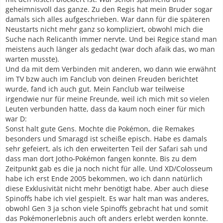
geheimnisvoll das ganze. Zu den Regis hat mein Bruder sogar
damals sich alles aufgeschrieben. War dann für die späteren
Neustarts nicht mehr ganz so kompliziert, obwohl mich die
Suche nach Relicanth immer nervte. Und bei Regice stand man
meistens auch länger als gedacht (war doch afaik das, wo man
warten musste).
Und da mit dem Verbinden mit anderen, wo dann wie erwähnt
im TV bzw auch im Fanclub von deinen Freuden berichtet
wurde, fand ich auch gut. Mein Fanclub war teilweise
irgendwie nur für meine Freunde, weil ich mich mit so vielen
Leuten verbunden hatte, dass da kaum noch einer für mich
war D:
Sonst halt gute Gens. Mochte die Pokémon, die Remakes
besonders und Smaragd ist scheiße episch. Habe es damals
sehr gefeiert, als ich den erweiterten Teil der Safari sah und
dass man dort Jotho-Pokémon fangen konnte. Bis zu dem
Zeitpunkt gab es die ja noch nicht für alle. Und XD/Colosseum
habe ich erst Ende 2005 bekommen, wo ich dann natürlich
diese Exklusivität nicht mehr benötigt habe. Aber auch diese
Spinoffs habe ich viel gespielt. Es war halt man was anderes,
obwohl Gen 3 ja schon viele Spinoffs gebracht hat und somit
das Pokémonerlebnis auch oft anders erlebt werden konnte.