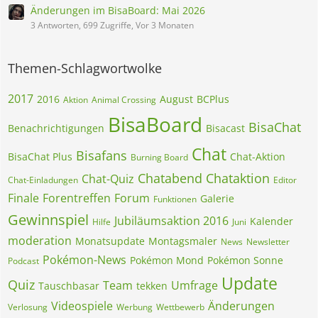
Änderungen im BisaBoard: Mai 2026
3 Antworten, 699 Zugriffe, Vor 3 Monaten
Themen-Schlagwortwolke
2017
2016
August
BCPlus
Aktion
Animal Crossing
BisaBoard
BisaChat
Benachrichtigungen
Bisacast
Chat
Bisafans
BisaChat Plus
Chat-Aktion
Burning Board
Chatabend
Chataktion
Chat-Quiz
Chat-Einladungen
Editor
Finale
Forentreffen
Forum
Galerie
Funktionen
Gewinnspiel
Jubiläumsaktion 2016
Kalender
Hilfe
Juni
moderation
Monatsupdate
Montagsmaler
News
Newsletter
Pokémon-News
Pokémon Mond
Pokémon Sonne
Podcast
Update
Quiz
Team
Umfrage
Tauschbasar
tekken
Videospiele
Änderungen
Verlosung
Werbung
Wettbewerb