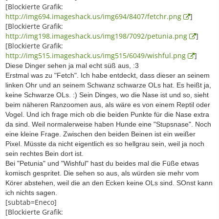
[Blockierte Grafik:
http://img694.imageshack.us/img694/8407/fetchr.png
]
[Blockierte Grafik:
http://img198.imageshack.us/img198/7092/petunia.png
]
[Blockierte Grafik:
http://img515.imageshack.us/img515/6049/wishful.png
]
Diese Dinger sehen ja mal echt süß aus, :3
Erstmal was zu "Fetch". Ich habe entdeckt, dass dieser an seinem
linken Ohr und an seinem Schwanz schwarze OLs hat. Es heißt ja,
keine Schwarze OLs. :) Sein Dinges, wo die Nase ist und so, sieht
beim näheren Ranzoomen aus, als wäre es von einem Reptil oder
Vogel. Und ich frage mich ob die beiden Punkte für die Nase extra
da sind. Weil normalerweise haben Hunde eine "Stupsnase". Noch
eine kleine Frage. Zwischen den beiden Beinen ist ein weißer
Pixel. Müsste da nicht eigentlich es so hellgrau sein, weil ja noch
sein rechtes Bein dort ist.
Bei "Petunia" und "Wishful" hast du beides mal die Füße etwas
komisch gespritet. Die sehen so aus, als würden sie mehr vom
Körer abstehen, weil die an den Ecken keine OLs sind. SOnst kann
ich nichts sagen.
[subtab=Eneco]
[Blockierte Grafik: