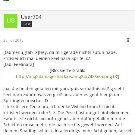
User704
Gast
28. Juli 2013
[tabmenu][tab=X]Hey, da mir gerade nichts zutun habe,
kritisier ich mal deinen Feelinara-Sprite. o/
[tab=Feelinara]
[Blockierte Grafik:
http://img24.imageshack.us/img24/748/x6a.png
]
Joa, die beiden gefallen mir ganz gut, verhältnismäßig sieht
Feelinara zwar etwas zu groß aus, aber es geht hier ja ums
Spritingtechnische. ;D
Ich kritisiere Feelinara, ich denke Vivillon braucht nicht
kritisiert werden, oder? ;>. Die Pose hast du gut hinbekommen,
zwar ist sie nicht soo aufregend, aber dafür gefallen mir die
Schleifen umso mehr, die nach rechts geweht werden. Auf
deinem Shading solltest du allerdings mehr Acht geben, so viel