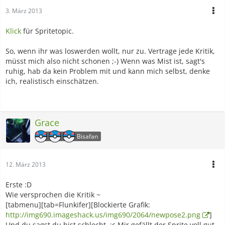
3. März 2013
Klick
für Spritetopic.
So, wenn ihr was loswerden wollt, nur zu. Vertrage jede Kritik,
müsst mich also nicht schonen ;-) Wenn was Mist ist, sagt's
ruhig, hab da kein Problem mit und kann mich selbst, denke
ich, realistisch einschätzen.
Grace
Bisafan
12. März 2013
Erste :D
Wie versprochen die Kritik ~
[tabmenu][tab=Flunkifer][Blockierte Grafik:
http://img690.imageshack.us/img690/2064/newpose2.png
]
Und du sagst du bist schlecht. :c Mir gefällt der Sprite voll gut,