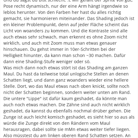
Pose recht dynamisch, nur der eine Arm hängt irgendwie so
leblos herunter. Von den Farben her hast du alles richtig
gemacht, sie harmonieren miteinander. Das Shading jedoch ist
ein kleiner Problempunkt, denn auf jeder Fläche scheint das
Licht von woanders zu kommen. Und die Kontraste sind alle
auch etwas sehr schwach, man erkennt es ohne Zoom nicht
wirklich, und auch mit Zoom muss man etwas genauer
hinschauen. Du gehst immer in 10er-Schritten bei der
Helligkeit hinunter, da kann man schon ~30 machen. Dafür
dann eine Shading-Stufe weniger oder sö.
Was mich dann noch etwas stört ist das Shading am ganzen
Maul. Du hast da teilweise total unlogische Stellen an denen
Schatten liegt, und dann ganz woanders wieder eine hellere
Stelle. Dort, wo das Maul etwas nach oben knickt, sollte noch
nicht der Schatten beginnen, sondern weiter unten am Rand.
Die untere "Lippe" ist dafür kaum geshadet, da könnte man
auch noch etwas machen. Die Zähne sind auch nicht wirklich
geshadet, da kannst du ebenfalls nochmal drüber gehen. Die
Zunge ist auch leicht komisch geshadet, es sieht hier so aus als
würde die Zunge direkt von den Rändern vom Maul
herausragen, dabei sollte sie mMn etwas weiter tiefer liegen.
Also müsstest du am linken oberen Rand Schatten setzen. An