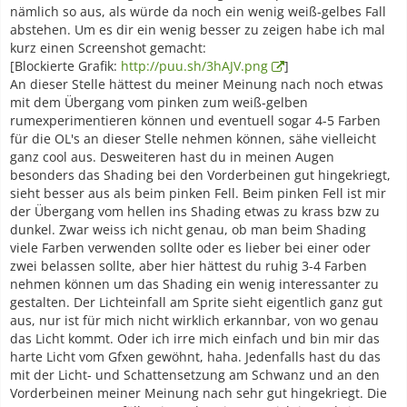
nämlich so aus, als würde da noch ein wenig weiß-gelbes Fall
abstehen. Um es dir ein wenig besser zu zeigen habe ich mal
kurz einen Screenshot gemacht:
[Blockierte Grafik:
http://puu.sh/3hAJV.png
]
An dieser Stelle hättest du meiner Meinung nach noch etwas
mit dem Übergang vom pinken zum weiß-gelben
rumexperimentieren können und eventuell sogar 4-5 Farben
für die OL's an dieser Stelle nehmen können, sähe vielleicht
ganz cool aus. Desweiteren hast du in meinen Augen
besonders das Shading bei den Vorderbeinen gut hingekriegt,
sieht besser aus als beim pinken Fell. Beim pinken Fell ist mir
der Übergang vom hellen ins Shading etwas zu krass bzw zu
dunkel. Zwar weiss ich nicht genau, ob man beim Shading
viele Farben verwenden sollte oder es lieber bei einer oder
zwei belassen sollte, aber hier hättest du ruhig 3-4 Farben
nehmen können um das Shading ein wenig interessanter zu
gestalten. Der Lichteinfall am Sprite sieht eigentlich ganz gut
aus, nur ist für mich nicht wirklich erkannbar, von wo genau
das Licht kommt. Oder ich irre mich einfach und bin mir das
harte Licht vom Gfxen gewöhnt, haha. Jedenfalls hast du das
mit der Licht- und Schattensetzung am Schwanz und an den
Vorderbeinen meiner Meinung nach sehr gut hingekriegt. Die