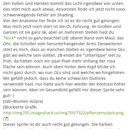
den Füßen und Händen kommt das Licht irgendwie von unten,
das stört mich auch etwas. Ansonsten finde ich jetzt nicht sooo
schwerwiegende Fehler am Shading.
Von der Anatomie her finde ich ist es dir recht gut gelungen.
Was mich jetzt noch stört ist die OL-Führung. Im Großen und
Ganzen ist sie ganz ok, aber an mehreren Stellen hast du
*klick*
nicht so ganz beachtet (zB. oberer Rand vom Maul, das
Ohr, die Schulter vom herunterhängender Arm). Desweiteren
stört es mich, dass an manchen Stellen es irgendwie keine OLs
gibt wo welche sein sollten, zB endet die "Unterlippe" viel zu
früh, da hätten noch ein paar Pixel mehr entlang der rosa
Fläche sein können. Auch oben hinter dem Kopf blicke ich
nicht ganz durch, wo nun OLs sind und welche wo hingehören.
Mir gefällt jedoch, dass du keine schwarzen Outlines
verwendet hast, nur hätte auch hier wieder der Kontrast höher
sein können. Aber im Gesamtbild gefällt mir dieser Sprite sehr
gut! :)
[tab=Blumen-Vulpix]
[Blockierte Grafik:
http://img705.imageshack.us/img705/7322/pflanzenvulpix.png
]
Dieser Sprite ist dir auch recht gut gelungen. Die Farben