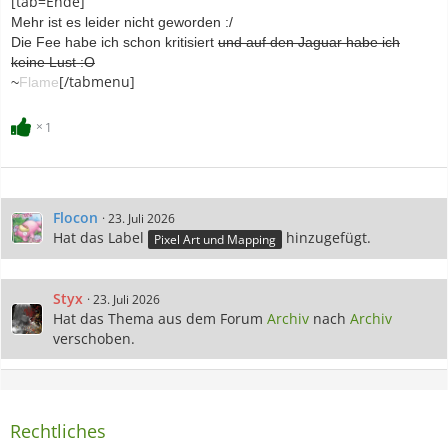
[tab=Ende]
Mehr ist es leider nicht geworden :/
Die Fee habe ich schon kritisiert
und auf den Jaguar habe ich
keine Lust :O
[/tabmenu]
~
Flame
1
Flocon
23. Juli 2026
Hat das Label
hinzugefügt.
Pixel Art und Mapping
Styx
23. Juli 2026
Hat das Thema aus dem Forum
Archiv
nach
Archiv
verschoben.
Rechtliches