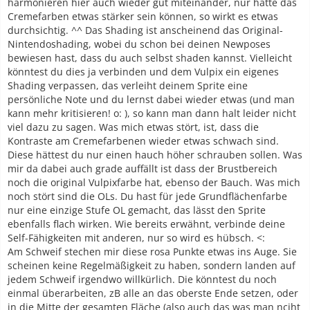
harmonieren hier auch wieder gut miteinander, nur hätte das
Cremefarben etwas stärker sein können, so wirkt es etwas
durchsichtig. ^^ Das Shading ist anscheinend das Original-
Nintendoshading, wobei du schon bei deinen Newposes
bewiesen hast, dass du auch selbst shaden kannst. Vielleicht
könntest du dies ja verbinden und dem Vulpix ein eigenes
Shading verpassen, das verleiht deinem Sprite eine
persönliche Note und du lernst dabei wieder etwas (und man
kann mehr kritisieren! o: ), so kann man dann halt leider nicht
viel dazu zu sagen. Was mich etwas stört, ist, dass die
Kontraste am Cremefarbenen wieder etwas schwach sind.
Diese hättest du nur einen hauch höher schrauben sollen. Was
mir da dabei auch grade auffällt ist dass der Brustbereich
noch die original Vulpixfarbe hat, ebenso der Bauch. Was mich
noch stört sind die OLs. Du hast für jede Grundflächenfarbe
nur eine einzige Stufe OL gemacht, das lässt den Sprite
ebenfalls flach wirken. Wie bereits erwähnt, verbinde deine
Self-Fähigkeiten mit anderen, nur so wird es hübsch. <:
Am Schweif stechen mir diese rosa Punkte etwas ins Auge. Sie
scheinen keine Regelmäßigkeit zu haben, sondern landen auf
jedem Schweif irgendwo willkürlich. Die könntest du noch
einmal überarbeiten, zB alle an das oberste Ende setzen, oder
in die Mitte der gesamten Fläche (also auch das was man nciht