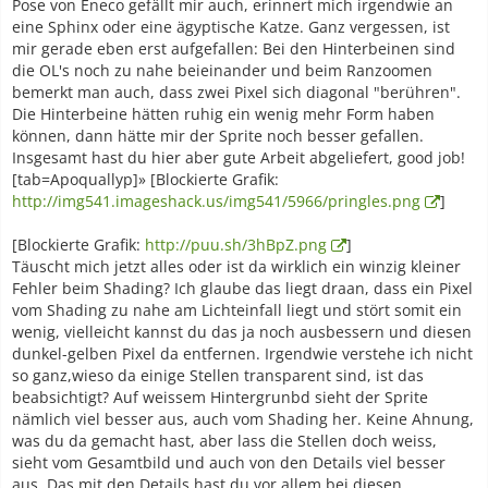
Pose von Eneco gefällt mir auch, erinnert mich irgendwie an
eine Sphinx oder eine ägyptische Katze. Ganz vergessen, ist
mir gerade eben erst aufgefallen: Bei den Hinterbeinen sind
die OL's noch zu nahe beieinander und beim Ranzoomen
bemerkt man auch, dass zwei Pixel sich diagonal "berühren".
Die Hinterbeine hätten ruhig ein wenig mehr Form haben
können, dann hätte mir der Sprite noch besser gefallen.
Insgesamt hast du hier aber gute Arbeit abgeliefert, good job!
[tab=Apoquallyp]» [Blockierte Grafik:
http://img541.imageshack.us/img541/5966/pringles.png
]
[Blockierte Grafik:
http://puu.sh/3hBpZ.png
]
Täuscht mich jetzt alles oder ist da wirklich ein winzig kleiner
Fehler beim Shading? Ich glaube das liegt draan, dass ein Pixel
vom Shading zu nahe am Lichteinfall liegt und stört somit ein
wenig, vielleicht kannst du das ja noch ausbessern und diesen
dunkel-gelben Pixel da entfernen. Irgendwie verstehe ich nicht
so ganz,wieso da einige Stellen transparent sind, ist das
beabsichtigt? Auf weissem Hintergrunbd sieht der Sprite
nämlich viel besser aus, auch vom Shading her. Keine Ahnung,
was du da gemacht hast, aber lass die Stellen doch weiss,
sieht vom Gesamtbild und auch von den Details viel besser
aus. Das mit den Details hast du vor allem bei diesen