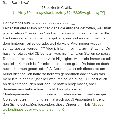
[tab=Barschwa]
[Blockierte Grafik:
http://img594.imageshack.us/img594/3305/vogb.png
]
Der sieht toll aus
und auch viel besser als meiner .__.
Leider hat dieser imo nicht so ganz die Aufgabe getroffen, weil man
ja eher etwas "hässliches" und nicht etwas schönes machen sollte.
Die Lines sehen schon einmal gut aus, nur wirken sie für mich an
dem hinteren Teil so gerade, weil da viele Pixel immer wieder
schräg gesetzt wurden.^^' Aber ich komm einmal zum Shading. Du
hast hier etwas viel CB benutzt, was nicht an allen Stellen so passt.
Denn dadurch hast du sehr viele Highlights, was nicht immer so toll
aussieht. Komisch ist für mich auch dieses grün. Da hätte es doch
auch ein braun getan, oder? Außerdem passt mir dieses rot am
Mund nicht so, ich hätte so helleres genommen oder etwas das
mehr braun ähnelt. (Ist aber wohl meine Meinung). Du hast auch
an den Streifen (den braunen) Schatten hingemacht, aber
daneben ans hellere braun nicht. Das ist so eine
Shadingveränderung... Ich würde dir raten vielleicht mal weniger
CB zu benutzen, mir ging es mal auch so. :3 Ansonsten finde ich
den Sprite ect schön, besonders diese Dinger am Hals (
dieses
wellendinges oder wie da heißt .__.
).