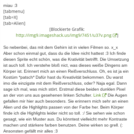
miau :3
[tabmenu]
[tab=X]
[tab=Alien]
[Blockierte Grafik:
http://img9.imageshack.us/img9/7451/u37v.png
]
So nebenbei, das mit dem Gehirn ist in vielen Filmen so. x_x
Aber schon einmal gut, dass du die Idee nicht hattest :3 Ich finde
diesen Sprite echt schön, was die Krativität betrifft. Die Umsetzung
ist auch toll. Ich verstehe bloß nict, was dieses weiße Dingens am
Körper ist. Erinnert mich an einen Reißverschluss. Oh, es ist ja ein
Kostüm *patsch* Dafür hast du Kreativität bekommen. Du warst
imo die einzigste mit dem Reißverschluss, oder? Naja egal. Dann
sage ich mal, was mich stört. Erstmal diese beiden dunklen Pixel
an der von uns aus gesehenen linken Schulter.
Link
Die Augen
gefallen mir hier auch besonders. Sie erinnern mich sehr an einen
Alien und die Highlights passen von der Farbe her. Beim Körper
finde ich die Highlights leider nicht so toll. :/ Sie sehen wie schon
gesagt, wie ein Muster aus. Du könntest vielleicht mehr Kontraste
machen und stärkere farben benutzen. Deine wirken so grell. (:
Ansonsten gefällt mir alles :3