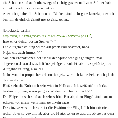
die Schatten sind auch überwiegend richtig gesetzt und vom Stil her hab'
ich jetzt auch nix dran auszusetzen.
Aber ich glaube, die Schatten am Rücken sind nicht ganz korrekt, aber ich
bin mir da ehrlich gesagt nie so ganz sicher...
[Blockierte Grafik:
http://img802.imageshack.us/img802/5646/holycow.png
]
Imo einer deiner besten Sprites *~*
Die Aufgabenstellung wurde auf jeden Fall beachtet, haha~
Naja, wie auch immer.^^"
Von den Proportionen her ist dir der Sprite sehr gut gelungen, mal
abgesehen davon das es halt 'ne geflügelte Kuh ist, aber das gehörte ja zur
Aufgabenstellung, also..:D
Nein, von den propos her erkenn' ich jetzt wirklich keine Fehler, ich glaub
das passt alles.
Bloß sieht die Kuh noch sehr wie ein Kalb aus. Ich weiß nicht, ob das
beabsichtigt war, wenn ja ignorier' den Satz hier einfach^^"
Die Flügel an sich sind auch sehr schön, Hut ab, denn Flügel sind extrem
schwer, vor allem wenn man sie pixeln muss.
Das einzige was mich stört ist die Position der Flügel. Ich bin mir nicht
sicher ob es so gewollt ist, aber die Flügel sehen so aus, als ob sie aus dem