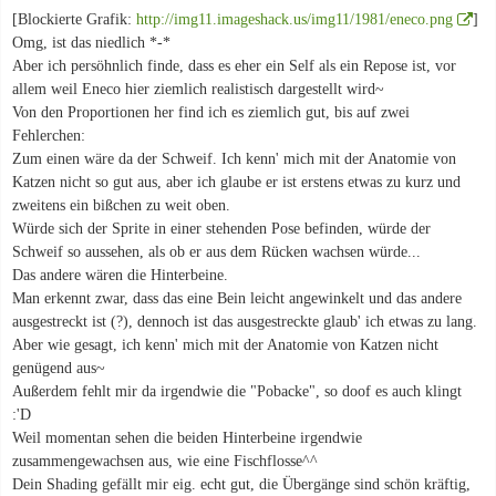
[Blockierte Grafik:
http://img11.imageshack.us/img11/1981/eneco.png
]
Omg, ist das niedlich *-*
Aber ich persöhnlich finde, dass es eher ein Self als ein Repose ist, vor
allem weil Eneco hier ziemlich realistisch dargestellt wird~
Von den Proportionen her find ich es ziemlich gut, bis auf zwei
Fehlerchen:
Zum einen wäre da der Schweif. Ich kenn' mich mit der Anatomie von
Katzen nicht so gut aus, aber ich glaube er ist erstens etwas zu kurz und
zweitens ein bißchen zu weit oben.
Würde sich der Sprite in einer stehenden Pose befinden, würde der
Schweif so aussehen, als ob er aus dem Rücken wachsen würde...
Das andere wären die Hinterbeine.
Man erkennt zwar, dass das eine Bein leicht angewinkelt und das andere
ausgestreckt ist (?), dennoch ist das ausgestreckte glaub' ich etwas zu lang.
Aber wie gesagt, ich kenn' mich mit der Anatomie von Katzen nicht
genügend aus~
Außerdem fehlt mir da irgendwie die "Pobacke", so doof es auch klingt
:'D
Weil momentan sehen die beiden Hinterbeine irgendwie
zusammengewachsen aus, wie eine Fischflosse^^
Dein Shading gefällt mir eig. echt gut, die Übergänge sind schön kräftig,