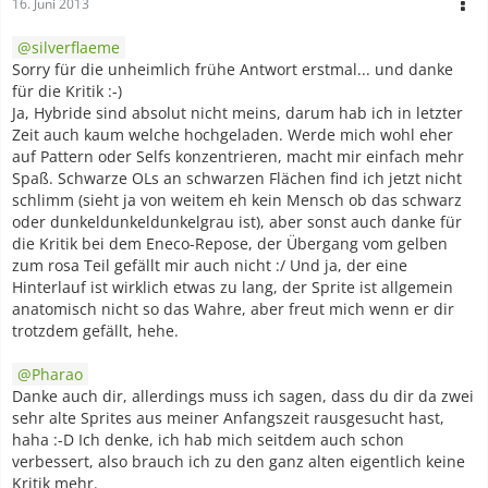
16. Juni 2013
silverflaeme
Sorry für die unheimlich frühe Antwort erstmal... und danke
für die Kritik :-)
Ja, Hybride sind absolut nicht meins, darum hab ich in letzter
Zeit auch kaum welche hochgeladen. Werde mich wohl eher
auf Pattern oder Selfs konzentrieren, macht mir einfach mehr
Spaß. Schwarze OLs an schwarzen Flächen find ich jetzt nicht
schlimm (sieht ja von weitem eh kein Mensch ob das schwarz
oder dunkeldunkeldunkelgrau ist), aber sonst auch danke für
die Kritik bei dem Eneco-Repose, der Übergang vom gelben
zum rosa Teil gefällt mir auch nicht :/ Und ja, der eine
Hinterlauf ist wirklich etwas zu lang, der Sprite ist allgemein
anatomisch nicht so das Wahre, aber freut mich wenn er dir
trotzdem gefällt, hehe.
Pharao
Danke auch dir, allerdings muss ich sagen, dass du dir da zwei
sehr alte Sprites aus meiner Anfangszeit rausgesucht hast,
haha :-D Ich denke, ich hab mich seitdem auch schon
verbessert, also brauch ich zu den ganz alten eigentlich keine
Kritik mehr.