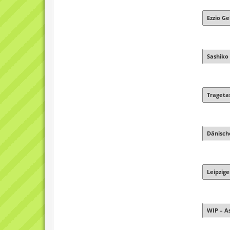
Ezzio Ge
Sashiko
Trageta
Dänisch
Leipzig
WIP – A