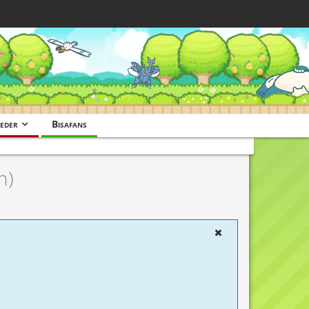
eder
Bisafans
n)