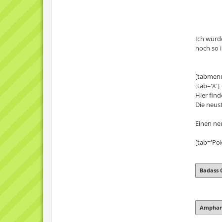
Ich würd
noch so 
[tabmen
[tab='X']
Hier find
Die neus
Einen ne
[tab='Po
Badass 
Amphar