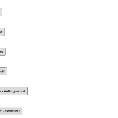
sa
os
uff
z - Auftragsarbeit
ff Geschwister