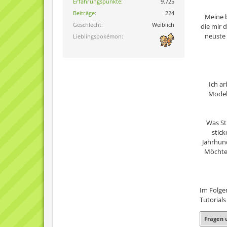
Erfahrungspunkte
9.725
Beiträge
224
Meine b
Geschlecht
Weiblich
die mir 
neuste 
Lieblingspokémon
Ich a
Modell
Was Sti
stick
Jahrhund
Möchte 
Im Folge
Tutorial
Fragen 