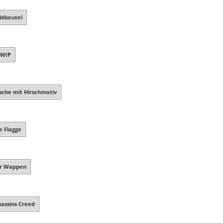
ldbeutel
 WIP
sche mit Hirschmotiv
e Flagge
er Wappen
sassins Creed