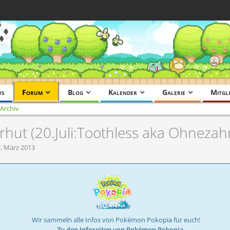
ws
Forum
Blog
Kalender
Galerie
Mitgli
Archiv
rhut (20.Juli:Toothless aka Ohnezah
. März 2013
Wir sammeln alle Infos von Pokémon Pokopia für euch!
→ Zu den Infoseiten von Pokémon Pokopia