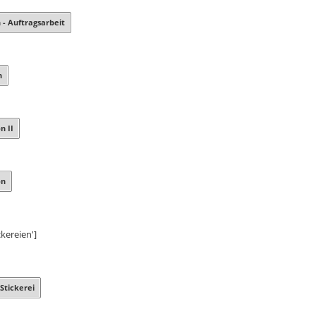
- Auftragsarbeit
n
 II
on
ckereien']
 Stickerei