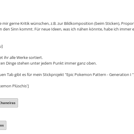
e mir gerne Kritik wünschen, z.B. zur Bildkomposition (beim Sticken), Prop
in den Sinn kommt. Für neue Ideen, was ich nähen könnte, habe ich immer e
u]
et ihr alle Werke sortiert.
ten Dinge stehen unter jedem Punkt immer ganz oben.
uen Tab gibt es für mein Stickprojekt "Epic Pokemon Pattern - Generation I 
kemon Plüschis']
Chaneiras
os