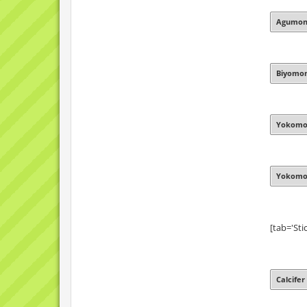
Agumon 
Biyomo
Yokomon
Yokom
[tab='Sti
Calcifer