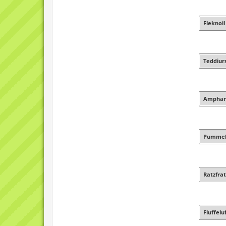
Fleknoil
Teddiur
Amphar
Pummel
Ratzfrat
Fluffelu