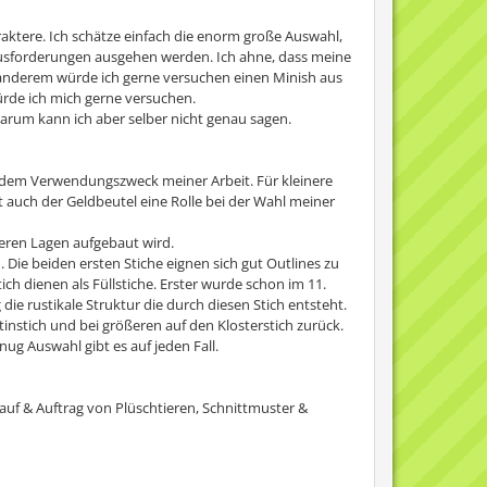
aktere. Ich schätze einfach die enorm große Auswahl,
erausforderungen ausgehen werden. Ich ahne, dass meine
 anderem würde ich gerne versuchen einen Minish aus
ürde ich mich gerne versuchen.
warum kann ich aber selber nicht genau sagen.
 dem Verwendungszweck meiner Arbeit. Für kleinere
t auch der Geldbeutel eine Rolle bei der Wahl meiner
reren Lagen aufgebaut wird.
. Die beiden ersten Stiche eignen sich gut Outlines zu
ch dienen als Füllstiche. Erster wurde schon im 11.
ie rustikale Struktur die durch diesen Stich entsteht.
tinstich und bei größeren auf den Klosterstich zurück.
g Auswahl gibt es auf jeden Fall.
auf & Auftrag von Plüschtieren, Schnittmuster &