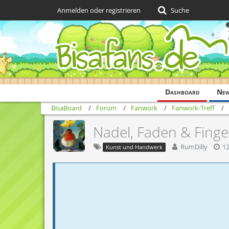
Anmelden oder registrieren
Suche
Dashboard
Ne
BisaBoard
Forum
Fanwork
Fanwork-Treff
Nadel, Faden & Finge
RumDilly
12
Kunst und Handwerk