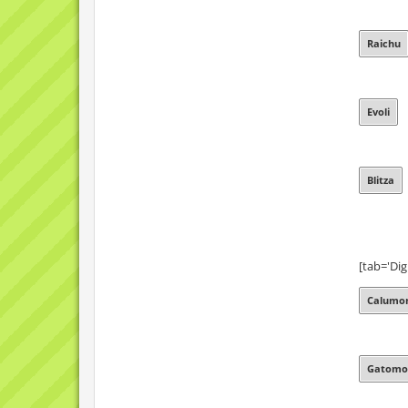
Raichu
Evoli
Blitza
[tab='Dig
Calumon
Gatomon