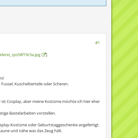
#1
derei_zps58f19c5a.jpg
]
s!
ussel, Kuscheltierteile oder Scheren.
 ist Cosplay, aber meine Kostüme möchte ich hier eher
stige Bastelarbeiten vorstellen.
Cosplay-Kostüme oder Geburtstaggeschenke angefertigt.
i-Laune und nähe was das Zeug hält.