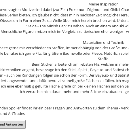
Meine Inspiration
evorzugten Motive sind dabei (zur Zeit) Pokemon, Digimon und Ghibli-Char
diese Serien bieten. Ich glaube nicht, dass mir in nächster Zeit mögliche H
Obssesion in Form einer Zelda-Welle über mich herein brechen wird. Unter
"Zelda - The Minish Cap" zu nähen. Auch an einem Anouki w
Menschliche Figuren reizen mich im Vergleich zu tierischen eher weniger - 
Materialien und Technik
rbeite gerne mit verschiedenen Stoffen, immer abhängig von der Größe und
e benutze ich gerne Filz, für größere Baumwolle oder Fleece. Natürlich spiel
Stoffe.
Beim Sticken arbeite ich am liebsten Fliz, welcher in meh
cktechniken angeht, bevorzuge ich den Stiel-, Splitt-, Bayeux- und Satinstich
en - auch bei Rundungen folgen sie schön der Form. Der Bayeux- und Satinsti
ert angewendet und dafür benutzt schnell große Flächen zu füllen. Ich mag d
ich eine ebenmäßig gefüllte Fläche, greife ich bei kleinen Flächen auf den Sa
Ich versuche mich daran mehr und mehr Stiche einzubauen - genu
nden Spoiler findet ihr ein paar Fragen und Antworten zu dem Thema - Verk
s und ArtTrades
und Antworten