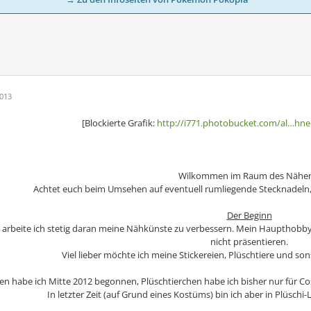
2013
[Blockierte Grafik:
http://i771.photobucket.com/al…hnei
Wilkommen im Raum des Nähen
Achtet euch beim Umsehen auf eventuell rumliegende Stecknadeln, F
Der Beginn
4 arbeite ich stetig daran meine Nähkünste zu verbessern. Mein Haupthobby
nicht präsentieren.
Viel lieber möchte ich meine Stickereien, Plüschtiere und son
ken habe ich Mitte 2012 begonnen, Plüschtierchen habe ich bisher nur für 
In letzter Zeit (auf Grund eines Kostüms) bin ich aber in Plüsch