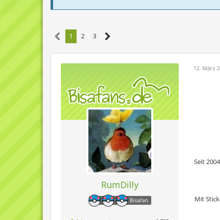
1
2
3
12. März 
Seit 200
RumDilly
Mit Stic
Bisafan