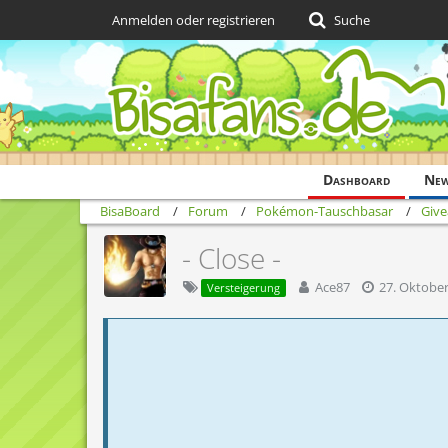
Anmelden oder registrieren
Suche
Dashboard
Ne
BisaBoard
Forum
Pokémon-Tauschbasar
Give
- Close -
Ace87
27. Oktobe
Versteigerung