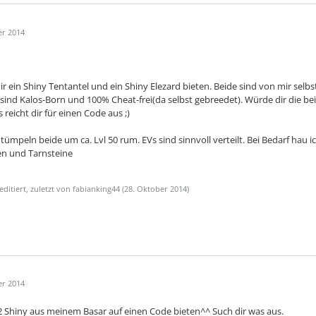
er 2014
r ein Shiny Tentantel und ein Shiny Elezard bieten. Beide sind von mir selb
 sind Kalos-Born und 100% Cheat-frei(da selbst gebreedet). Würde dir die b
 reicht dir für einen Code aus ;)
 tümpeln beide um ca. Lvl 50 rum. EVs sind sinnvoll verteilt. Bei Bedarf hau 
n und Tarnsteine
editiert, zuletzt von fabianking44 (
28. Oktober 2014
)
er 2014
 Shiny aus meinem Basar auf einen Code bieten^^ Such dir was aus.