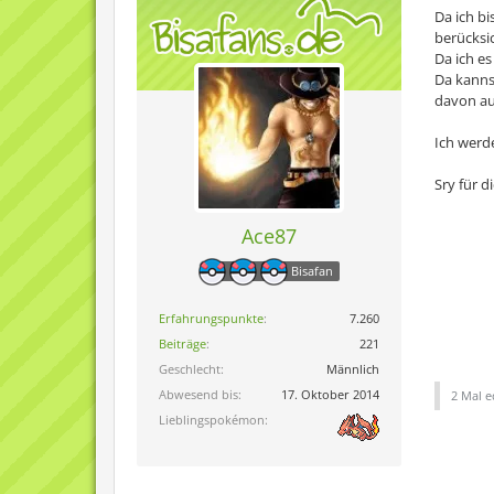
Da ich bi
berücksic
Da ich es
Da kanns
davon au
Ich werd
Sry für d
Ace87
Bisafan
Erfahrungspunkte
7.260
Beiträge
221
Geschlecht
Männlich
Abwesend bis
17. Oktober 2014
2 Mal e
Lieblingspokémon