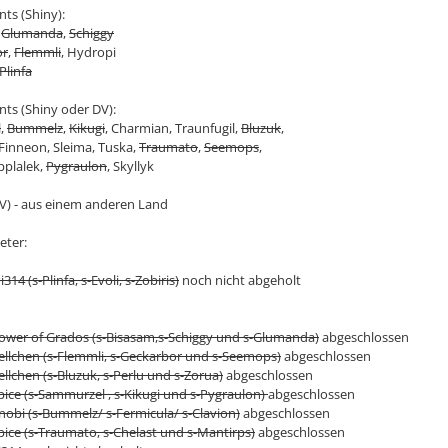
ts (Shiny):
,
Glumanda
,
Schiggy
or
,
Flemmli
, Hydropi
Plinfa
ts (Shiny oder DV):
l
,
Bummelz
,
Kikugi
, Charmian, Traunfugil,
Bluzuk
,
 Finneon, Sleima, Tuska,
Traumato
,
Seemops
,
pplalek,
Pygraulon
, Skyllyk
DV) - aus einem anderen Land
eter:
314 (s-Plinfa, s-Evoli, s-Zobiris)
noch nicht abgeholt
ower of Grados (s-Bisasam,s-Schiggy und s-Glumanda)
abgeschlossen
ellchen (s-Flemmli, s-Geckarbor und s-Seemops)
abgeschlossen
llchen (s-Bluzuk, s-Perlu und s-Zorua)
abgeschlossen
pice (s-Sammurzel , s-Kikugi und s-Pygraulon)
abgeschlossen
nobi (s-Bummelz/ s-Fermicula/ s-Clavion)
abgeschlossen
pice (s-Traumato, s-Chelast und s-Mantirps)
abgeschlossen