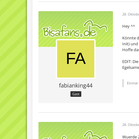
28. Oktob
Hey ^^
Könnte di
Init) und
Hoffe das
EDIT: Die
Egelsame
Einmal 
fabianking44
Gast
28. Oktob
Wuerde 2