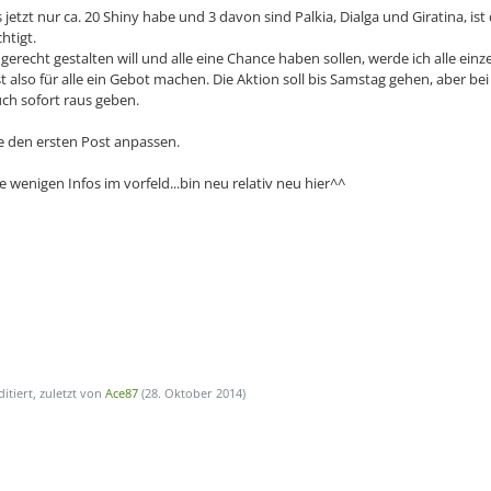
s jetzt nur ca. 20 Shiny habe und 3 davon sind Palkia, Dialga und Giratina, is
htigt.
 gerecht gestalten will und alle eine Chance haben sollen, werde ich alle einz
t also für alle ein Gebot machen. Die Aktion soll bis Samstag gehen, aber 
ch sofort raus geben.
e den ersten Post anpassen.
ie wenigen Infos im vorfeld...bin neu relativ neu hier^^
ditiert, zuletzt von
Ace87
(
28. Oktober 2014
)