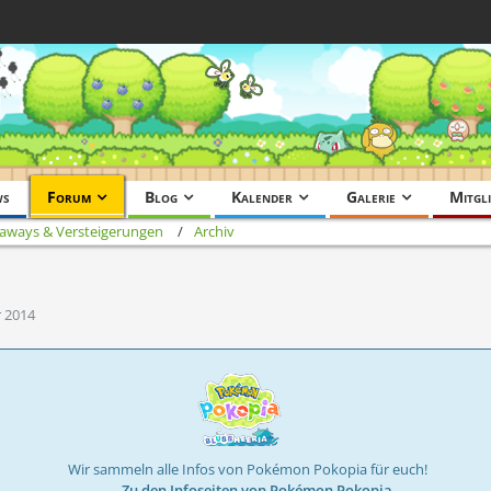
ws
Forum
Blog
Kalender
Galerie
Mitgli
aways & Versteigerungen
Archiv
r 2014
Wir sammeln alle Infos von Pokémon Pokopia für euch!
→ Zu den Infoseiten von Pokémon Pokopia