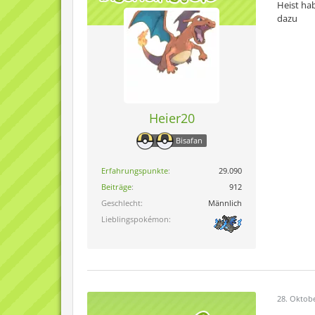
Heist ha
dazu
Heier20
Bisafan
Erfahrungspunkte
29.090
Beiträge
912
Geschlecht
Männlich
Lieblingspokémon
28. Oktob