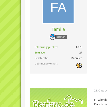
Famila
Bisafan
Erfahrungspunkte
1.173
Beiträge
27
Geschlecht
Männlich
Lieblingspokémon
28. Oktob
Hi wie vi
Da ich ni