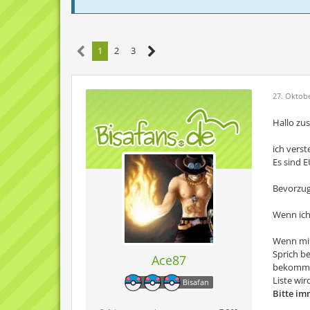
1
2
3
27. Oktob
Hallo z
ich verst
Es sind 
Bevorzugt
Wenn ich
Wenn mir
Sprich b
Ace87
bekomm
Liste wir
Bisafan
Bitte im