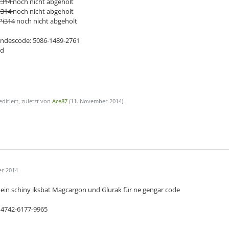
i314
noch nicht abgeholt
i314
noch nicht abgeholt
Pi314
noch nicht abgeholt
ndescode: 5086-1489-2761
id
editiert, zuletzt von
Ace87
(
11. November 2014
)
er 2014
ein schiny iksbat Magcargon und Glurak für ne gengar code
t 4742-6177-9965