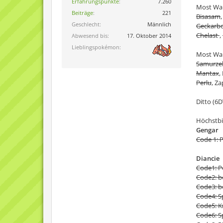
Erfahrungspunkte
7.260
Most Wan
Beiträge
221
Bisasam
Geschlecht
Männlich
Geckarb
Chelast
,
Abwesend bis
17. Oktober 2014
Lieblingspokémon
Most Wan
Samurze
Mantax
,
Perlu
, Za
Ditto (6
Höchstbi
Gengar
Code 1: Pi
Diancie
Code1: P
Code2: b
Code3: be
Code4: S
Code5: K
Code6: S