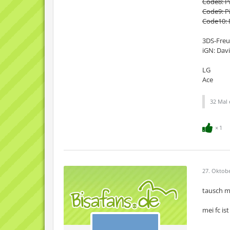
Code8: P
Code9: P
Code10: 
3DS-Freu
iGN: Dav
LG
Ace
32 Mal 
1
27. Oktob
tausch m
mei fc is