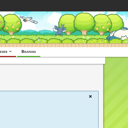
eder
Bisafans