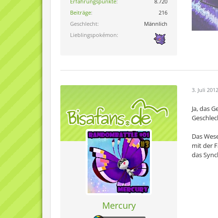
Erfahrungspunkte
8.720
Beiträge
216
Geschlecht
Männlich
Lieblingspokémon
3. Juli 201
Ja, das 
Geschlec
Das Wese
mit der 
das Syn
Mercury