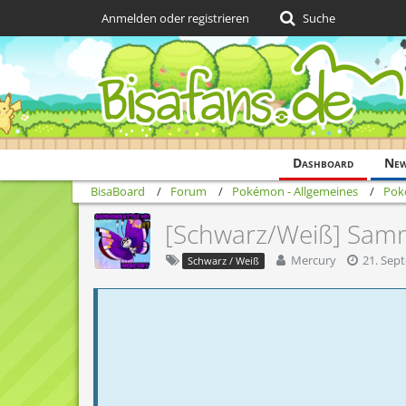
Anmelden oder registrieren
Suche
Dashboard
Ne
BisaBoard
Forum
Pokémon - Allgemeines
Pok
[Schwarz/Weiß] Samm
Mercury
21. Sep
Schwarz / Weiß