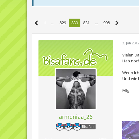
1
…
829
830
831
…
908
3. Juli 201
Vielen D
Hab noch 
Wenn ich
Und wie 
Mfg
armeniaa_26
Bisafan