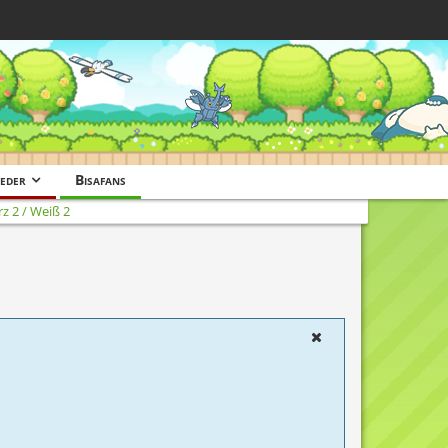
eder
Bisafans
z 2 / Weiß 2