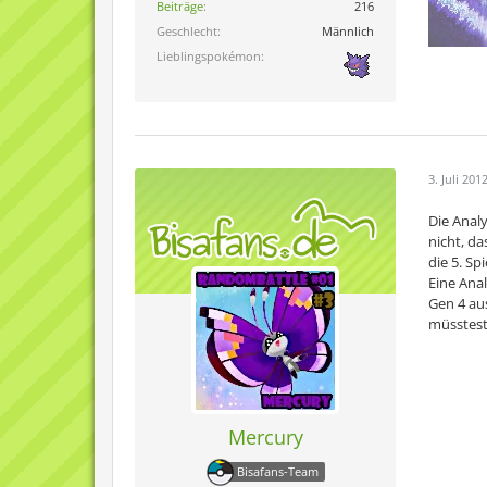
Beiträge
216
Geschlecht
Männlich
Lieblingspokémon
3. Juli 201
Die Analy
nicht, da
die 5. Sp
Eine Ana
Gen 4 au
müsstest
Mercury
Bisafans-Team