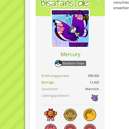
verschie
erwerben
Mercury
Bisafans-Team
Erfahrungspunkte
398.006
Beiträge
12.420
Geschlecht
Männlich
Lieblingspokémon