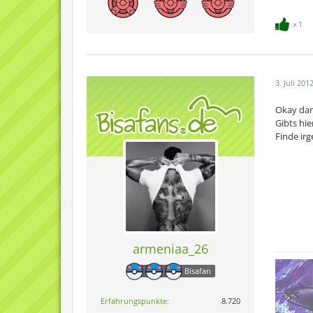
1
3. Juli 201
Okay dan
Gibts hi
Finde ir
armeniaa_26
Bisafan
Erfahrungspunkte
8.720