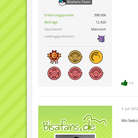
Bisafans-Team
Erfahrungspunkte
398.006
Beiträge
12.420
Geschlecht
Männlich
Lieblingspokémon
2
3. Juli 201
Wo beko