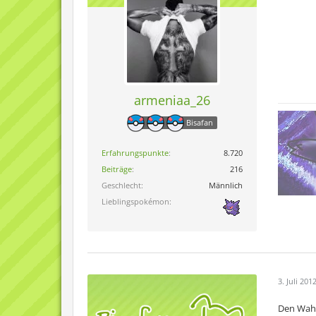
armeniaa_26
Bisafan
Erfahrungspunkte
8.720
Beiträge
216
Geschlecht
Männlich
Lieblingspokémon
3. Juli 201
Den Wahl