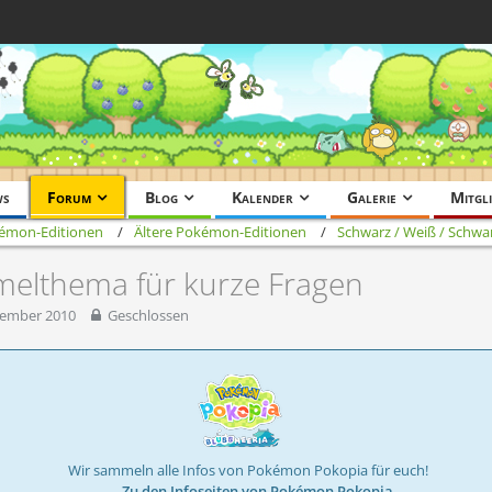
ws
Forum
Blog
Kalender
Galerie
Mitgli
émon-Editionen
Ältere Pokémon-Editionen
Schwarz / Weiß / Schwar
elthema für kurze Fragen
tember 2010
Geschlossen
Wir sammeln alle Infos von Pokémon Pokopia für euch!
→ Zu den Infoseiten von Pokémon Pokopia